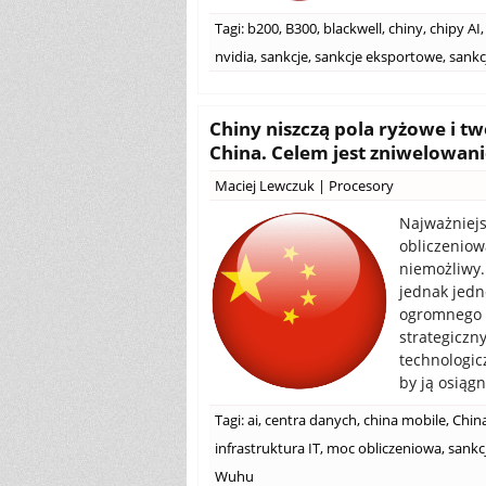
Tagi:
b200
,
B300
,
blackwell
,
chiny
,
chipy AI
,
nvidia
,
sankcje
,
sankcje eksportowe
,
sankc
Chiny niszczą pola ryżowe i t
China. Celem jest zniwelowan
Maciej Lewczuk
|
Procesory
Najważniejs
obliczeniow
niemożliwy.
jednak jedn
ogromnego k
strategiczny
technologicz
by ją osiągn
Tagi:
ai
,
centra danych
,
china mobile
,
Chin
infrastruktura IT
,
moc obliczeniowa
,
sankc
Wuhu