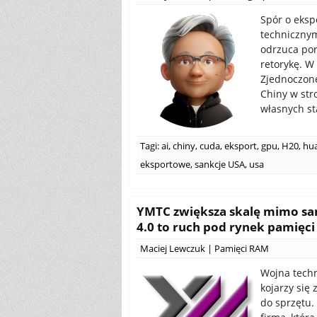
Spór o eksp
techniczny
odrzuca por
retorykę. W
Zjednoczone
Chiny w st
własnych s
Tagi:
ai
,
chiny
,
cuda
,
eksport
,
gpu
,
H20
,
hu
eksportowe
,
sankcje USA
,
usa
YMTC zwiększa skalę mimo san
4.0 to ruch pod rynek pamię
Maciej Lewczuk
|
Pamięci RAM
Wojna tech
kojarzy się 
do sprzętu. 