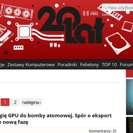
Załóż konto
zje
Zestawy Komputerowe
Poradniki
Felietony
TOP 10
Foru
1
2
następna ›
ogię GPU do bomby atomowej. Spór o eksport
w nową fazę
Komentarzy: 31