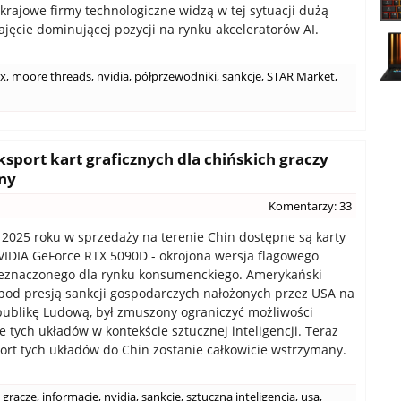
 krajowe firmy technologiczne widzą w tej sytuacji dużą
ajęcie dominującej pozycji na rynku akceleratorów AI.
x
,
moore threads
,
nvidia
,
półprzewodniki
,
sankcje
,
STAR Market
,
sport kart graficznych dla chińskich graczy
ny
Komentarzy: 33
 2025 roku w sprzedaży na terenie Chin dostępne są karty
VIDIA GeForce RTX 5090D - okrojona wersja flagowego
eznaczonego dla rynku konsumenckiego. Amerykański
pod presją sankcji gospodarczych nałożonych przez USA na
ublikę Ludową, był zmuszony ograniczyć możliwości
e tych układów w kontekście sztucznej inteligencji. Teraz
ort tych układów do Chin zostanie całkowicie wstrzymany.
gracze
,
informacje
,
nvidia
,
sankcje
,
sztuczna inteligencja
,
usa
,