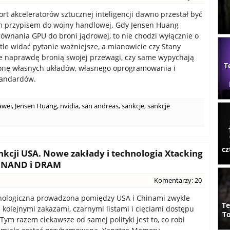
ort akceleratorów sztucznej inteligencji dawno przestał być
m przypisem do wojny handlowej. Gdy Jensen Huang
ównania GPU do broni jądrowej, to nie chodzi wyłącznie o
 tle widać pytanie ważniejsze, a mianowicie czy Stany
 naprawdę bronią swojej przewagi, czy same wypychają
T
ronę własnych układów, własnego oprogramowania i
tandardów.
awei
,
Jensen Huang
,
nvidia
,
san andreas
,
sankcje
,
sankcje
cz
kcji USA. Nowe zakłady i technologia Xtacking
ci NAND i DRAM
Komentarzy: 20
nologiczna prowadzona pomiędzy USA i Chinami zwykle
Te
z kolejnymi zakazami, czarnymi listami i cięciami dostępu
To
Tym razem ciekawsze od samej polityki jest to, co robi