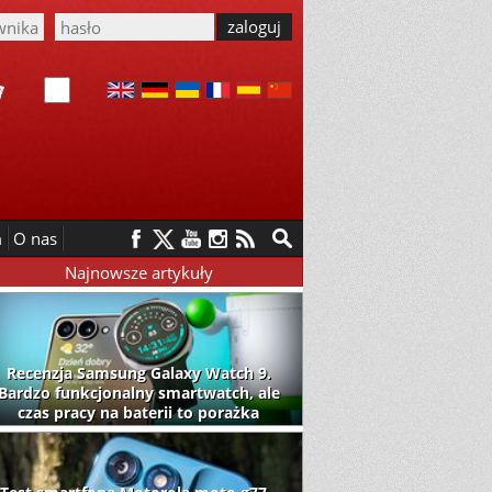
m
O nas
Najnowsze artykuły
Recenzja Samsung Galaxy Watch 9.
Bardzo funkcjonalny smartwatch, ale
czas pracy na baterii to porażka