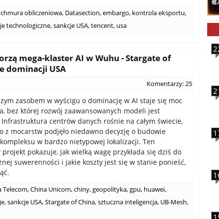
chmura obliczeniowa
,
Datasection
,
embargo
,
kontrola eksportu
,
je technologiczne
,
sankcje USA
,
tencent
,
usa
2
worzą mega-klaster AI w Wuhu - Stargate of
ie dominacji USA
Komentarzy: 25
2
zym zasobem w wyścigu o dominację w AI staje się moc
a, bez której rozwój zaawansowanych modeli jest
 Infrastruktura centrów danych rośnie na całym świecie,
o z mocarstw podjęło niedawno decyzję o budowie
1
ompleksu w bardzo nietypowej lokalizacji. Ten
 projekt pokazuje, jak wielką wagę przykłada się dziś do
nej suwerenności i jakie koszty jest się w stanie ponieść,
ąć.
1
a Telecom
,
China Unicom
,
chiny
,
geopolityka
,
gpu
,
huawei
,
je
,
sankcje USA
,
Stargate of China
,
sztuczna inteligencja
,
UB-Mesh
,
1