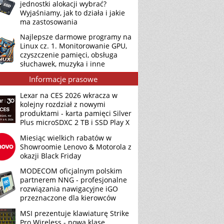
jednostki alokacji wybrać?
Wyjaśniamy, jak to działa i jakie
ma zastosowania
Najlepsze darmowe programy na
Linux cz. 1. Monitorowanie GPU,
czyszczenie pamięci, obsługa
słuchawek, muzyka i inne
Informacje prasowe
Lexar na CES 2026 wkracza w
kolejny rozdział z nowymi
produktami - karta pamięci Silver
Plus microSDXC 2 TB i SSD Play X
Miesiąc wielkich rabatów w
Showroomie Lenovo & Motorola z
okazji Black Friday
MODECOM oficjalnym polskim
partnerem NNG - profesjonalne
rozwiązania nawigacyjne iGO
przeznaczone dla kierowców
MSI prezentuje klawiaturę Strike
Pro Wireless - nową klasę