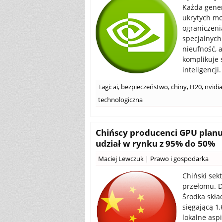
Każda gener
ukrytych mo
ograniczen
specjalnych
nieufność, 
komplikuje 
inteligencji.
Tagi:
ai
,
bezpieczeństwo
,
chiny
,
H20
,
nvidi
technologiczna
Chińscy producenci GPU planuj
udział w rynku z 95% do 50%
Maciej Lewczuk
|
Prawo i gospodarka
Chiński sek
przełomu. D
Środka skła
sięgającą 1
lokalne asp