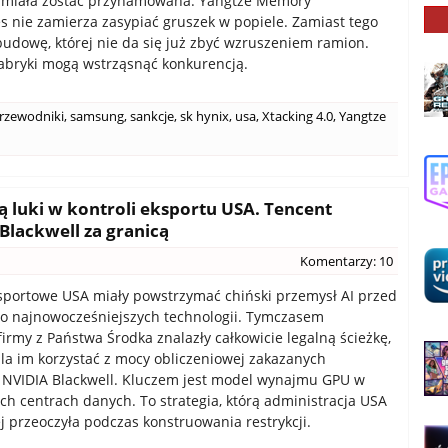
a miała zostać przyhamowana. Yangtze Memory
s nie zamierza zasypiać gruszek w popiele. Zamiast tego
budowę, której nie da się już zbyć wzruszeniem ramion.
abryki mogą wstrząsnąć konkurencją.
rzewodniki
,
samsung
,
sankcje
,
sk hynix
,
usa
,
Xtacking 4.0
,
Yangtze
ą luki w kontroli eksportu USA. Tencent
lackwell za granicą
Komentarzy: 10
sportowe USA miały powstrzymać chiński przemysł AI przed
o najnowocześniejszych technologii. Tymczasem
firmy z Państwa Środka znalazły całkowicie legalną ścieżkę,
la im korzystać z mocy obliczeniowej zakazanych
 NVIDIA Blackwell. Kluczem jest model wynajmu GPU w
ch centrach danych. To strategia, którą administracja USA
j przeoczyła podczas konstruowania restrykcji.