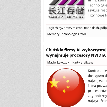
firma, któr
Technologie
szykuje roz
Trzy nowe f
Tagi:
chiny
,
dram
,
micron
,
nand flash
,
półp
Memory Technologies
,
YMTC
Chińskie firmy AI wykorzystuj
wynajmuje procesory NVIDIA B
Maciej Lewczuk
|
Karty graficzne
Kontrole ek
dostępem d
największe 
która pozwa
procesorów
zagraniczny
najwyraźnie