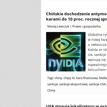
Chińskie dochodzenie antym
karami do 10 proc. rocznej sp
Maciej Lewczuk
|
Prawo i gospodarka
Globalna ry
w nową fazę
a zwłaszcza
Każda ze st
cła, sankcj
wpisują się
najważniejs
łańcuchem 
Tagi:
chiny
,
chipy AI
,
kara finansowa
,
Mella
sankcje
,
sankcje eksportowe
,
sankcje USA
,
Chiny
USA stosują lokalizatory w prz