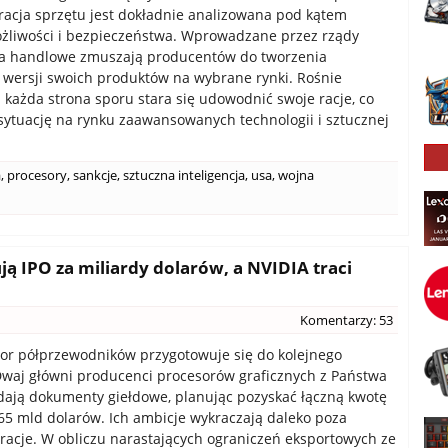
acja sprzętu jest dokładnie analizowana pod kątem
żliwości i bezpieczeństwa. Wprowadzane przez rządy
ia handlowe zmuszają producentów do tworzenia
 wersji swoich produktów na wybrane rynki. Rośnie
a każda strona sporu stara się udowodnić swoje racje, co
sytuację na rynku zaawansowanych technologii i sztucznej
a
,
procesory
,
sankcje
,
sztuczna inteligencja
,
usa
,
wojna
ą IPO za miliardy dolarów, a NVIDIA traci
Komentarzy: 53
tor półprzewodników przygotowuje się do kolejnego
waj główni producenci procesorów graficznych z Państwa
dają dokumenty giełdowe, planując pozyskać łączną kwotę
,65 mld dolarów. Ich ambicje wykraczają daleko poza
iracje. W obliczu narastających ograniczeń eksportowych ze