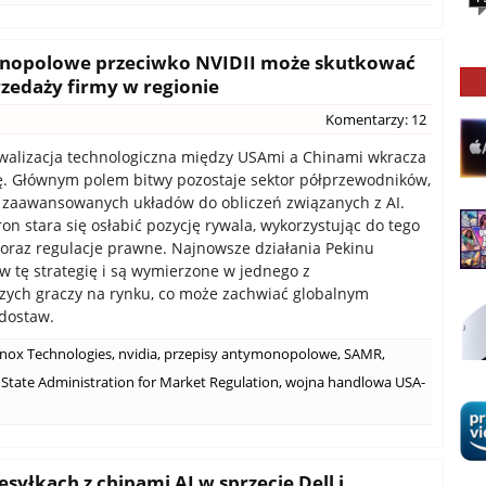
onopolowe przeciwko NVIDII może skutkować
rzedaży firmy w regionie
Komentarzy: 12
walizacja technologiczna między USAmi a Chinami wkracza
. Głównym polem bitwy pozostaje sektor półprzewodników,
 zaawansowanych układów do obliczeń związanych z AI.
ron stara się osłabić pozycję rywala, wykorzystując do tego
e oraz regulacje prawne. Najnowsze działania Pekinu
 w tę strategię i są wymierzone w jednego z
zych graczy na rynku, co może zachwiać globalnym
dostaw.
nox Technologies
,
nvidia
,
przepisy antymonopolowe
,
SAMR
,
State Administration for Market Regulation
,
wojna handlowa USA-
esyłkach z chipami AI w sprzęcie Dell i