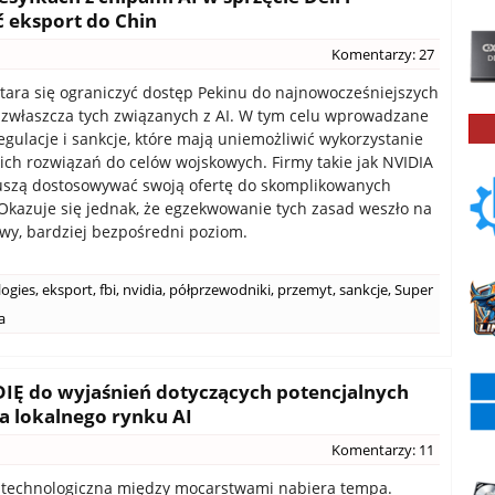
 eksport do Chin
Komentarzy: 27
stara się ograniczyć dostęp Pekinu do najnowocześniejszych
, zwłaszcza tych związanych z AI. W tym celu wprowadzane
regulacje i sankcje, które mają uniemożliwić wykorzystanie
ch rozwiązań do celów wojskowych. Firmy takie jak NVIDIA
szą dostosowywać swoją ofertę do skomplikowanych
Okazuje się jednak, że egzekwowanie tych zasad weszło na
wy, bardziej bezpośredni poziom.
logies
,
eksport
,
fbi
,
nvidia
,
półprzewodniki
,
przemyt
,
sankcje
,
Super
a
IĘ do wyjaśnień dotyczących potencjalnych
a lokalnego rynku AI
Komentarzy: 11
 technologiczna między mocarstwami nabiera tempa.