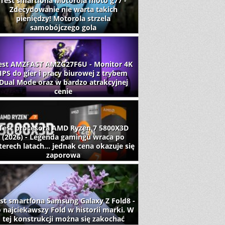
Test smartfona Motorola moto g77 -
Zdecydowanie nie warta takich
pieniędzy! Motorola strzela
samobójczego gola
est AMZFAST AMZG27F6U - Monitor 4K
IPS do gier i pracy biurowej z trybem
Dual Mode oraz w bardzo atrakcyjnej
cenie
Test procesora AMD Ryzen 7 5800X3D
(2026) - Legenda gamingu wraca po
terech latach... jednak cena okazuje się
zaporowa
st smartfona Samsung Galaxy Z Fold8 -
 najciekawszy Fold w historii marki. W
tej konstrukcji można się zakochać