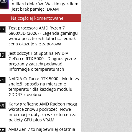
miliard dolarów. Wąskim gardłem
jest brak pamięci DRAM
Najczęściej komentowane
Test procesora AMD Ryzen 7
27
5800X3D (2026) - Legenda gamingu
wraca po czterech latach... jednak
cena okazuje się zaporowa
Jest odczyt Hot Spot na NVIDIA
19
GeForce RTX 5000 - Diagnostyczne
programy zaczęły podawać
informacje o temperaturach
NVIDIA GeForce RTX 5000 - Moderzy
71
znaleźli sposób na mierzenie
temperatur dla każdego modułu
GDDR7 z osobna
Karty graficzne AMD Radeon mogą
69
wkrótce znowu podrożeć. Nowe
informacje dotyczą wzrostu cen za
pakiety GPU plus VRAM
AMD Zen 7 to najpewniej ostatnia
55