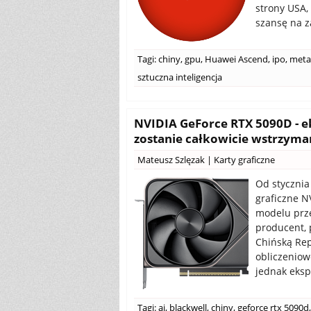
strony USA,
szansę na z
Tagi:
chiny
,
gpu
,
Huawei Ascend
,
ipo
,
meta
sztuczna inteligencja
NVIDIA GeForce RTX 5090D - ek
zostanie całkowicie wstrzyma
Mateusz Szlęzak
|
Karty graficzne
Od stycznia
graficzne N
modelu prz
producent, 
Chińską Rep
obliczeniow
jednak eksp
Tagi:
ai
,
blackwell
,
chiny
,
geforce rtx 5090d
,