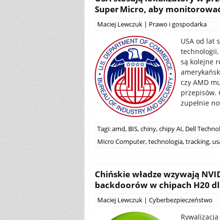
Super Micro, aby monitorować
Maciej Lewczuk
|
Prawo i gospodarka
USA od lat 
technologii
są kolejne 
amerykański
czy AMD mu
przepisów. 
zupełnie no
Tagi:
amd
,
BIS
,
chiny
,
chipy AI
,
Dell Techno
Micro Computer
,
technologia
,
tracking
,
us
Chińskie władze wzywają NVID
backdoorów w chipach H20 dl
Maciej Lewczuk
|
Cyberbezpieczeństwo
Rywalizacja