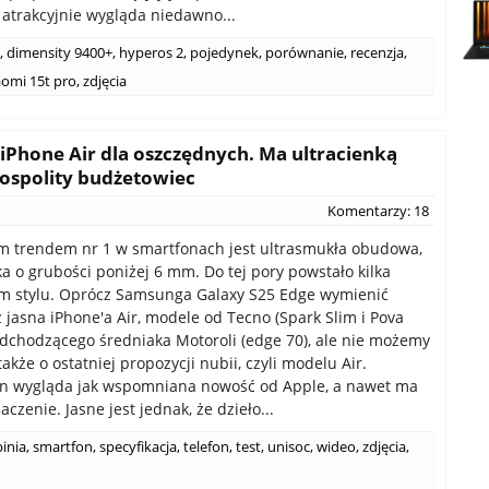
 atrakcyjnie wygląda niedawno...
,
dimensity 9400+
,
hyperos 2
,
pojedynek
,
porównanie
,
recenzja
,
aomi 15t pro
,
zdjęcia
 iPhone Air dla oszczędnych. Ma ultracienką
pospolity budżetowiec
Komentarzy: 18
m trendem nr 1 w smartfonach jest ultrasmukła obudowa,
ka o grubości poniżej 6 mm. Do tej pory powstało kilka
m stylu. Oprócz Samsunga Galaxy S25 Edge wymienić
z jasna iPhone'a Air, modele od Tecno (Spark Slim i Pova
adchodzącego średniaka Motoroli (edge 70), ale nie możemy
kże o ostatniej propozycji nubii, czyli modelu Air.
en wygląda jak wspomniana nowość od Apple, a nawet ma
czenie. Jasne jest jednak, że dzieło...
inia
,
smartfon
,
specyfikacja
,
telefon
,
test
,
unisoc
,
wideo
,
zdjęcia
,