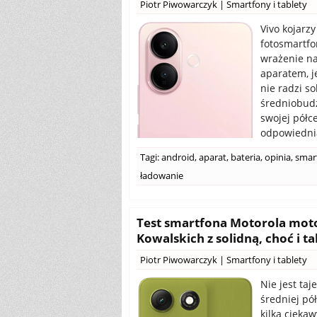
Piotr Piwowarczyk
|
Smartfony i tablety
Vivo kojarz
fotosmartfo
wrażenie n
aparatem, j
nie radzi s
średniobudż
swojej półc
odpowiednia
Tagi:
android
,
aparat
,
bateria
,
opinia
,
smar
ładowanie
Test smartfona Motorola moto
Kowalskich z solidną, choć i t
Piotr Piwowarczyk
|
Smartfony i tablety
Nie jest taj
średniej pó
kilka cieka