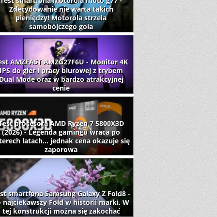
Test smartfona Motorola moto g77 -
Zdecydowanie nie warta takich
pieniędzy! Motorola strzela
samobójczego gola
est AMZFAST AMZG27F6U - Monitor 4K
IPS do gier i pracy biurowej z trybem
Dual Mode oraz w bardzo atrakcyjnej
cenie
Test procesora AMD Ryzen 7 5800X3D
(2026) - Legenda gamingu wraca po
terech latach... jednak cena okazuje się
zaporowa
st smartfona Samsung Galaxy Z Fold8 -
 najciekawszy Fold w historii marki. W
tej konstrukcji można się zakochać