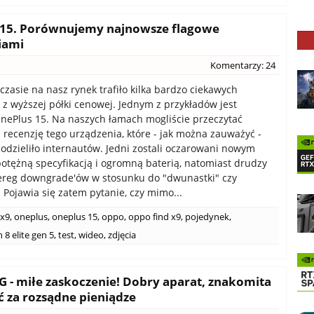
s 15. Porównujemy najnowsze flagowe
iami
Komentarzy: 24
czasie na nasz rynek trafiło kilka bardzo ciekawych
z wyższej półki cenowej. Jednym z przykładów jest
nePlus 15. Na naszych łamach mogliście przeczytać
recenzję tego urządzenia, które - jak można zauważyć -
odzieliło internautów. Jedni zostali oczarowani nowym
otężną specyfikacją i ogromną baterią, natomiast drudzy
ereg downgrade'ów w stosunku do "dwunastki" czy
. Pojawia się zatem pytanie, czy mimo...
 x9
,
oneplus
,
oneplus 15
,
oppo
,
oppo find x9
,
pojedynek
,
8 elite gen 5
,
test
,
wideo
,
zdjęcia
5G - miłe zaskoczenie! Dobry aparat, znakomita
ć za rozsądne pieniądze