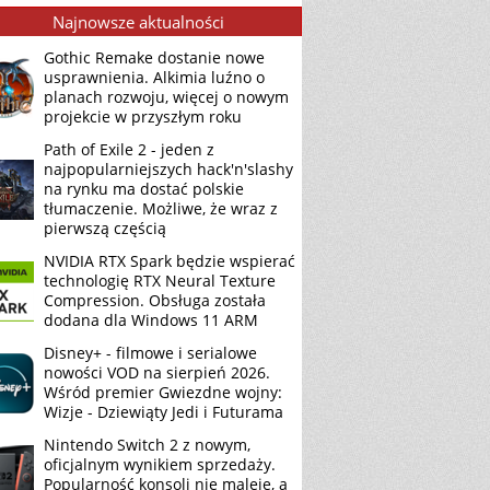
Najnowsze aktualności
Gothic Remake dostanie nowe
usprawnienia. Alkimia luźno o
planach rozwoju, więcej o nowym
projekcie w przyszłym roku
Path of Exile 2 - jeden z
najpopularniejszych hack'n'slashy
na rynku ma dostać polskie
tłumaczenie. Możliwe, że wraz z
pierwszą częścią
NVIDIA RTX Spark będzie wspierać
technologię RTX Neural Texture
Compression. Obsługa została
dodana dla Windows 11 ARM
Disney+ - filmowe i serialowe
nowości VOD na sierpień 2026.
Wśród premier Gwiezdne wojny:
Wizje - Dziewiąty Jedi i Futurama
Nintendo Switch 2 z nowym,
oficjalnym wynikiem sprzedaży.
Popularność konsoli nie maleje, a