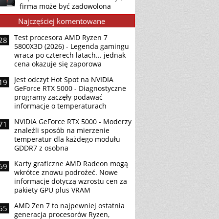
firma może być zadowolona
Najczęściej komentowane
Test procesora AMD Ryzen 7
28
5800X3D (2026) - Legenda gamingu
wraca po czterech latach... jednak
cena okazuje się zaporowa
Jest odczyt Hot Spot na NVIDIA
19
GeForce RTX 5000 - Diagnostyczne
programy zaczęły podawać
informacje o temperaturach
NVIDIA GeForce RTX 5000 - Moderzy
71
znaleźli sposób na mierzenie
temperatur dla każdego modułu
GDDR7 z osobna
Karty graficzne AMD Radeon mogą
69
wkrótce znowu podrożeć. Nowe
informacje dotyczą wzrostu cen za
pakiety GPU plus VRAM
AMD Zen 7 to najpewniej ostatnia
55
generacja procesorów Ryzen,