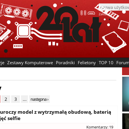
Załóż konto
zje
Zestawy Komputerowe
Poradniki
Felietony
TOP 10
Foru
y
2
3
…
następna ›
- uroczy model z wytrzymałą obudową, baterią
ęć selfie
Komentarzy: 19