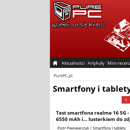
Aktualności
Artykuły
Mini-recen
PurePC.pl
Smartfony i tablet
1
Test smartfona realme 16 5G 
6550 mAh i... lusterkiem do zdj
Piotr Piwowarczyk
|
Smartfony i tablety