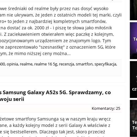
we średniaki od realme były przez nas dosyć wysoko
am nie ukrywam, że jeden z ostatnich modeli tej marki, czyli
ro+ to jeden z najbardziej kompletnych smartfonów,
a dostać za ok. 2000 zł - i piszę te słowa jako miłośnik
li. Z zaciekawieniem otwierałem więc paczkę z kolejnym,
T
j pozycjonowanym urządzeniem ze znajomym logo. Tym
e zaprezentowało "szesnastkę" z oznaczeniem 5G, które
tym, że mimo niższej ceny można...
400
,
opinia
,
realme
,
realme 16 5g
,
recenzja
,
smartfon
,
specyfikacja
,
cz
s Samsung Galaxy A52s 5G. Sprawdzamy, co
woju serii
Komentarzy: 25
żetowe smartfony Samsunga są w naszym kraju wręcz
Te
ne, a każdy kolejny model z serii Galaxy A właściwie z
To
e się bestsellerem. Dlaczego tak jest, skoro przecież