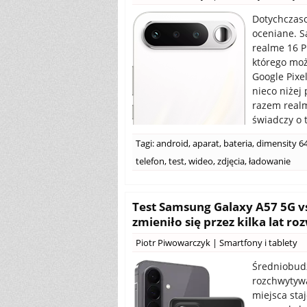
Dotychczaso
oceniane. S
realme 16 P
którego możn
Google Pixe
nieco niże
razem realm
świadczy o 
Tagi:
android
,
aparat
,
bateria
,
dimensity 6
telefon
,
test
,
wideo
,
zdjęcia
,
ładowanie
Test Samsung Galaxy A57 5G v
zmieniło się przez kilka lat roz
Piotr Piwowarczyk
|
Smartfony i tablety
Średniobud
rozchwytywa
miejsca staj