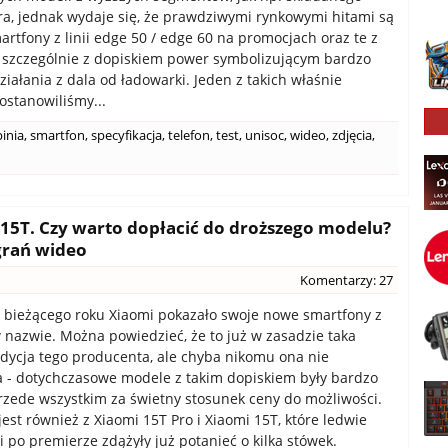
tra, jednak wydaje się, że prawdziwymi rynkowymi hitami są
rtfony z linii edge 50 / edge 60 na promocjach oraz te z
g, szczególnie z dopiskiem power symbolizującym bardzo
ziałania z dala od ładowarki. Jeden z takich właśnie
ostanowiliśmy...
inia
,
smartfon
,
specyfikacja
,
telefon
,
test
,
unisoc
,
wideo
,
zdjęcia
,
 15T. Czy warto dopłacić do droższego modelu?
grań wideo
Komentarzy: 27
 bieżącego roku Xiaomi pokazało swoje nowe smartfony z
 w nazwie. Można powiedzieć, że to już w zasadzie taka
adycja tego producenta, ale chyba nikomu ona nie
 - dotychczasowe modele z takim dopiskiem były bardzo
zede wszystkim za świetny stosunek ceny do możliwości.
jest również z Xiaomi 15T Pro i Xiaomi 15T, które ledwie
i po premierze zdążyły już potanieć o kilka stówek.