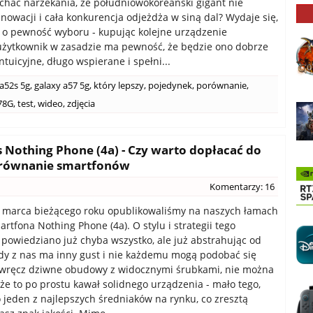
chać narzekania, że południowokoreański gigant nie
nowacji i cała konkurencja odjeżdża w siną dal? Wydaje się,
j o pewność wyboru - kupując kolejne urządzenie
żytkownik w zasadzie ma pewność, że będzie ono dobrze
tuicyjne, długo wspierane i spełni...
 a52s 5g
,
galaxy a57 5g
,
który lepszy
,
pojedynek
,
porównanie
,
78G
,
test
,
wideo
,
zdjęcia
s Nothing Phone (4a) - Czy warto dopłacać do
orównanie smartfonów
Komentarzy: 16
 marca bieżącego roku opublikowaliśmy na naszych łamach
rtfona Nothing Phone (4a). O stylu i strategii tego
powiedziano już chyba wszystko, ale już abstrahując od
żdy z nas ma inny gust i nie każdemu mogą podobać się
 wręcz dziwne obudowy z widocznymi śrubkami, nie można
 że to po prostu kawał solidnego urządzenia - mało tego,
o jeden z najlepszych średniaków na rynku, co zresztą