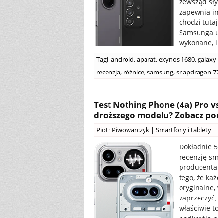
zewsząd sły
zapewnia in
chodzi tuta
Samsunga u
wykonane, in
Tagi:
android
,
aparat
,
exynos 1680
,
galaxy
recenzja
,
różnice
,
samsung
,
snapdragon 7
Test Nothing Phone (4a) Pro v
droższego modelu? Zobacz p
Piotr Piwowarczyk
|
Smartfony i tablety
Dokładnie 5
recenzję sma
producenta 
tego, że ka
oryginalne,
zaprzeczyć,
właściwie t