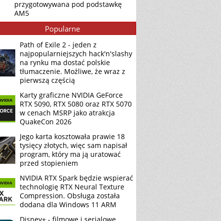
przygotowywana pod podstawkę
AM5
Popularne
Path of Exile 2 - jeden z
najpopularniejszych hack'n'slashy
na rynku ma dostać polskie
tłumaczenie. Możliwe, że wraz z
pierwszą częścią
Karty graficzne NVIDIA GeForce
RTX 5090, RTX 5080 oraz RTX 5070
w cenach MSRP jako atrakcja
QuakeCon 2026
Jego karta kosztowała prawie 18
tysięcy złotych, więc sam napisał
program, który ma ją uratować
przed stopieniem
NVIDIA RTX Spark będzie wspierać
technologię RTX Neural Texture
Compression. Obsługa została
dodana dla Windows 11 ARM
Disney+ - filmowe i serialowe