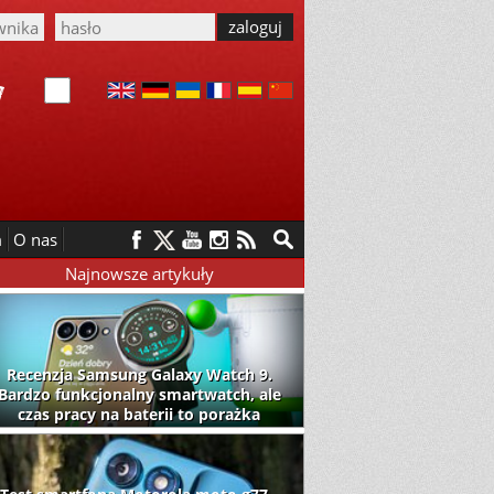
m
O nas
Najnowsze artykuły
Recenzja Samsung Galaxy Watch 9.
Bardzo funkcjonalny smartwatch, ale
czas pracy na baterii to porażka