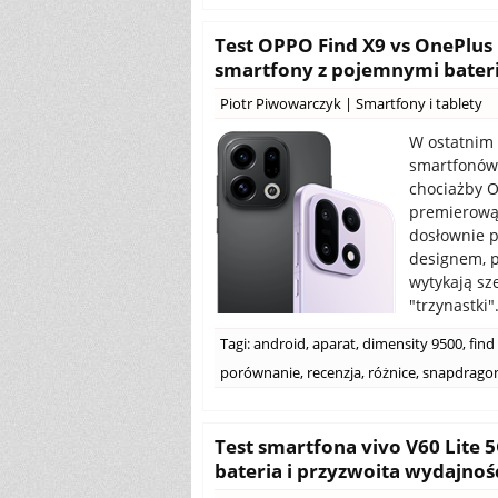
Test OPPO Find X9 vs OnePlu
smartfony z pojemnymi bater
Piotr Piwowarczyk
|
Smartfony i tablety
W ostatnim 
smartfonów 
chociażby O
premierową 
dosłownie p
designem, p
wytykają sz
"trzynastki"
Tagi:
android
,
aparat
,
dimensity 9500
,
find
porównanie
,
recenzja
,
różnice
,
snapdragon 
Test smartfona vivo V60 Lite 
bateria i przyzwoita wydajnoś