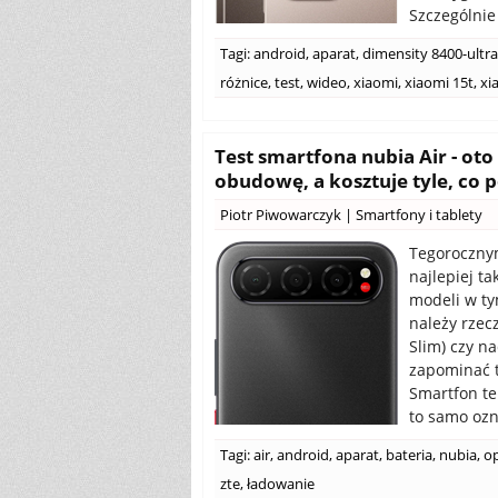
Szczególnie
Tagi:
android
,
aparat
,
dimensity 8400-ultra
różnice
,
test
,
wideo
,
xiaomi
,
xiaomi 15t
,
xi
Test smartfona nubia Air - oto
obudowę, a kosztuje tyle, co 
Piotr Piwowarczyk
|
Smartfony i tablety
Tegoroczny
najlepiej ta
modeli w ty
należy rzec
Slim) czy n
zapominać ta
Smartfon t
to samo ozna
Tagi:
air
,
android
,
aparat
,
bateria
,
nubia
,
op
zte
,
ładowanie