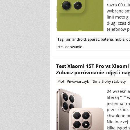
razra 60 ul
wybrane sma
linii moto 
długi czas d
telefonów p
Tagi:
air
,
android
,
aparat
,
bateria
,
nubia
,
op
zte
,
ładowanie
Test Xiaomi 15T Pro vs Xiaomi
Zobacz porównanie zdjęć i na
Piotr Piwowarczyk
|
Smartfony i tablety
24 września
literką "T"
jesienna tr
przeszkadza
chwalone pr
Nie inaczej 
kilka tygodn