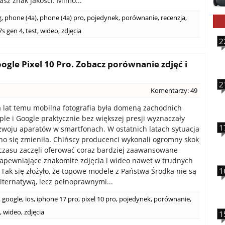
asz znak jakości. Mimo...
g
,
phone (4a)
,
phone (4a) pro
,
pojedynek
,
porównanie
,
recenzja
,
s gen 4
,
test
,
wideo
,
zdjęcia
2
ogle Pixel 10 Pro. Zobacz porównanie zdjęć i
2
Komentarzy: 49
ka lat temu mobilna fotografia była domeną zachodnich
ple i Google praktycznie bez większej presji wyznaczały
1
zwoju aparatów w smartfonach. W ostatnich latach sytuacja
o się zmieniła. Chińscy producenci wykonali ogromny skok
 czasu zaczęli oferować coraz bardziej zaawansowane
apewniające znakomite zdjęcia i wideo nawet w trudnych
1
Tak się złożyło, że topowe modele z Państwa Środka nie są
alternatywą, lecz pełnoprawnymi...
,
google
,
ios
,
iphone 17 pro
,
pixel 10 pro
,
pojedynek
,
porównanie
,
,
wideo
,
zdjęcia
1