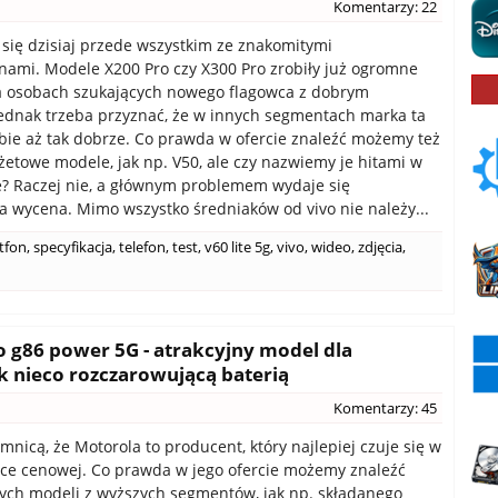
Komentarzy: 22
y się dzisiaj przede wszystkim ze znakomitymi
nami. Modele X200 Pro czy X300 Pro zrobiły już ogromne
a osobach szukających nowego flagowca z dobrym
ednak trzeba przyznać, że w innych segmentach marka ta
obie aż tak dobrze. Co prawda w ofercie znaleźć możemy też
etowe modele, jak np. V50, ale czy nazwiemy je hitami w
e? Raczej nie, a głównym problemem wydaje się
 wycena. Mimo wszystko średniaków od vivo nie należy...
tfon
,
specyfikacja
,
telefon
,
test
,
v60 lite 5g
,
vivo
,
wideo
,
zdjęcia
,
 g86 power 5G - atrakcyjny model dla
ak nieco rozczarowującą baterią
Komentarzy: 45
emnicą, że Motorola to producent, który najlepiej czuje się w
łce cenowej. Co prawda w jego ofercie możemy znaleźć
wych modeli z wyższych segmentów, jak np. składanego