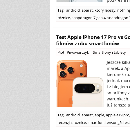
podkreśla n
Tagi:
android
,
aparat
,
który lepszy
,
nothin
różnice
,
snapdragon 7 gen 4
,
snapdragon 7
Test Apple iPhone 17 Pro vs Go
filmów z obu smartfonów
Piotr Piwowarczyk
|
Smartfony i tablety
Jeszcze kil
marek, a Ap
kierunek ro
jednak mocn
i z biegiem
smartfony z
warunkach. 
już tańszą 
Tagi:
android
,
aparat
,
apple
,
apple a19 pro
recenzja
,
różnice
,
smartfon
,
tensor g5
,
test