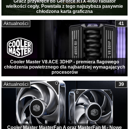
Gracz przykręcił do GeForce RTX 4060 radiator
wielkości cegły. Powstała z tego najszybsza pasywnie
chłodzona karta graficzna
Aktualności
41
Cooler Master V8 ACE 3DHP - premiera flagowego
chłodzenia powietrznego dla najbardziej wymagających
procesorów
Aktualności
39
Cooler Master MasterFan A oraz MasterFan M - Nowe