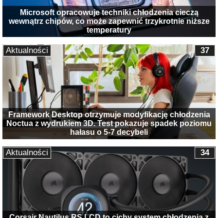
Microsoft opracowuje techniki chłodzenia cieczą
wewnątrz chipów, co może zapewnić trzykrotnie niższe
temperatury
Aktualności
37
Framework Desktop otrzymuje modyfikację chłodzenia
Noctua z wydrukiem 3D. Test pokazuje spadek poziomu
hałasu o 5-7 decybeli
Aktualności
34
Corsair Nautilus RS LCD to cichy system chłodzenia z