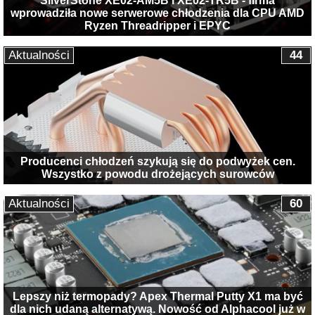
SilverStone XE02-AM5B i XE02-TR5B - firma
wprowadziła nowe serwerowe chłodzenia dla CPU AMD
Ryzen Threadripper i EPYC
Aktualności
44
Producenci chłodzeń szykują się do podwyżek cen.
Wszystko z powodu drożejących surowców
Aktualności
60
Lepszy niż termopady? Apex Thermal Putty X1 ma być
dla nich udaną alternatywą. Nowość od Alphacool już w