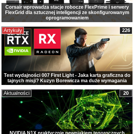
Corsair wprowadza stacje robocze FlexPrime i serwery
FlexGrid dla sztucznej inteligencji ze skonfigurowanym
oprogramowaniem
Artykuły
226
Test wydajności 007 First Light - Jaka karta graficzna do
tajnych misji? Kuzyn Borewicza ma duże wymagania
Aktualności
20
NVIDIA N1X praktycznie pewniakiem tegorocznych