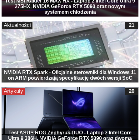
Test MSI Raider 16 MAX HX - Laptop z Intel Core Ultra 9
275HX, NVIDIA GeForce RTX 5090 oraz nowym
systemem chłodzenia
Aktualności
21
NVIDIA RTX Spark - Oficjalne sterowniki dla Windows 11
on ARM potwierdzają specyfikację dwóch wersji SoC
Artykuły
20
Test ASUS ROG Zephyrus DUO - Laptop z Intel Core
Ultra 9 386H, NVIDIA GeForce RTX 5090 oraz dwoma