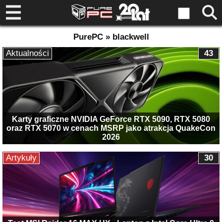
PurePC » blackwell
Aktualności
43
Karty graficzne NVIDIA GeForce RTX 5090, RTX 5080
oraz RTX 5070 w cenach MSRP jako atrakcja QuakeCon
2026
Artykuły
30