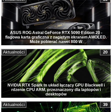
ASUS ROG Astral GeForce RTX 5090 Edition 20 -
flagowa karta graficzna z zagiętym ekranem AMOLED.
Może pobierać nawet 800 W
Aktualności
20
NVIDIA RTX Spark to układ łączący GPU Blackwell i
rdzenie CPU ARM, przeznaczony dla laptopów i
desktopów
Aktualności
39