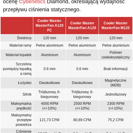
ocenę
Cybenetics
Diamond, określającą wydajność
przepływu ciśnienia statycznego.
Cooler Master
Cooler Master
Cooler Master
MasterFan A120
MasterFan A120
MasterFan M120
FC
Średnica
120 mm
120 mm
120 mm
Materiał ramy
Pełne aluminium
Pełne aluminium
Pełne aluminium
Polimer
Materiał łopatek
Aluminium
Aluminium
ciekłokrystaliczny
Szczelina
pomiędzy łopatką
0.6 mm
0.6 mm
Brak informacji
a ramą
Magnetyczne
Łożysko
Dwukulkowe
Dwukulkowe
(MDB)
Trójfazowy, 6-
Trójfazowy, 6-
Silnik
Jednofazowy
biegunowy
biegunowy
Maksymalna
4000 RPM
2500 RPM
2300 RPM
prędkość
(+/-10%)
(+/-10%)
(+/-10%)
Maksymalny
przepływ
121,73 CFM
80,69 CFM
75,2 CFM
powietrza
Ciśnienie