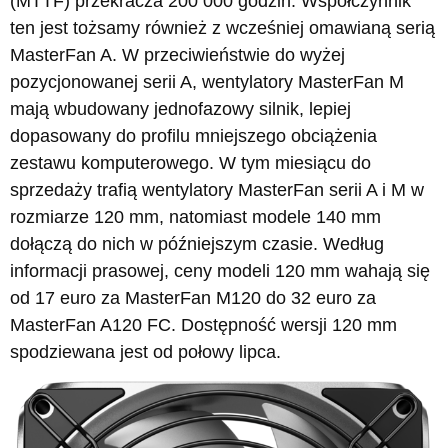
(MTTF) przekracza 200 000 godzin. Współczynnik
ten jest tożsamy również z wcześniej omawianą serią
MasterFan A. W przeciwieństwie do wyżej
pozycjonowanej serii A, wentylatory MasterFan M
mają wbudowany jednofazowy silnik, lepiej
dopasowany do profilu mniejszego obciążenia
zestawu komputerowego. W tym miesiącu do
sprzedaży trafią wentylatory MasterFan serii A i M w
rozmiarze 120 mm, natomiast modele 140 mm
dołączą do nich w późniejszym czasie. Według
informacji prasowej, ceny modeli 120 mm wahają się
od 17 euro za MasterFan M120 do 32 euro za
MasterFan A120 FC. Dostępność wersji 120 mm
spodziewana jest od połowy lipca.