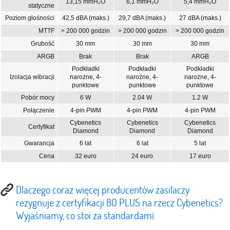
13,15 mmH₂O
6,1 mmH₂O
5,4 mmH₂O
statyczne
Poziom głośności
42,5 dBA (maks.)
29,7 dBA (maks.)
27 dBA (maks.)
MTTF
> 200 000 godzin
> 200 000 godzin
> 200 000 godzin
Grubość
30 mm
30 mm
30 mm
ARGB
Brak
Brak
ARGB
Podkładki
Podkładki
Podkładki
Izolacja wibracji
narożne, 4-
narożne, 4-
narożne, 4-
punktowe
punktowe
punktowe
Pobór mocy
6 W
2.04 W
1.2 W
Połączenie
4-pin PWM
4-pin PWM
4-pin PWM
Cybenetics
Cybenetics
Cybenetics
Certyfikat
Diamond
Diamond
Diamond
Gwarancja
6 lat
6 lat
5 lat
Cena
32 euro
24 euro
17 euro
Dlaczego coraz więcej producentów zasilaczy
rezygnuje z certyfikacji 80 PLUS na rzecz Cybenetics?
Wyjaśniamy, co stoi za standardami