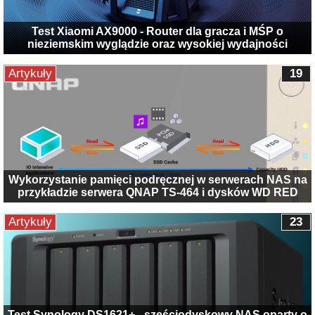
Test Xiaomi AX9000 - Router dla gracza i MŚP o
nieziemskim wyglądzie oraz wysokiej wydajności
Artykuły
19
Wykorzystanie pamięci podręcznej w serwerach NAS na
przykładzie serwera QNAP TS-464 i dysków WD RED
Artykuły
23
Test Synology DS1621+ - sześciodyskowy NAS oparty o