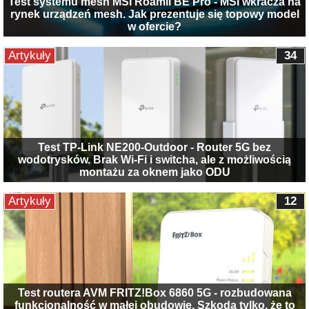
Test systemu mesh MSI Roamii BE Pro - MSI wkracza na
rynek urządzeń mesh. Jak prezentuje się topowy model
w ofercie?
Artykuły
34
Test TP-Link NE200-Outdoor - Router 5G bez
wodotrysków. Brak Wi-Fi i switcha, ale z możliwością
montażu za oknem jako ODU
Artykuły
12
Test routera AVM FRITZ!Box 6860 5G - rozbudowana
funkcjonalność w małej obudowie. Szkoda tylko, że to