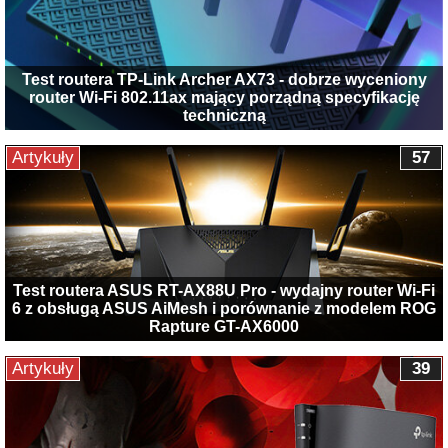
Test routera TP-Link Archer AX73 - dobrze wyceniony
router Wi-Fi 802.11ax mający porządną specyfikację
techniczną
Artykuły
57
Test routera ASUS RT-AX88U Pro - wydajny router Wi-Fi
6 z obsługą ASUS AiMesh i porównanie z modelem ROG
Rapture GT-AX6000
Artykuły
39