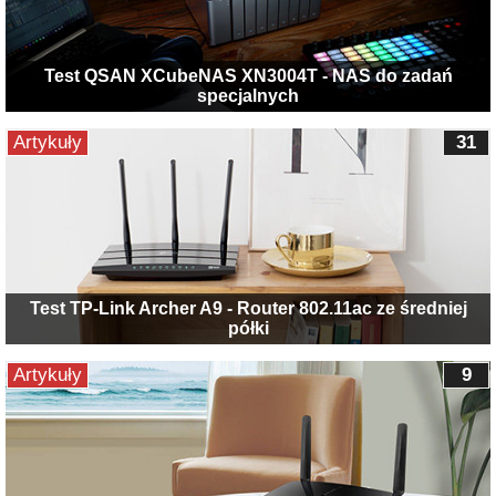
Test QSAN XCubeNAS XN3004T - NAS do zadań
specjalnych
Artykuły
31
Test TP-Link Archer A9 - Router 802.11ac ze średniej
półki
Artykuły
9