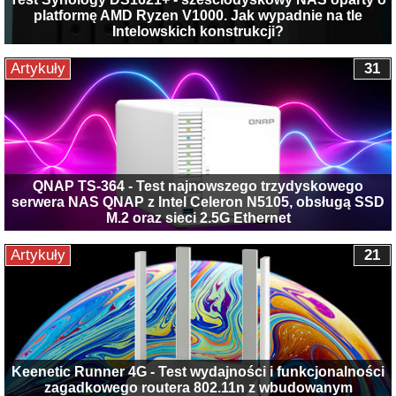
platformę AMD Ryzen V1000. Jak wypadnie na tle
Intelowskich konstrukcji?
Artykuły
31
QNAP TS-364 - Test najnowszego trzydyskowego
serwera NAS QNAP z Intel Celeron N5105, obsługą SSD
M.2 oraz sieci 2.5G Ethernet
Artykuły
21
Keenetic Runner 4G - Test wydajności i funkcjonalności
zagadkowego routera 802.11n z wbudowanym