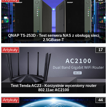
QNAP TS-253D - Test serwera NAS z obsługą sieci
2.5GBase-T
Artykuły
17
Test Tenda AC23 - Korzystnie wyceniony router
802.11ac AC2100
Artykuły
44