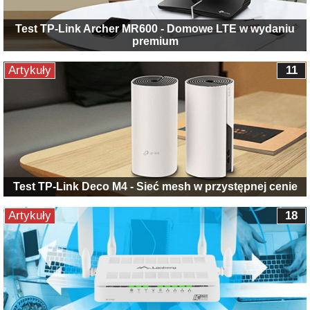
Test TP-Link Archer MR600 - Domowe LTE w wydaniu
premium
Artykuły
11
Test TP-Link Deco M4 - Sieć mesh w przystępnej cenie
Artykuły
18