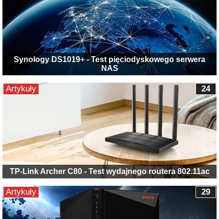
Synology DS1019+ - Test pięciodyskowego serwera
NAS
Artykuły
24
TP-Link Archer C80 - Test wydajnego routera 802.11ac
Artykuły
29