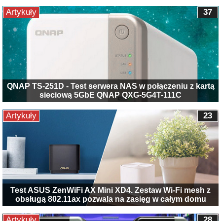
Artykuły
37
QNAP TS-251D - Test serwera NAS w połączeniu z kartą
sieciową 5GbE QNAP QXG-5G4T-111C
Artykuły
23
Test ASUS ZenWiFi AX Mini XD4. Zestaw Wi-Fi mesh z
obsługą 802.11ax pozwala na zasięg w całym domu
Artykuły
28