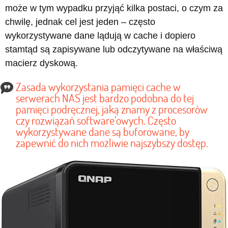
może w tym wypadku przyjąć kilka postaci, o czym za
chwilę, jednak cel jest jeden – często
wykorzystywane dane lądują w cache i dopiero
stamtąd są zapisywane lub odczytywane na właściwą
macierz dyskową.
Zasada wykorzystania pamięci cache w
serwerach NAS jest bardzo podobna do tej
pamięci podręcznej, jaką znamy z procesorów
czy rozwiązań software’owych. Często
wykorzystywane dane są buforowane, by
zapewnić do nich możliwie najszybszy dostęp.