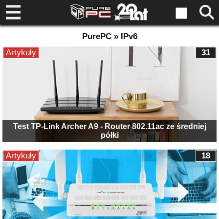
PurePC » IPv6
Artykuły
31
Test TP-Link Archer A9 - Router 802.11ac ze średniej
półki
Artykuły
18