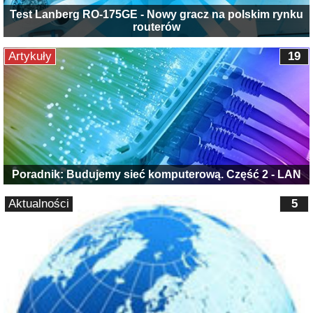
Test Lanberg RO-175GE - Nowy gracz na polskim rynku
routerów
Artykuły
19
Poradnik: Budujemy sieć komputerową. Część 2 - LAN
Aktualności
5