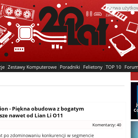
Załóż konto
zje
Zestawy Komputerowe
Poradniki
Felietony
TOP 10
Foru
sion - Piękna obudowa z bogatym
C
ze nawet od Lian Li O11
Komentarzy: 40
ht po zdominowaniu konkurencji w segmencie