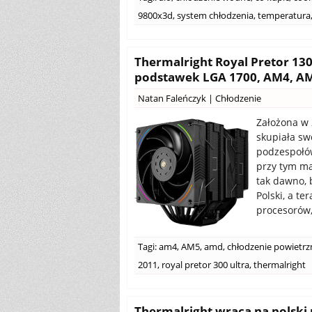
9800x3d
,
system chłodzenia
,
temperatura
Thermalright Royal Pretor 13
podstawek LGA 1700, AM4, AM5
Natan Faleńczyk
|
Chłodzenie
Założona w
skupiała sw
podzespołów
przy tym ma
tak dawno, 
Polski, a t
procesorów,
Tagi:
am4
,
AM5
,
amd
,
chłodzenie powietrz
2011
,
royal pretor 300 ultra
,
thermalright
Thermalright wraca na polski 