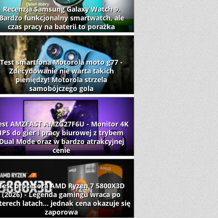
Recenzja Samsung Galaxy Watch 9.
Bardzo funkcjonalny smartwatch, ale
czas pracy na baterii to porażka
Test smartfona Motorola moto g77 -
Zdecydowanie nie warta takich
pieniędzy! Motorola strzela
samobójczego gola
est AMZFAST AMZG27F6U - Monitor 4K
IPS do gier i pracy biurowej z trybem
Dual Mode oraz w bardzo atrakcyjnej
cenie
Test procesora AMD Ryzen 7 5800X3D
(2026) - Legenda gamingu wraca po
terech latach... jednak cena okazuje się
zaporowa