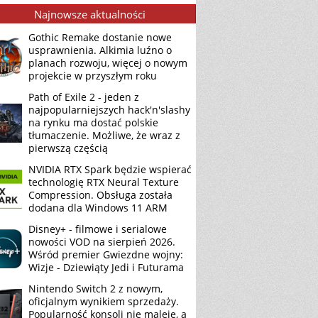
Najnowsze aktualności
Gothic Remake dostanie nowe
usprawnienia. Alkimia luźno o
planach rozwoju, więcej o nowym
projekcie w przyszłym roku
Path of Exile 2 - jeden z
najpopularniejszych hack'n'slashy
na rynku ma dostać polskie
tłumaczenie. Możliwe, że wraz z
pierwszą częścią
NVIDIA RTX Spark będzie wspierać
technologię RTX Neural Texture
Compression. Obsługa została
dodana dla Windows 11 ARM
Disney+ - filmowe i serialowe
nowości VOD na sierpień 2026.
Wśród premier Gwiezdne wojny:
Wizje - Dziewiąty Jedi i Futurama
Nintendo Switch 2 z nowym,
oficjalnym wynikiem sprzedaży.
Popularność konsoli nie maleje, a