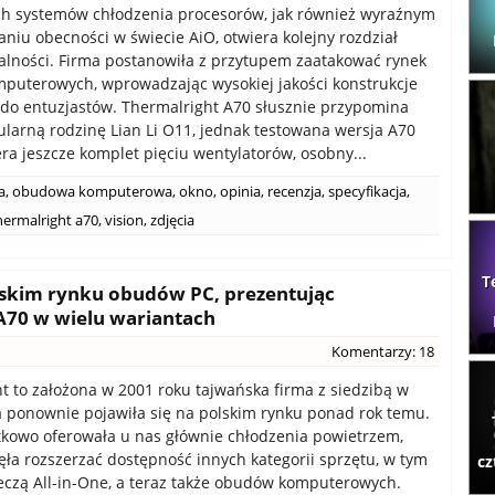
ch systemów chłodzenia procesorów, jak również wyraźnym
niu obecności w świecie AiO, otwiera kolejny rozdział
łalności. Firma postanowiła z przytupem zaatakować rynek
uterowych, wprowadzając wysokiej jakości konstrukcje
do entuzjastów. Thermalright A70 słusznie przypomina
larną rodzinę Lian Li O11, jednak testowana wersja A70
era jeszcze komplet pięciu wentylatorów, osobny...
a
,
obudowa komputerowa
,
okno
,
opinia
,
recenzja
,
specyfikacja
,
hermalright a70
,
vision
,
zdjęcia
T
lskim rynku obudów PC, prezentując
A70 w wielu wariantach
Komentarzy: 18
t to założona w 2001 roku tajwańska firma z siedzibą w
ra ponownie pojawiła się na polskim rynku ponad rok temu.
kowo oferowała u nas głównie chłodzenia powietrzem,
ęła rozszerzać dostępność innych kategorii sprzętu, w tym
cz
eczą All-in-One, a teraz także obudów komputerowych.