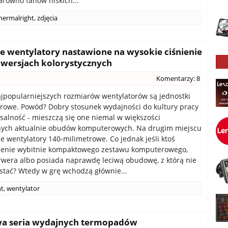
arówno fanów niskich...
hermalright
,
zdjęcia
ie wentylatory nastawione na wysokie ciśnienie
 wersjach kolorystycznych
Komentarzy: 8
jpopularniejszych rozmiarów wentylatorów są jednostki
rowe. Powód? Dobry stosunek wydajności do kultury pracy
salność - mieszczą się one niemal w większości
ych aktualnie obudów komputerowych. Na drugim miejscu
ie wentylatory 140-milimetrowe. Co jednak jeśli ktoś
ożenie wybitnie kompaktowego zestawu komputerowego,
wera albo posiada naprawdę leciwą obudowę, z którą nie
zstać? Wtedy w grę wchodzą głównie...
ht
,
wentylator
owa seria wydajnych termopadów