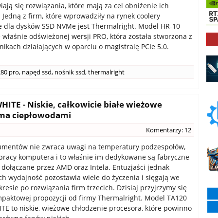
iają się rozwiązania, które mają za cel obniżenie ich
 Jedną z firm, które wprowadziły na rynek coolery
 dla dysków SSD NVMe jest Thermalright. Model HR-10
ę właśnie odświeżonej wersji PRO, która została stworzona z
nikach działających w oparciu o magistralę PCIe 5.0.
280 pro
,
napęd ssd
,
nośnik ssd
,
thermalright
ITE - Niskie, całkowicie białe wieżowe
ioma ciepłowodami
Komentarzy: 12
umentów nie zwraca uwagi na temperatury podzespołów,
 pracy komputera i to właśnie im dedykowane są fabryczne
 dołączane przez AMD oraz Intela. Entuzjaści jednak
ich wydajność pozostawia wiele do życzenia i sięgają we
resie po rozwiązania firm trzecich. Dzisiaj przyjrzymy się
mpaktowej propozycji od firmy Thermalright. Model TA120
TE to niskie, wieżowe chłodzenie procesora, które powinno