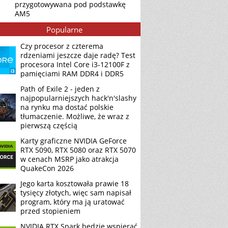
przygotowywana pod podstawkę
AM5
Popularne
Czy procesor z czterema
rdzeniami jeszcze daje radę? Test
procesora Intel Core i3-12100F z
pamięciami RAM DDR4 i DDR5
Path of Exile 2 - jeden z
najpopularniejszych hack'n'slashy
na rynku ma dostać polskie
tłumaczenie. Możliwe, że wraz z
pierwszą częścią
Karty graficzne NVIDIA GeForce
RTX 5090, RTX 5080 oraz RTX 5070
w cenach MSRP jako atrakcja
QuakeCon 2026
Jego karta kosztowała prawie 18
tysięcy złotych, więc sam napisał
program, który ma ją uratować
przed stopieniem
NVIDIA RTX Spark będzie wspierać