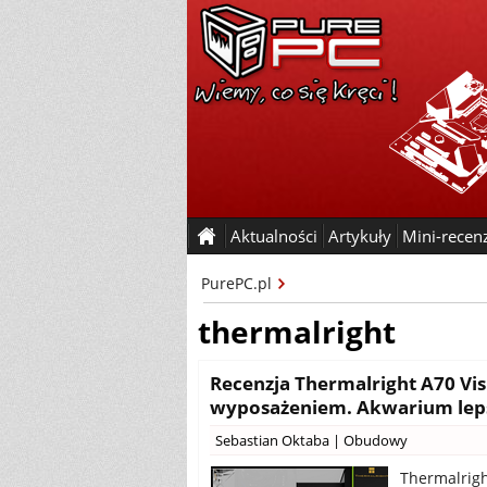
Aktualności
Artykuły
Mini-recen
PurePC.pl
thermalright
Recenzja Thermalright A70 Vi
wyposażeniem. Akwarium leps
Sebastian Oktaba
|
Obudowy
Thermalrig