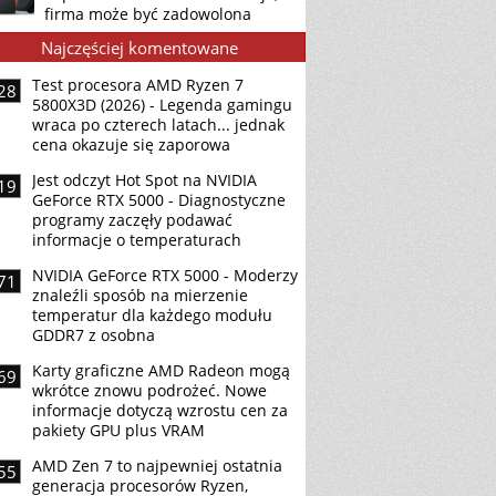
firma może być zadowolona
Najczęściej komentowane
Test procesora AMD Ryzen 7
28
5800X3D (2026) - Legenda gamingu
wraca po czterech latach... jednak
cena okazuje się zaporowa
Jest odczyt Hot Spot na NVIDIA
19
GeForce RTX 5000 - Diagnostyczne
programy zaczęły podawać
informacje o temperaturach
NVIDIA GeForce RTX 5000 - Moderzy
71
znaleźli sposób na mierzenie
temperatur dla każdego modułu
GDDR7 z osobna
Karty graficzne AMD Radeon mogą
69
wkrótce znowu podrożeć. Nowe
informacje dotyczą wzrostu cen za
pakiety GPU plus VRAM
AMD Zen 7 to najpewniej ostatnia
55
generacja procesorów Ryzen,