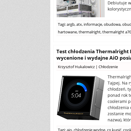
Debiutuje w
kolorystycz
Tagi:
argb
,
atx
,
informacje
,
obudowa
,
obu
hartowane
,
thermalright
,
thermalright a7
Test chłodzenia Thermalright 
wycenione i wydajne AiO posi
Krzysztof Hukalowicz
|
Chłodzenie
Thermalrigh
Tajpej. Na 
chłodzeń, t
ponad rok te
coolerami p
chłodzenia 
zostanie mo
nazwa), któr
Tagi:
aio
,
chlodzenie wodne
,
co kupić
,
cool