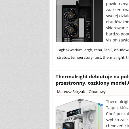
powietrzny
zaakcentowa
swojej dzia
obudów komp
skierowane 
bardzo popu
Vision zawi
Tagi:
akwarium
,
argb
,
cena
,
lian li
,
obudow
stratus
,
temperatury
,
test
,
thermalright
,
t
Thermalright debiutuje na po
przestronny, oszklony model 
Mateusz Szlęzak
|
Obudowy
Thermalrigh
Tajpej, któ
Choć począt
szybko zacz
chłodzeń ci