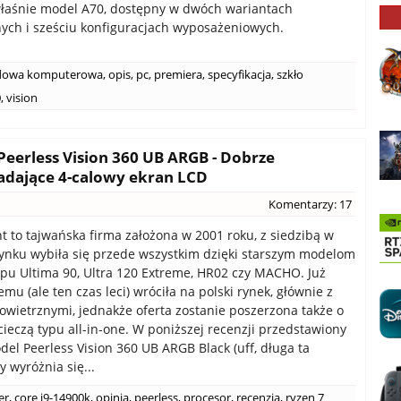
łaśnie model A70, dostępny w dwóch wariantach
nych i sześciu konfiguracjach wyposażeniowych.
dowa komputerowa
,
opis
,
pc
,
premiera
,
specyfikacja
,
szkło
0
,
vision
Peerless Vision 360 UB ARGB - Dobrze
adające 4-calowy ekran LCD
Komentarzy: 17
t to tajwańska firma założona w 2001 roku, z siedzibą w
rynku wybiła się przede wszystkim dzięki starszym modelom
ypu Ultima 90, Ultra 120 Extreme, HR02 czy MACHO. Już
mu (ale ten czas leci) wróciła na polski rynek, głównie z
owietrznymi, jednakże oferta zostanie poszerzona także o
cieczą typu all-in-one. W poniższej recenzji przedstawiony
del Peerless Vision 360 UB ARGB Black (uff, długa ta
y wyróżnia się...
er
,
core i9-14900k
,
opinia
,
peerless
,
procesor
,
recenzja
,
ryzen 7