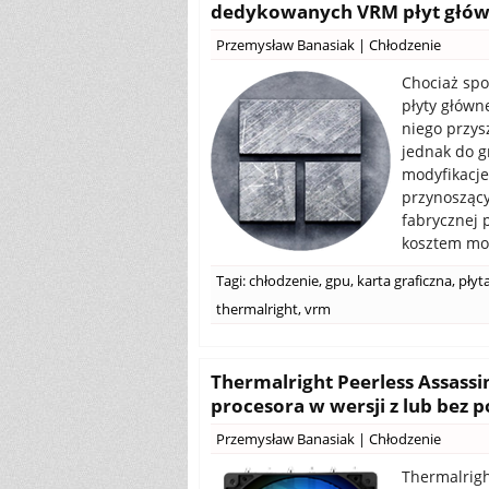
dedykowanych VRM płyt główny
Przemysław Banasiak
|
Chłodzenie
Chociaż spor
płyty główn
niego przys
jednak do g
modyfikacje
przynoszący
fabrycznej 
kosztem moż
Tagi:
chłodzenie
,
gpu
,
karta graficzna
,
płyt
thermalright
,
vrm
Thermalright Peerless Assassi
procesora w wersji z lub bez 
Przemysław Banasiak
|
Chłodzenie
Thermalrigh