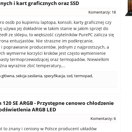
ch i kart graficznych oraz SSD
Komentarzy: 18
o osób po kupieniu laptopa, konsoli, karty graficznej czy
ej używa jej dokładnie w takim stanie w jakim sprzęt do
zedł ze sklepu, to większość czytelników PurePC zalicza się
rona entuzjastów. Nie straszne im podkręcanie,
 i poprawianie producentów. Jednym z najprostszych, a
ch wymierne korzyści kroków jest często wymienienie
pasty termoprzewodzącej oraz termopadów. Niewielkim
na wyraźnie zbić temperatury,...
a główna
,
sekcja zasilania
,
specyfikacja
,
ssd
,
termopad
,
n 120 SE ARGB - Przystępne cenowo chłodzenie
podświetlenia ARGB LED
Komentarzy: 6
t to znany i ceniony w Polsce producent układów