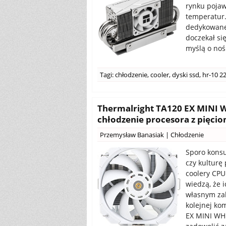
rynku pojaw
temperatur.
dedykowane
doczekał si
myślą o noś
Tagi:
chłodzenie
,
cooler
,
dyski ssd
,
hr-10 2
Thermalright TA120 EX MINI WH
chłodzenie procesora z pięc
Przemysław Banasiak
|
Chłodzenie
Sporo kons
czy kulturę
coolery CPU
wiedzą, że 
własnym zak
kolejnej ko
EX MINI WHI