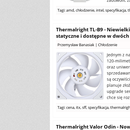
zadowolić z
Tagi:
amd
,
chłodzenie
,
intel
,
specyfikacja
,
t
Thermalright TL-B9 - Niewielk
statyczne i dostępne w dwóch
Przemysław Banasiak
|
Chłodzenie
Jednym z na
120-milimet
oraz uniwer
sprzedawan
są oczywiśc
planuje zł
upgrade ser
chce się ro
Tagi:
cena
,
itx
,
sff
,
specyfikacja
,
thermalrig
Thermalright Valor Odin - N