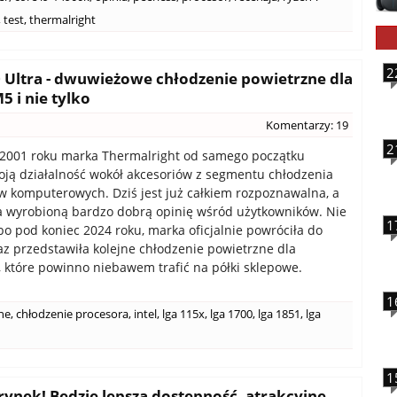
,
test
,
thermalright
2
0 Ultra - dwuwieżowe chłodzenie powietrzne dla
 i nie tylko
Komentarzy: 19
2
 2001 roku marka Thermalright od samego początku
oją działalność wokół akcesoriów z segmentu chłodzenia
 komputerowych. Dziś jest już całkiem rozpoznawalna, a
 wyrobioną bardzo dobrą opinię wśród użytkowników. Nie
1
bo pod koniec 2024 roku, marka oficjalnie powróciła do
eraz przedstawiła kolejne chłodzenie powietrzne dla
 które powinno niebawem trafić na półki sklepowe.
1
ne
,
chłodzenie procesora
,
intel
,
lga 115x
,
lga 1700
,
lga 1851
,
lga
1
rynek! Będzie lepsza dostępność, atrakcyjne