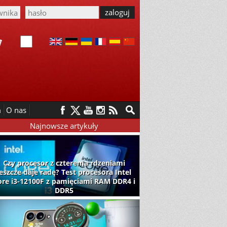
m
O nas
Najnowsze artykuły
Czy procesor z czterema rdzeniami
jeszcze daje radę? Test procesora Intel
ore i3-12100F z pamięciami RAM DDR4 i
DDR5