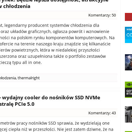
w chłodzenia
Komentarzy: 50
t, legendarny producent systemów chłodzenia dla
oraz układów graficznych, ogłasza powrót i wznowienie
cności na polskim rynku komponentów komputerowych. Na
ofercie na terenie naszego kraju znajdzie się kilkanaście
erów powietrznych, która w niedalekiej przyszłości
szerzona oraz uzupełniona także o portfolio zestawów
ieczą typu all in one.
hłodzenia
,
thermalright
 - wydajny cooler do nośników SSD NVMe
tralę PCIe 5.0
Komentarzy: 43
metrów pracy nośników SSD sprawia, że wydzielają one
cej ciepła niż w przeszłości. Nie jest zatem dziwne, że na