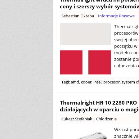
ceny i szerszy wybór systemó
Sebastian Oktaba
|
Informacje Prasowe
Thermalrigh
procesorów 
swojej obe
początku w 
modelu cool
zostanie po
chłodzenia c
Tagi:
amd
,
cooer
,
intel
,
procesor
,
system c
Thermalright HR-10 2280 PRO
działających w oparciu o magis
Łukasz Stefaniak
|
Chłodzenie
Wzrost para
znacznie wię