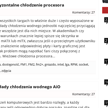
yzontalne chłodzenie procesora
Komentarzy: 27
2
wszystkich targach to właśnie duże i często wyposażone w
kłady chłodzenia wodnego jednostki najczęściej przyciągają
ie wszędzie jest dla nich miejsce. W akademikach czy
warunkach znacznie lepiej spisze się skrzynka w
2
 mATX lub mITX, zwłaszcza jeśli o przeciętnym użytkowniku
znalezienie odpowiedniej płyty i karty graficznej jest
tak problem mogą napotkać fani ciszy połączonej z
. Wieżowe chłodzenia procesora...
1
u
,
dostępność
,
FM1
,
FM2
,
fm2+
,
gniazdo
,
intel
,
lga
,
RPM
,
socket
,
,
zdjęcia
1
 układy chłodzenia wodnego AiO
Komentarzy: 27
zeń komputerowych jest bardzo rozległy, a każdy
1
any jeśli odpowiednio dobrze poszuka, znajdzie coś dla