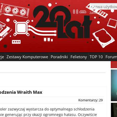
Załóż konto
zje
Zestawy Komputerowe
Poradniki
Felietony
TOP 10
Foru
odzenia Wraith Max
Komentarzy: 29
oler zazwyczaj wystarcza do optymalnego schłodzenia
nie generując przy okazji ogromnego hałasu. Oczywiście