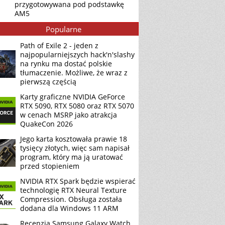
przygotowywana pod podstawkę
AM5
Popularne
Path of Exile 2 - jeden z
najpopularniejszych hack'n'slashy
na rynku ma dostać polskie
tłumaczenie. Możliwe, że wraz z
pierwszą częścią
Karty graficzne NVIDIA GeForce
RTX 5090, RTX 5080 oraz RTX 5070
w cenach MSRP jako atrakcja
QuakeCon 2026
Jego karta kosztowała prawie 18
tysięcy złotych, więc sam napisał
program, który ma ją uratować
przed stopieniem
NVIDIA RTX Spark będzie wspierać
technologię RTX Neural Texture
Compression. Obsługa została
dodana dla Windows 11 ARM
Recenzja Samsung Galaxy Watch