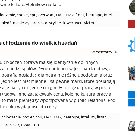
nie kilku czytelników nadal...
łodzenie
,
cooler
,
cpu
,
czerwoni
,
FM1
,
FM2
,
fm2+
,
heatpipe
,
intel
,
miedź
,
niebiescy
,
procesor
,
scythe
,
tower
,
wentylator
łe chłodzenie do wielkich zadań
Komentarzy: 18
 chłodzeń sprawa ma się identycznie do innych
ych podzespołów. Rynek odbiorców jest bardzo duży, a
potrafią posiadać diametralnie różne upodobania oraz
Jedno jest niezmienne - są pewne marki, które posiadają
zycję na rynku. Jedne osiągnęły to ciężką pracą w postaci
kładów, inne zaatakowały ceną, kolejne kulturą pracy a
e to masa pieniędzy wpompowana w public relations. Pod
osunku wydajności do ciszy...
,
chłodzenie
,
cooler
,
cpu
,
FM1
,
FM2
,
heatpipe
,
intel
,
itx
,
listan
,
m
,
procesor
,
PWM
,
tdp