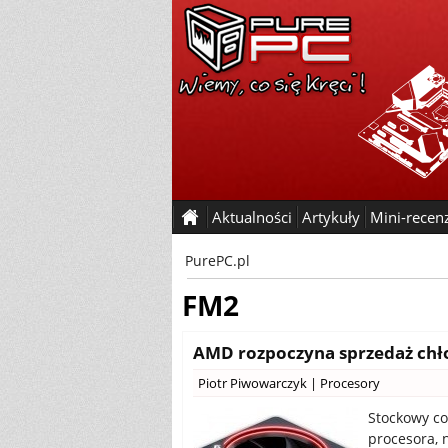
Aktualności
Artykuły
Mini-recen
PurePC.pl
FM2
AMD rozpoczyna sprzedaż chł
Piotr Piwowarczyk
|
Procesory
Stockowy co
procesora, 