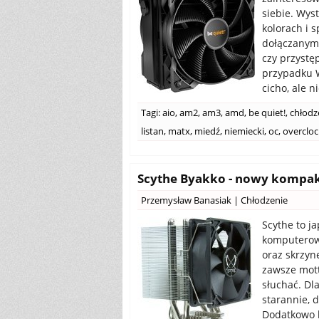
siebie. Wys
kolorach i 
dołączanymi
czy przystę
przypadku W
cicho, ale n
Tagi:
aio
,
am2
,
am3
,
amd
,
be quiet!
,
chłodz
listan
,
matx
,
miedź
,
niemiecki
,
oc
,
overcloc
Scythe Byakko - nowy kompakt
Przemysław Banasiak
|
Chłodzenie
Scythe to j
komputerow
oraz skrzyn
zawsze motto
słuchać. Dl
starannie, 
Dodatkowo b