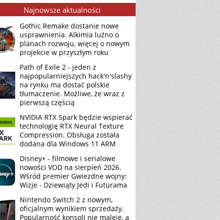
Najnowsze aktualności
Gothic Remake dostanie nowe
usprawnienia. Alkimia luźno o
planach rozwoju, więcej o nowym
projekcie w przyszłym roku
Path of Exile 2 - jeden z
najpopularniejszych hack'n'slashy
na rynku ma dostać polskie
tłumaczenie. Możliwe, że wraz z
pierwszą częścią
NVIDIA RTX Spark będzie wspierać
technologię RTX Neural Texture
Compression. Obsługa została
dodana dla Windows 11 ARM
Disney+ - filmowe i serialowe
nowości VOD na sierpień 2026.
Wśród premier Gwiezdne wojny:
Wizje - Dziewiąty Jedi i Futurama
Nintendo Switch 2 z nowym,
oficjalnym wynikiem sprzedaży.
Popularność konsoli nie maleje, a