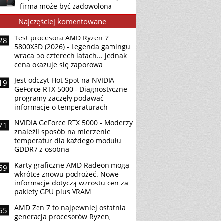
firma może być zadowolona
Najczęściej komentowane
Test procesora AMD Ryzen 7
28
5800X3D (2026) - Legenda gamingu
wraca po czterech latach... jednak
cena okazuje się zaporowa
Jest odczyt Hot Spot na NVIDIA
19
GeForce RTX 5000 - Diagnostyczne
programy zaczęły podawać
informacje o temperaturach
NVIDIA GeForce RTX 5000 - Moderzy
71
znaleźli sposób na mierzenie
temperatur dla każdego modułu
GDDR7 z osobna
Karty graficzne AMD Radeon mogą
69
wkrótce znowu podrożeć. Nowe
informacje dotyczą wzrostu cen za
pakiety GPU plus VRAM
AMD Zen 7 to najpewniej ostatnia
55
generacja procesorów Ryzen,