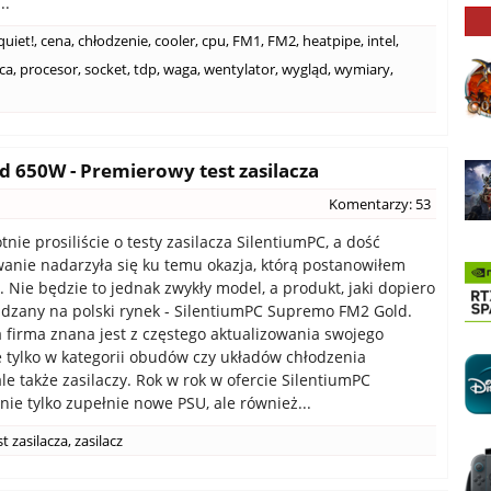
..
quiet!
,
cena
,
chłodzenie
,
cooler
,
cpu
,
FM1
,
FM2
,
heatpipe
,
intel
,
ca
,
procesor
,
socket
,
tdp
,
waga
,
wentylator
,
wygląd
,
wymiary
,
 650W - Premierowy test zasilacza
Komentarzy: 53
nie prosiliście o testy zasilacza SilentiumPC, a dość
anie nadarzyła się ku temu okazja, którą postanowiłem
. Nie będzie to jednak zwykły model, a produkt, jaki dopiero
dzany na polski rynek - SilentiumPC Supremo FM2 Gold.
firma znana jest z częstego aktualizowania swojego
ie tylko w kategorii obudów czy układów chłodzenia
le także zasilaczy. Rok w rok w ofercie SilentiumPC
nie tylko zupełnie nowe PSU, ale również...
st zasilacza
,
zasilacz