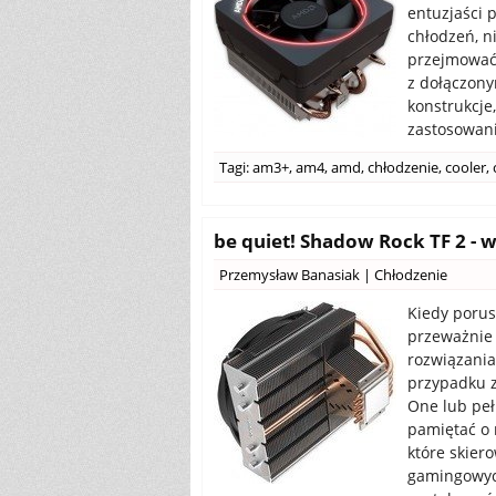
entuzjaści 
chłodzeń, n
przejmować 
z dołączony
konstrukcje
zastosowani
Tagi:
am3+
,
am4
,
amd
,
chłodzenie
,
cooler
,
be quiet! Shadow Rock TF 2 - 
Przemysław Banasiak
|
Chłodzenie
Kiedy porus
przeważnie 
rozwiązania
przypadku z
One lub peł
pamiętać o 
które skie
gamingowyc