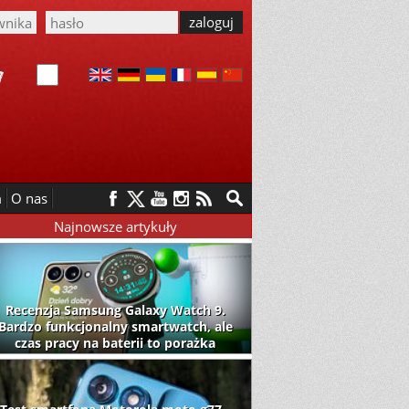
m
O nas
Najnowsze artykuły
Recenzja Samsung Galaxy Watch 9.
Bardzo funkcjonalny smartwatch, ale
czas pracy na baterii to porażka