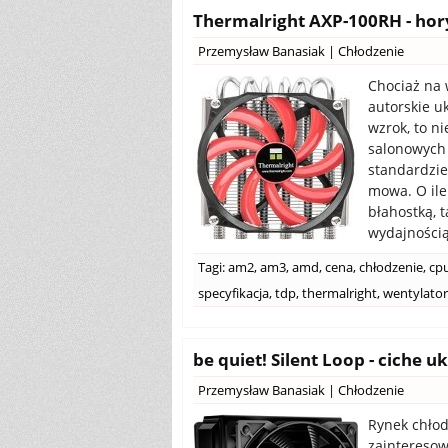
Thermalright AXP-100RH - hor
Przemysław Banasiak
|
Chłodzenie
Chociaż na 
autorskie u
wzrok, to n
salonowych 
standardzie
mowa. O ile 
błahostką, 
wydajnością
Tagi:
am2
,
am3
,
amd
,
cena
,
chłodzenie
,
cp
specyfikacja
,
tdp
,
thermalright
,
wentylator
be quiet! Silent Loop - ciche
Przemysław Banasiak
|
Chłodzenie
Rynek chłod
zainteresow