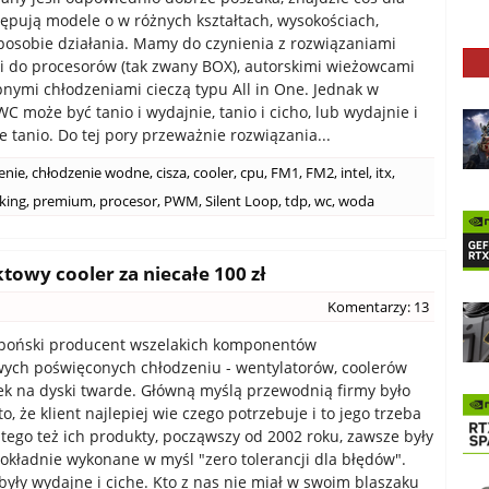
tępują modele o w różnych kształtach, wysokościach,
sposobie działania. Mamy do czynienia z rozwiązaniami
 do procesorów (tak zwany BOX), autorskimi wieżowcami
pnymi chłodzeniami cieczą typu All in One. Jednak w
C może być tanio i wydajnie, tanio i cicho, lub wydajnie i
ie tanio. Do tej pory przeważnie rozwiązania...
enie
,
chłodzenie wodne
,
cisza
,
cooler
,
cpu
,
FM1
,
FM2
,
intel
,
itx
,
king
,
premium
,
procesor
,
PWM
,
Silent Loop
,
tdp
,
wc
,
woda
owy cooler za niecałe 100 zł
Komentarzy: 13
apoński producent wszelakich komponentów
ych poświęconych chłodzeniu - wentylatorów, coolerów
ek na dyski twarde. Główną myślą przewodnią firmy było
, że klient najlepiej wie czego potrzebuje i to jego trzeba
atego też ich produkty, począwszy od 2002 roku, zawsze były
dokładnie wykonane w myśl "zero tolerancji dla błędów".
yły wydajne i ciche. Kto z nas nie miał w swoim blaszaku