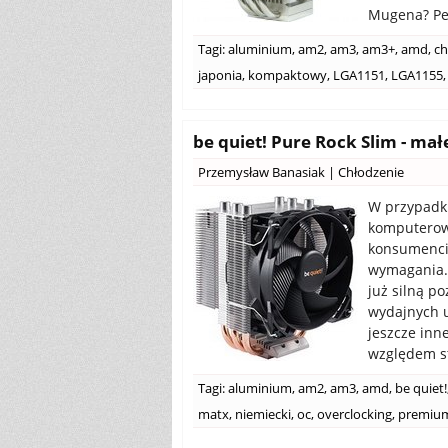
Mugena? Pew
Tagi:
aluminium
,
am2
,
am3
,
am3+
,
amd
,
ch
japonia
,
kompaktowy
,
LGA1151
,
LGA1155
,
be quiet! Pure Rock Slim - ma
Przemysław Banasiak
|
Chłodzenie
W przypadku
komputerow
konsumenci 
wymagania. 
już silną po
wydajnych u
jeszcze inn
względem st
Tagi:
aluminium
,
am2
,
am3
,
amd
,
be quiet!
matx
,
niemiecki
,
oc
,
overclocking
,
premiu