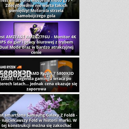
Test smartfona Motorola moto g77 -
Zdecydowanie nie warta takich
pieniędzy! Motorola strzela
samobójczego gola
est AMZFAST AMZG27F6U - Monitor 4K
IPS do gier i pracy biurowej z trybem
Dual Mode oraz w bardzo atrakcyjnej
cenie
Test procesora AMD Ryzen 7 5800X3D
(2026) - Legenda gamingu wraca po
terech latach... jednak cena okazuje się
zaporowa
st smartfona Samsung Galaxy Z Fold8 -
 najciekawszy Fold w historii marki. W
tej konstrukcji można się zakochać