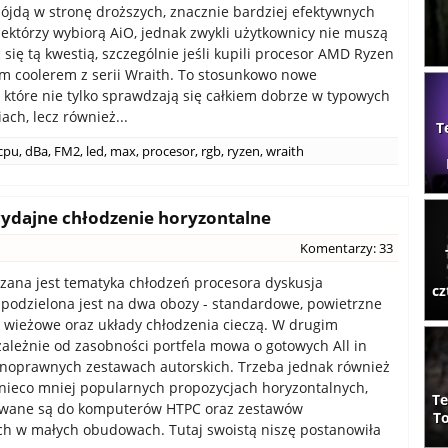
pójdą w stronę droższych, znacznie bardziej efektywnych
iektórzy wybiorą AiO, jednak zwykli użytkownicy nie muszą
się tą kwestią, szczególnie jeśli kupili procesor AMD Ryzen
m coolerem z serii Wraith. To stosunkowo nowe
, które nie tylko sprawdzają się całkiem dobrze w typowych
ach, lecz również...
T
cpu
,
dBa
,
FM2
,
led
,
max
,
procesor
,
rgb
,
ryzen
,
wraith
wydajne chłodzenie horyzontalne
Komentarzy: 33
zana jest tematyka chłodzeń procesora dyskusja
cz
podzielona jest na dwa obozy - standardowe, powietrzne
 wieżowe oraz układy chłodzenia cieczą. W drugim
ależnie od zasobności portfela mowa o gotowych All in
noprawnych zestawach autorskich. Trzeba jednak również
nieco mniej popularnych propozycjach horyzontalnych,
Te
rowane są do komputerów HTPC oraz zestawów
To
h w małych obudowach. Tutaj swoistą niszę postanowiła