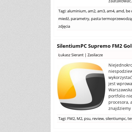
zaatakować.
Tagi:
aluminium
,
am2
,
am3
,
am4
,
amd
,
be 
miedź
,
parametry
,
pasta termoprzewodzą
zdjęcia
SilentiumPC Supremo FM2 Gold
Łukasz Sierant
|
Zasilacze
Niejednokrot
niespodziew
wykorzystać
jest wprowa
Warszawska 
portfolio n
procesora, a
znajdziemy 
Tagi:
FM2
,
M2
,
psu
,
review
,
silentiumpc
,
te