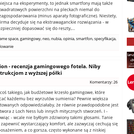
iejsca na eksperymenty, to jednak smartfony mają także
kwadratowych powierzchni na pleckach niemal do
agospodarowania (minus aparaty fotograficzne). Niestety,
firma decyduje się na ekstrawaganckie rozwiązania - w
zpieczniej dopasować się do reszty,...
ame space
,
gamingowy
,
neo
,
nubia
,
opinia
,
smartfon
,
specyfikacja
,
dowanie
tion - recenzja gamingowego fotela. Niby
rukcjom z wyższej półki
Komentarzy: 26
e coś takiego, jak budżetowe krzesło gamingowe, które
cać każdemu bez wyrzutów sumienia? Pewnie większa
etowanych odpowiedziałaby, że równie prawdopodobne jest
otwora z Loch Ness lub innych mitycznych stworzeń. I -
wiąc - wcale nie byłbym zdziwiony takimi głosami. Tanie
 zapewnić wystarczający komfort, ale zazwyczaj cechują się
sażeniem, a co gorsza, często wykonane są z niskiej