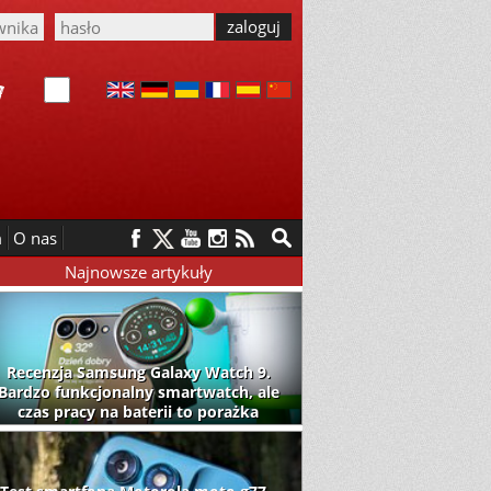
m
O nas
Najnowsze artykuły
Recenzja Samsung Galaxy Watch 9.
Bardzo funkcjonalny smartwatch, ale
czas pracy na baterii to porażka