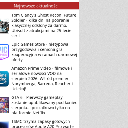
Najnowsze aktualności
Tom Clancy's Ghost Recon: Future
Soldier - kilka dni na pobranie
klasycznej odsłony za darmo.
Ubisoft z atrakcjami na 25-lecie
serii
Epic Games Store - nietypowa
przygodówka i ceniona gra
kooperacyjna w ramach darmowej
oferty
Amazon Prime Video - filmowe i
serialowe nowości VOD na
sierpień 2026. Wśród premier
Norymberga, Barreda, Reacher i
Uciekaj!
GTA 6 - Pierwszy gameplay
zostanie opublikowany pod koniec
sierpnia... początkowo tylko na
platformie Netflix
TSMC trzyma zapasy gotowych
procesorów Apple A20 Pro warte