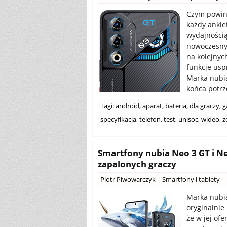
Czym powini
każdy ankie
wydajnością.
nowoczesny
na kolejnyc
funkcje usp
Marka nubi
końca potrz
Tagi:
android
,
aparat
,
bateria
,
dla graczy
,
g
specyfikacja
,
telefon
,
test
,
unisoc
,
wideo
,
z
Smartfony nubia Neo 3 GT i Ne
zapalonych graczy
Piotr Piwowarczyk
|
Smartfony i tablety
Marka nubia
oryginalnie
że w jej of