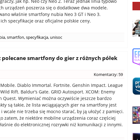
graczy, jak np. Neo czy Neo 2. Teraz jednak linia typowo
h urządzeń poszerza się o dodatkowe dwa modele.
ano właśnie smartfony nubia Neo 3 GT i Neo 3.
ch specyfikacje oraz oficjalne polskie ceny.
bia
,
smartfon
,
specyfikacja
,
unisoc
cz polecane smartfony do gier z różnych półek
Komentarzy: 59
y Mobile. Diablo Immortal. Fortnite. Genshin Impact. League
 Wild Rift. Baldur’s Gate. GRID Autosport. XCOM: Enemy
an Quest. Wymieniać można oczywiście jeszcze bardzo
akty są takie, że lista wciągających gier na smartfony jest
i wcale nie trzeba się mocno starać, by ją ułożyć z pamięci.
o zatem, że niektóre mobilne urządzenia coraz częściej
łaśnie do elektronicznej rozrywki niż komunikacji z innymi.
.