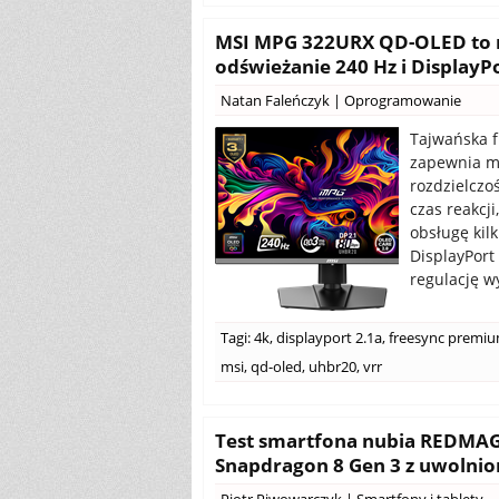
MSI MPG 322URX QD-OLED to mo
odświeżanie 240 Hz i DisplayP
Natan Faleńczyk
|
Oprogramowanie
Tajwańska f
zapewnia m
rozdzielczo
czas reakcj
obsługę kil
DisplayPort
regulację w
Tagi:
4k
,
displayport 2.1a
,
freesync premi
msi
,
qd-oled
,
uhbr20
,
vrr
Test smartfona nubia REDMAGIC
Snapdragon 8 Gen 3 z uwolni