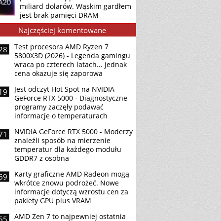
miliard dolarów. Wąskim gardłem
jest brak pamięci DRAM
Najczęściej komentowane
Test procesora AMD Ryzen 7
28
5800X3D (2026) - Legenda gamingu
wraca po czterech latach... jednak
cena okazuje się zaporowa
Jest odczyt Hot Spot na NVIDIA
19
GeForce RTX 5000 - Diagnostyczne
programy zaczęły podawać
informacje o temperaturach
NVIDIA GeForce RTX 5000 - Moderzy
71
znaleźli sposób na mierzenie
temperatur dla każdego modułu
GDDR7 z osobna
Karty graficzne AMD Radeon mogą
69
wkrótce znowu podrożeć. Nowe
informacje dotyczą wzrostu cen za
pakiety GPU plus VRAM
AMD Zen 7 to najpewniej ostatnia
55