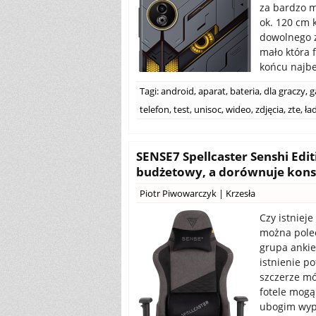
za bardzo m
ok. 120 cm 
dowolnego z
mało która 
końcu najbe
Tagi:
android
,
aparat
,
bateria
,
dla graczy
,
g
telefon
,
test
,
unisoc
,
wideo
,
zdjęcia
,
zte
,
ła
SENSE7 Spellcaster Senshi Edi
budżetowy, a dorównuje konst
Piotr Piwowarczyk
|
Krzesła
Czy istniej
można pole
grupa anki
istnienie p
szczerze mó
fotele mogą
ubogim wypo