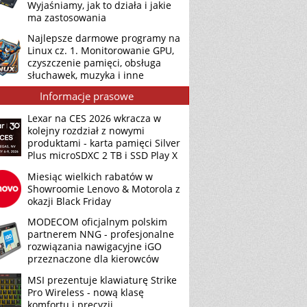
Wyjaśniamy, jak to działa i jakie
ma zastosowania
Najlepsze darmowe programy na
Linux cz. 1. Monitorowanie GPU,
czyszczenie pamięci, obsługa
słuchawek, muzyka i inne
Informacje prasowe
Lexar na CES 2026 wkracza w
kolejny rozdział z nowymi
produktami - karta pamięci Silver
Plus microSDXC 2 TB i SSD Play X
Miesiąc wielkich rabatów w
Showroomie Lenovo & Motorola z
okazji Black Friday
MODECOM oficjalnym polskim
partnerem NNG - profesjonalne
rozwiązania nawigacyjne iGO
przeznaczone dla kierowców
MSI prezentuje klawiaturę Strike
Pro Wireless - nową klasę
komfortu i precyzji