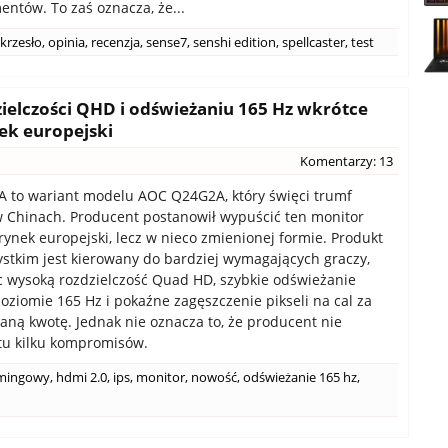
entów. To zaś oznacza, że...
krzesło
,
opinia
,
recenzja
,
sense7
,
senshi edition
,
spellcaster
,
test
ielczości QHD i odświeżaniu 165 Hz wkrótce
ek europejski
Komentarzy: 13
 to wariant modelu AOC Q24G2A, który święci trumf
 Chinach. Producent postanowił wypuścić ten monitor
rynek europejski, lecz w nieco zmienionej formie. Produkt
stkim jest kierowany do bardziej wymagających graczy,
 wysoką rozdzielczość Quad HD, szybkie odświeżanie
oziomie 165 Hz i pokaźne zagęszczenie pikseli na cal za
ną kwotę. Jednak nie oznacza to, że producent nie
tu kilku kompromisów.
mingowy
,
hdmi 2.0
,
ips
,
monitor
,
nowość
,
odświeżanie 165 hz
,