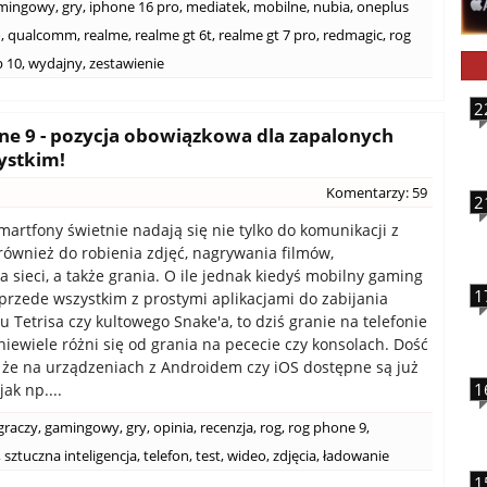
mingowy
,
gry
,
iphone 16 pro
,
mediatek
,
mobilne
,
nubia
,
oneplus
o
,
qualcomm
,
realme
,
realme gt 6t
,
realme gt 7 pro
,
redmagic
,
rog
p 10
,
wydajny
,
zestawienie
2
e 9 - pozycja obowiązkowa dla zapalonych
ystkim!
Komentarzy: 59
2
smartfony świetnie nadają się nie tylko do komunikacji z
 również do robienia zdjęć, nagrywania filmów,
a sieci, a także grania. O ile jednak kiedyś mobilny gaming
1
ę przede wszystkim z prostymi aplikacjami do zabijania
u Tetrisa czy kultowego Snake'a, to dziś granie na telefonie
niewiele różni się od grania na pececie czy konsolach. Dość
 że na urządzeniach z Androidem czy iOS dostępne są już
1
jak np....
graczy
,
gamingowy
,
gry
,
opinia
,
recenzja
,
rog
,
rog phone 9
,
,
sztuczna inteligencja
,
telefon
,
test
,
wideo
,
zdjęcia
,
ładowanie
1