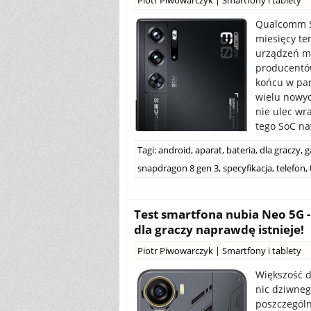
Piotr Piwowarczyk
|
Smartfony i tablety
Qualcomm S
miesięcy te
urządzeń m
producentó
końcu w par
wielu nowyc
nie ulec wra
tego SoC na
Tagi:
android
,
aparat
,
bateria
,
dla graczy
,
g
snapdragon 8 gen 3
,
specyfikacja
,
telefon
,
Test smartfona nubia Neo 5G 
dla graczy naprawdę istnieje!
Piotr Piwowarczyk
|
Smartfony i tablety
Większość d
nic dziwneg
poszczególn