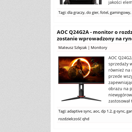
jakości elem
Tagi:
dla graczy
,
do gier
,
fotel
,
gamingowy
,
AOC Q24G2A - monitor o rozdz
zostanie wprowadzony na ryn
Mateusz Szlęzak
|
Monitory
AOC Q24G2A
sprzedaży w
również na 
przede wszy
zapewniając
obrazu na p
niewygórowa
zastosował 
Tagi:
adaptive sync
,
aoc
,
dp 1.2
,
g-sync
,
ga
rozdzielczość qhd