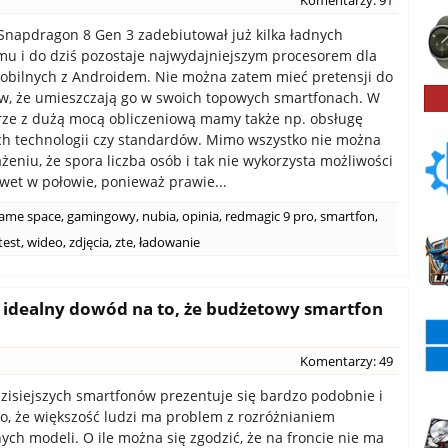
Komentarzy: 91
napdragon 8 Gen 3 zadebiutował już kilka ładnych
mu i do dziś pozostaje najwydajniejszym procesorem dla
obilnych z Androidem. Nie można zatem mieć pretensji do
w, że umieszczają go w swoich topowych smartfonach. W
ze z dużą mocą obliczeniową mamy także np. obsługę
h technologii czy standardów. Mimo wszystko nie można
żeniu, że spora liczba osób i tak nie wykorzysta możliwości
wet w połowie, ponieważ prawie...
ame space
,
gamingowy
,
nubia
,
opinia
,
redmagic 9 pro
,
smartfon
,
test
,
wideo
,
zdjęcia
,
zte
,
ładowanie
- idealny dowód na to, że budżetowy smartfon
Komentarzy: 49
zisiejszych smartfonów prezentuje się bardzo podobnie i
o, że większość ludzi ma problem z rozróżnianiem
ych modeli. O ile można się zgodzić, że na froncie nie ma