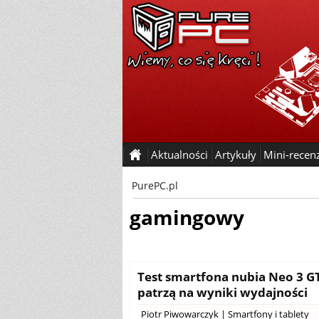
Aktualności
Artykuły
Mini-recen
PurePC.pl
gamingowy
Test smartfona nubia Neo 3 GT 
patrzą na wyniki wydajności
Piotr Piwowarczyk
|
Smartfony i tablety