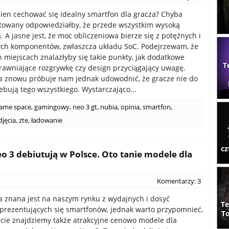
en cechować się idealny smartfon dla gracza? Chyba
towany odpowiedziałby, że przede wszystkim wysoką
 A jasne jest, że moc obliczeniowa bierze się z potężnych i
ch komponentów, zwłaszcza układu SoC. Podejrzewam, że
h miejscach znalazłyby się takie punkty, jak dodatkowe
T
rawniające rozgrywkę czy design przyciągający uwagę.
a znowu próbuje nam jednak udowodnić, że gracze nie do
ebują tego wszystkiego. Wystarczająco...
ame space
,
gamingowy
,
neo 3 gt
,
nubia
,
opinia
,
smartfon
,
djęcia
,
zte
,
ładowanie
cz
o 3 debiutują w Polsce. Oto tanie modele dla
Komentarzy: 3
 znana jest na naszym rynku z wydajnych i dosyć
Te
 prezentujących się smartfonów, jednak warto przypomnieć,
To
ercie znajdziemy także atrakcyjne cenowo modele dla