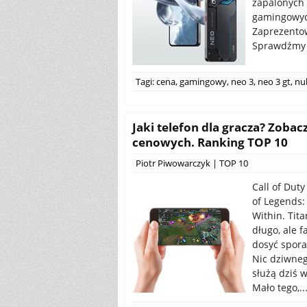
zapalonych 
gamingowyc
Zaprezentow
Sprawdźmy i
Tagi:
cena
,
gamingowy
,
neo 3
,
neo 3 gt
,
nu
Jaki telefon dla gracza? Zoba
cenowych. Ranking TOP 10
Piotr Piwowarczyk
|
TOP 10
Call of Dut
of Legends:
Within. Tit
długo, ale f
dosyć spora 
Nic dziwneg
służą dziś w
Mało tego,..