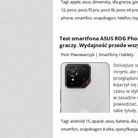
Tagi:
apple
,
asus
,
dimensity
,
dla gracza
,
ga
12
,
poco
,
poco f5 pro
,
poco f6
,
poco x6 pr
phone
,
smartfon
,
snapdragon
,
telefon
,
to
Test smartfona ASUS ROG Phon
graczy. Wydajność przede wsz
Piotr Piwowarczyk
|
Smartfony i tablety
Dzisiejsze 
innymi, ale
przeglądani
kojarzył si
czasu w styl
w zasadzie 
powiedzieć,
takie tytuły, 
Tagi:
android 15
,
aparat
,
asus
,
bateria
,
dla 
smartfon
,
snapdragon 8 elite
,
specyfikacja