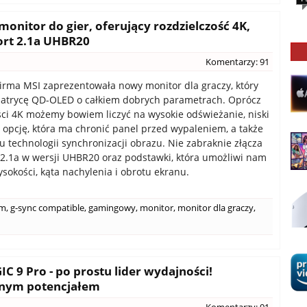
nitor do gier, oferujący rozdzielczość 4K,
ort 2.1a UHBR20
Komentarzy: 91
irma MSI zaprezentowała nowy monitor dla graczy, który
atrycę QD-OLED o całkiem dobrych parametrach. Oprócz
ści 4K możemy bowiem liczyć na wysokie odświeżanie, niski
i, opcję, która ma chronić panel przed wypaleniem, a także
ku technologii synchronizacji obrazu. Nie zabraknie złącza
 2.1a w wersji UHBR20 oraz podstawki, która umożliwi nam
ysokości, kąta nachylenia i obrotu ekranu.
um
,
g-sync compatible
,
gamingowy
,
monitor
,
monitor dla graczy
,
 9 Pro - po prostu lider wydajności!
onym potencjałem