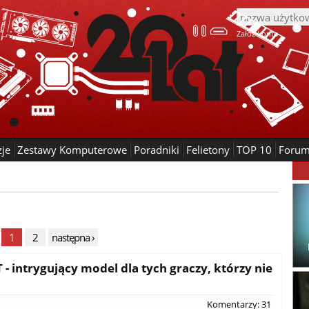
Załóż konto
zje
Zestawy Komputerowe
Poradniki
Felietony
TOP 10
Foru
1
2
następna ›
- intrygujący model dla tych graczy, którzy nie
Komentarzy: 31