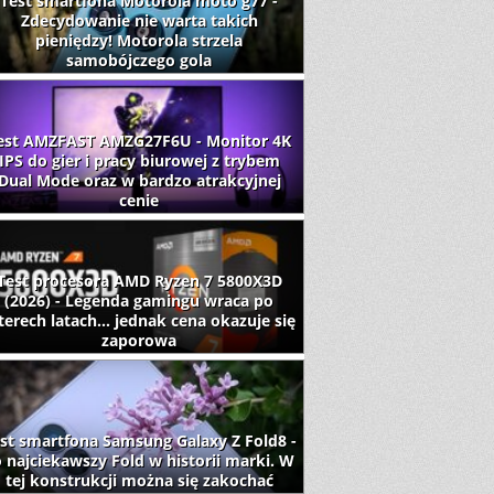
Test smartfona Motorola moto g77 -
Zdecydowanie nie warta takich
pieniędzy! Motorola strzela
samobójczego gola
est AMZFAST AMZG27F6U - Monitor 4K
IPS do gier i pracy biurowej z trybem
Dual Mode oraz w bardzo atrakcyjnej
cenie
Test procesora AMD Ryzen 7 5800X3D
(2026) - Legenda gamingu wraca po
terech latach... jednak cena okazuje się
zaporowa
st smartfona Samsung Galaxy Z Fold8 -
 najciekawszy Fold w historii marki. W
tej konstrukcji można się zakochać