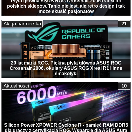
Płyta główna ASUS ROG Crosshair 2006 trafiła do
polskich sklepów. Tanio nie jest, ale retro design i tak
może skusić pasjonatów
Akcja partnerska
21
20 lat marki ROG. Piękna płyta główna ASUS ROG
Crosshair 2006, okulary ASUS ROG Xreal R1 i inne
smakołyki
Aktualności
10
Silicon Power XPOWER Cyclone R - pamięć RAM DDR5
dla graczy z certyfikacją ROG. Wsparcie dla ASUS Aura