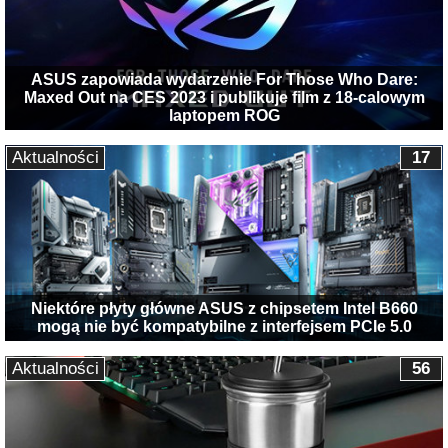
ASUS zapowiada wydarzenie For Those Who Dare:
Maxed Out na CES 2023 i publikuje film z 18-calowym
laptopem ROG
Aktualności
17
Niektóre płyty główne ASUS z chipsetem Intel B660
mogą nie być kompatybilne z interfejsem PCIe 5.0
Aktualności
56