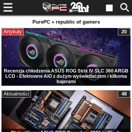
PurePC » republic of gamers
Artykuły
20
Recenzja chłodzenia ASUS ROG Strix IV SLC 360 ARGB
LCD - Efektowne AiO z dużym wyświetlaczem i kilkoma
bajerami
Aktualności
48