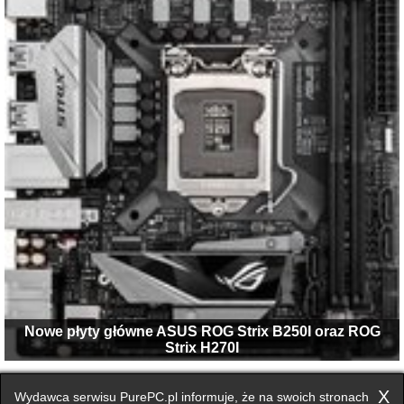
Nowe płyty główne ASUS ROG Strix B250I oraz ROG
Strix H270I
1
2
następna ›
X
Wydawca serwisu PurePC.pl informuje, że na swoich stronach