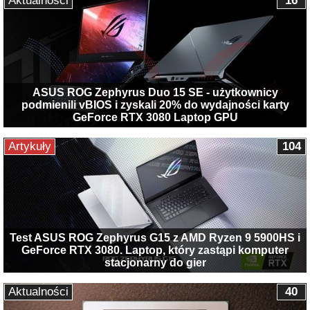
Aktualności
16
ASUS ROG Zephyrus Duo 15 SE - użytkownicy
podmienili vBIOS i zyskali 20% do wydajności karty
GeForce RTX 3080 Laptop GPU
Artykuły
104
Test ASUS ROG Zephyrus G15 z AMD Ryzen 9 5900HS i
GeForce RTX 3080. Laptop, który zastąpi komputer
stacjonarny do gier
Aktualności
40