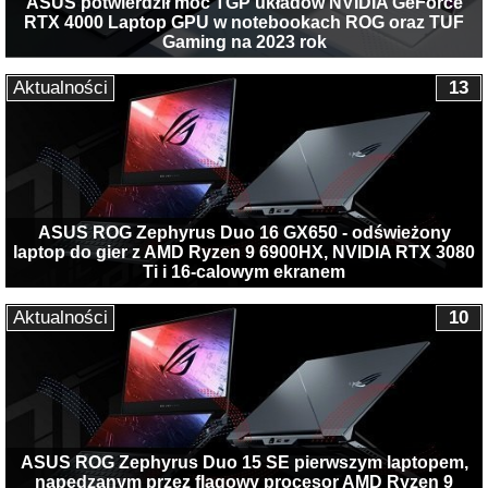
ASUS potwierdził moc TGP układów NVIDIA GeForce
RTX 4000 Laptop GPU w notebookach ROG oraz TUF
Gaming na 2023 rok
Aktualności
13
ASUS ROG Zephyrus Duo 16 GX650 - odświeżony
laptop do gier z AMD Ryzen 9 6900HX, NVIDIA RTX 3080
Ti i 16-calowym ekranem
Aktualności
10
ASUS ROG Zephyrus Duo 15 SE pierwszym laptopem,
napędzanym przez flagowy procesor AMD Ryzen 9