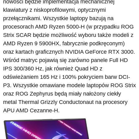
nowości będzie implementacja mechanicznej
klawiatury z niskoprofilowymi, optycznymi
przełącznikami. Wszystkie laptopy bazują na
procesorach AMD Ryzen 5000-H (w przypadku ROG
Strix SCAR będzie możliwość wyboru także modeli z
AMD Ryzen 9 5900HX, fabrycznie podkręconym)
oraz kartach graficznych NVIDIA GeForce RTX 3000.
Wśród matryc pojawią się zarówno panele Full HD
IPS 300/360 Hz, jak również Quad HD z
odświeżaniem 165 Hz i 100% pokryciem barw DCI-
P3. Wszystkie omawiane modele laptopów ROG Strix
oraz ROG Zephyrus będą miały nałożony ciekły
metal Thermal Grizzly Conductonaut na procesory
APU AMD Cezanne-H.