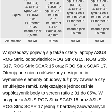
typu C Gen.2
typu C Gen.2
(DP 1.4)
(DP 1.4)
(DP 1.4)
(DP 1.4)
3x USB 3.2
3x USB 3.2
3x USB 3.2
3x USB 3.2
typu A Gen.1
typu A Gen.1
typu A Gen.1
typu A Gen.1
Złącza
1x HDMI
1x HDMI
1x HDMI 2.0b
1x HDMI 2.0b
2.0b
2.0b
1x Ethernet RJ-
1x Ethernet RJ-
1x Ethernet
1x Ethernet
45
45
RJ-45
RJ-45
1x audio-jack
1x audio-jack
1x audio jack
1x audio jack
3,5 mm
3,5 mm
3,5 mm
3,5 mm
Akumulator
90 Wh
90 Wh
90 Wh
90 Wh
W sprzedaży pojawią się także cztery laptopy ASUS
ROG Strix, odpowiednio: ROG Strix G15, ROG Strix
G17, ROG Strix SCAR 15 oraz ROG Strix SCAR 17.
Oferują one nieco odświeżony design, m.in.
wymienne elementy obudowy tuż przy zawiasie czy
smuklejsze ramki, zwiększające jednocześnie
współczynnik body to screen ratio z 81 do 85%. W
przypadku ASUS ROG Strix SCAR 15 oraz ASUS
ROG Strix SCAR 17 jedną z bardziej zauważalnych