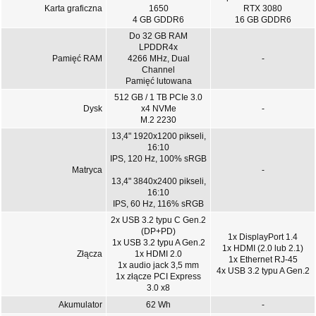
Karta graficzna
1650
RTX 3080
4 GB GDDR6
16 GB GDDR6
Do 32 GB RAM
LPDDR4x
Pamięć RAM
4266 MHz, Dual
-
Channel
Pamięć lutowana
512 GB / 1 TB PCIe 3.0
Dysk
x4 NVMe
-
M.2 2230
13,4" 1920x1200 pikseli,
16:10
IPS, 120 Hz, 100% sRGB
Matryca
-
13,4" 3840x2400 pikseli,
16:10
IPS, 60 Hz, 116% sRGB
2x USB 3.2 typu C Gen.2
(DP+PD)
1x DisplayPort 1.4
1x USB 3.2 typu A Gen.2
1x HDMI (2.0 lub 2.1)
Złącza
1x HDMI 2.0
1x Ethernet RJ-45
1x audio jack 3,5 mm
4x USB 3.2 typu A Gen.2
1x złącze PCI Express
3.0 x8
Akumulator
62 Wh
-