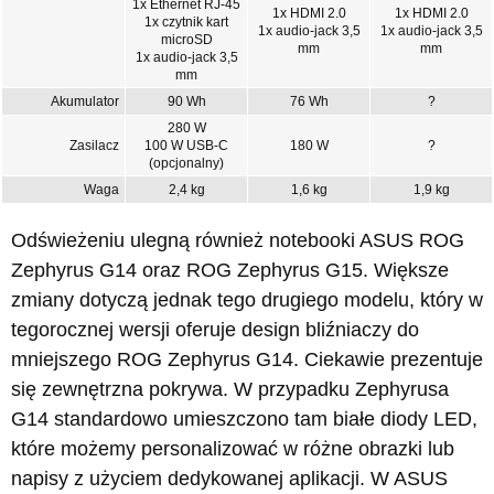
1x Ethernet RJ-45
1x HDMI 2.0
1x HDMI 2.0
1x czytnik kart
1x audio-jack 3,5
1x audio-jack 3,5
microSD
mm
mm
1x audio-jack 3,5
mm
Akumulator
90 Wh
76 Wh
?
280 W
Zasilacz
100 W USB-C
180 W
?
(opcjonalny)
Waga
2,4 kg
1,6 kg
1,9 kg
Odświeżeniu ulegną również notebooki ASUS ROG
Zephyrus G14 oraz ROG Zephyrus G15. Większe
zmiany dotyczą jednak tego drugiego modelu, który w
tegorocznej wersji oferuje design bliźniaczy do
mniejszego ROG Zephyrus G14. Ciekawie prezentuje
się zewnętrzna pokrywa. W przypadku Zephyrusa
G14 standardowo umieszczono tam białe diody LED,
które możemy personalizować w różne obrazki lub
napisy z użyciem dedykowanej aplikacji. W ASUS