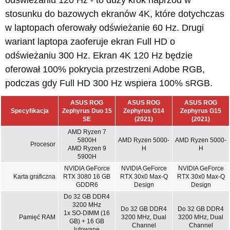
odświeżaniu 120 Hz - to duży krok naprzód w
stosunku do bazowych ekranów 4K, które dotychczas
w laptopach oferowały odświeżanie 60 Hz. Drugi
wariant laptopa zaoferuje ekran Full HD o
odświeżaniu 300 Hz. Ekran 4K 120 Hz będzie
oferował 100% pokrycia przestrzeni Adobe RGB,
podczas gdy Full HD 300 Hz wspiera 100% sRGB.
ASUS ROG
ASUS ROG
ASUS ROG
Specyfikacja
Zephyrus Duo 15
Zephyrus G14
Zephyrus G15
SE
(2021)
(2021)
AMD Ryzen 7
5800H
AMD Ryzen 5000-
AMD Ryzen 5000-
Procesor
AMD Ryzen 9
H
H
5900H
NVIDIA GeForce
NVIDIA GeForce
NVIDIA GeForce
Karta graficzna
RTX 3080 16 GB
RTX 30x0 Max-Q
RTX 30x0 Max-Q
GDDR6
Design
Design
Do 32 GB DDR4
3200 MHz
Do 32 GB DDR4
Do 32 GB DDR4
1x SO-DIMM (16
Pamięć RAM
3200 MHz, Dual
3200 MHz, Dual
GB) + 16 GB
Channel
Channel
lutowane