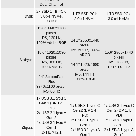
Dual Channel
2x SSD 1 TB PCIe
1 TB SSD PCIe
1 TB SSD PCIe
Dysk
3.0 x4 NVMe,
3.0 x4 NVMe
3.0 x4 NVMe
RAID 0
15,6" 3840x2160
pikseli
IPS, 120 Hz,
14,1" 2560x1440
100% Adobe RGB
pikseli
IPS, 60 Hz, 100%
15,6" 1920x1080
15,6" 2560x1440
sRGB
pikseli
pikseli
Matryca
IPS, 300 Hz,
IPS, 165 Hz,
14,1" 1920x1080
100% sRGB
100% DCI-P3
pikseli
IPS, 144 Hz,
14" ScreenPad
100% sRGB
Plus
3840x1100 pikseli
IPS, 60 Hz
1x USB 3.1 typu C
Gen.2 (DP 1.4,
1x USB 3.1 typu C
1x USB 3.1 typu C
PD)
Gen.2 (DP 1.4,
Gen.2 (DP 1.4,
2x USB 3.1 typu A
PD)
PD)
Gen.2
1x USB 3.1 typu C
1x USB 3.1 typu C
1x USB 3.1 typu A
Gen.1
Gen.1
Złącza
Gen.1
2x USB 3.1 typu A
2x USB 3.1 typu A
1x HDMI 2.1
Gen.1
Gen.1