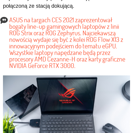
połączoną ze stacją dokującą.
ASUS na targach CES 2021 zaprezentował
bogaty line-up gamingowych laptopów z linii
ROG Strix oraz ROG Zephyrus. Najciekawszą
nowością wydaje się być z kolei ROG Flow X13 z
innowacyjnym podejściem do tematu eGPU.
Wszystkie laptopy napędzane będą przez
procesory AMD Cezanne-H oraz karty graficzne
NVIDIA GeForce RTX 3000.