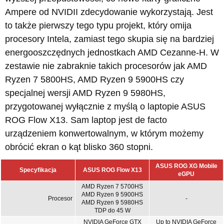
Ampere od NVIDII zdecydowanie wykorzystają. Jest
to także pierwszy tego typu projekt, który omija
procesory Intela, zamiast tego skupia się na bardziej
energooszczędnych jednostkach AMD Cezanne-H. W
zestawie nie zabraknie takich procesorów jak AMD
Ryzen 7 5800HS, AMD Ryzen 9 5900HS czy
specjalnej wersji AMD Ryzen 9 5980HS,
przygotowanej wyłącznie z myślą o laptopie ASUS
ROG Flow X13. Sam laptop jest de facto
urządzeniem konwertowalnym, w którym możemy
obrócić ekran o kąt blisko 360 stopni.
ASUS ROG XG Mobile
Specyfikacja
ASUS ROG Flow X13
eGPU
AMD Ryzen 7 5700HS
AMD Ryzen 9 5900HS
Procesor
-
AMD Ryzen 9 5980HS
TDP do 45 W
NVIDIA GeForce GTX
Up to NVIDIA GeForce