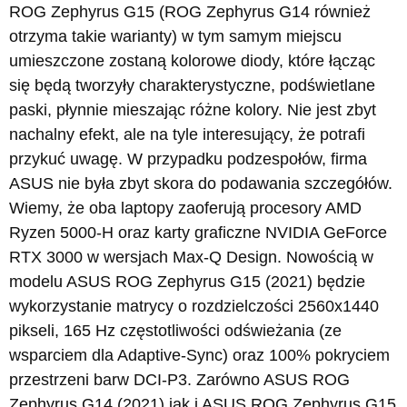
ROG Zephyrus G15 (ROG Zephyrus G14 również
otrzyma takie warianty) w tym samym miejscu
umieszczone zostaną kolorowe diody, które łącząc
się będą tworzyły charakterystyczne, podświetlane
paski, płynnie mieszając różne kolory. Nie jest zbyt
nachalny efekt, ale na tyle interesujący, że potrafi
przykuć uwagę. W przypadku podzespołów, firma
ASUS nie była zbyt skora do podawania szczegółów.
Wiemy, że oba laptopy zaoferują procesory AMD
Ryzen 5000-H oraz karty graficzne NVIDIA GeForce
RTX 3000 w wersjach Max-Q Design. Nowością w
modelu ASUS ROG Zephyrus G15 (2021) będzie
wykorzystanie matrycy o rozdzielczości 2560x1440
pikseli, 165 Hz częstotliwości odświeżania (ze
wsparciem dla Adaptive-Sync) oraz 100% pokryciem
przestrzeni barw DCI-P3. Zarówno ASUS ROG
Zephyrus G14 (2021) jak i ASUS ROG Zephyrus G15