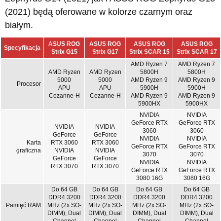
(2021) będą oferowane w kolorze czarnym oraz
białym.
ASUS ROG
ASUS ROG
ASUS ROG
ASUS ROG
Specyfikacja
Strix G15
Strix G17
Strix SCAR 15
Strix SCAR 17
AMD Ryzen 7
AMD Ryzen 7
AMD Ryzen
AMD Ryzen
5800H
5800H
5000
5000
AMD Ryzen 9
AMD Ryzen 9
Procesor
APU
APU
5900H
5900H
Cezanne-H
Cezanne-H
AMD Ryzen 9
AMD Ryzen 9
5900HX
5900HX
NVIDIA
NVIDIA
GeForce RTX
GeForce RTX
NVIDIA
NVIDIA
3060
3060
GeForce
GeForce
NVIDIA
NVIDIA
Karta
RTX 3060
RTX 3060
GeForce RTX
GeForce RTX
graficzna
NVIDIA
NVIDIA
3070
3070
GeForce
GeForce
NVIDIA
NVIDIA
RTX 3070
RTX 3070
GeForce RTX
GeForce RTX
3080 16G
3080 16G
Do 64 GB
Do 64 GB
Do 64 GB
Do 64 GB
DDR4 3200
DDR4 3200
DDR4 3200
DDR4 3200
Pamięć RAM
MHz (2x SO-
MHz (2x SO-
MHz (2x SO-
MHz (2x SO-
DIMM), Dual
DIMM), Dual
DIMM), Dual
DIMM), Dual