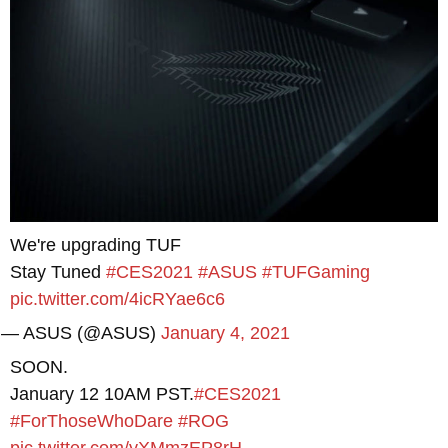
We're upgrading TUF
Stay Tuned
#CES2021
#ASUS
#TUFGaming
pic.twitter.com/4icRYae6c6
— ASUS (@ASUS)
January 4, 2021
SOON.
January 12 10AM PST.
#CES2021
#ForThoseWhoDare
#ROG
pic.twitter.com/yXMmzEP8rH