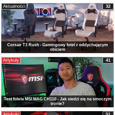
Aktualności
32
Corsair T3 Rush - Gamingowy fotel z oddychającym
obiciem
Artykuły
41
Test fotela MSI MAG CH110 - Jak siedzi się na smoczym
tronie?
Artykuły
51