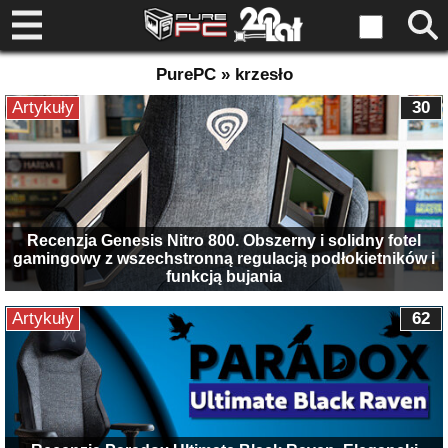
PurePC » krzesło
Artykuły
30
Recenzja Genesis Nitro 800. Obszerny i solidny fotel
gamingowy z wszechstronną regulacją podłokietników i
funkcją bujania
Artykuły
62