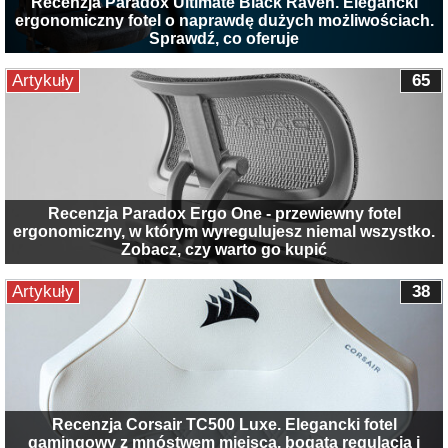
Recenzja Paradox Ultimate Black Raven. Elegancki
ergonomiczny fotel o naprawdę dużych możliwościach.
Sprawdź, co oferuje
Artykuły
65
Recenzja Paradox Ergo One - przewiewny fotel
ergonomiczny, w którym wyregulujesz niemal wszystko.
Zobacz, czy warto go kupić
Artykuły
38
Recenzja Corsair TC500 Luxe. Elegancki fotel
gamingowy z mnóstwem miejsca, bogatą regulacją i