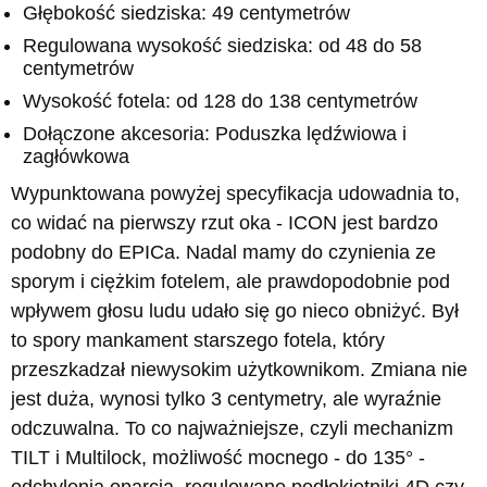
Głębokość siedziska: 49 centymetrów
Regulowana wysokość siedziska: od 48 do 58
centymetrów
Wysokość fotela: od 128 do 138 centymetrów
Dołączone akcesoria: Poduszka lędźwiowa i
zagłówkowa
Wypunktowana powyżej specyfikacja udowadnia to,
co widać na pierwszy rzut oka - ICON jest bardzo
podobny do EPICa. Nadal mamy do czynienia ze
sporym i ciężkim fotelem, ale prawdopodobnie pod
wpływem głosu ludu udało się go nieco obniżyć. Był
to spory mankament starszego fotela, który
przeszkadzał niewysokim użytkownikom. Zmiana nie
jest duża, wynosi tylko 3 centymetry, ale wyraźnie
odczuwalna. To co najważniejsze, czyli mechanizm
TILT i Multilock, możliwość mocnego - do 135° -
odchylenia oparcia, regulowane podłokietniki 4D czy