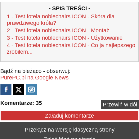
- SPIS TREŚCI -
1 - Test fotela noblechairs ICON - Skóra dla
prawdziwego króla?
2 - Test fotela noblechairs ICON - Montaż
3 - Test fotela noblechairs ICON - Użytkowanie
4 - Test fotela noblechairs ICON - Co ja najlepszego
zrobiłem...
Bądź na bieżąco - obserwuj:
PurePC.pl na Google News
Komentarze: 35
Przewiń w dół
Załaduj komentarze
Przełącz na wersję klasyczną strony