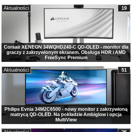
Aktualności
19
Corsair XENEON 34WQHD240-C QD-OLED - monitor dla
graczy z zakrzywionym ekranem. Obsługa HDR i AMD
FreeSync Premium
Aktualności
51
Philips Evnia 34M2C6500 - nowy monitor z zakrzywioną
matrycą QD-OLED. Na pokładzie Ambiglow i opcja
MultiView