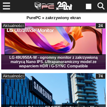
PurePC » zakrzywiony ekran
Aktualności
24
LG 49U950A-W - ogromny monitor z zakrzywioną
matrycą Nano IPS. Ultrapanoramiczny model ze
wsparciem HDR i G-SYNC Compatible
Aktualności
74