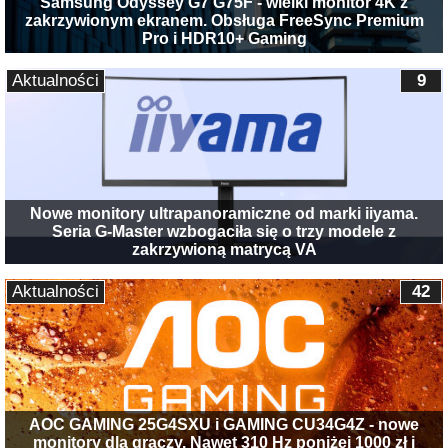
Samsung Odyssey G7 G75F - wielki monitor 4K z
zakrzywionym ekranem. Obsługa FreeSync Premium
Pro i HDR10+ Gaming
Aktualności
9
Nowe monitory ultrapanoramiczne od marki iiyama.
Seria G-Master wzbogaciła się o trzy modele z
zakrzywioną matrycą VA
Aktualności
42
AOC GAMING 25G4SXU i GAMING CU34G4Z - nowe
monitory dla graczy. Nawet 310 Hz poniżej 1000 zł i