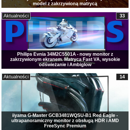
model z zakrzywioną matrycą
Aktualności
33
Philips Evnia 34M2C5501A - nowy monitor z
zakrzywionym ekranem. Matryca Fast VA, wysokie
odświeżanie i Ambiglow
Aktualności
14
iiyama G-Master GCB3481WQSU-B1 Red Eagle -
ultrapanoramiczny monitor z obsługą HDR i AMD
FreeSync Premium