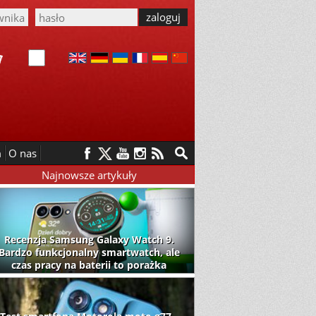
m
O nas
Najnowsze artykuły
Recenzja Samsung Galaxy Watch 9.
Bardzo funkcjonalny smartwatch, ale
czas pracy na baterii to porażka