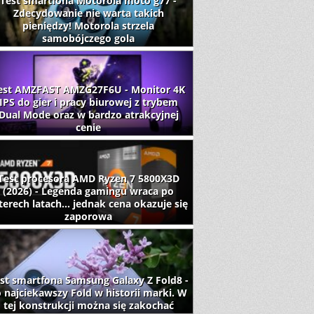
Test smartfona Motorola moto g77 -
Zdecydowanie nie warta takich
pieniędzy! Motorola strzela
samobójczego gola
est AMZFAST AMZG27F6U - Monitor 4K
IPS do gier i pracy biurowej z trybem
Dual Mode oraz w bardzo atrakcyjnej
cenie
Test procesora AMD Ryzen 7 5800X3D
(2026) - Legenda gamingu wraca po
terech latach... jednak cena okazuje się
zaporowa
st smartfona Samsung Galaxy Z Fold8 -
 najciekawszy Fold w historii marki. W
tej konstrukcji można się zakochać