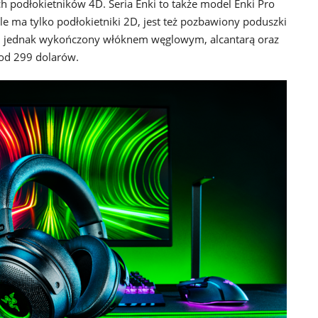
podłokietników 4D. Seria Enki to także model Enki Pro
 ale ma tylko podłokietniki 2D, jest też pozbawiony poduszki
zy, jednak wykończony włóknem węglowym, alcantarą oraz
ę od 299 dolarów.