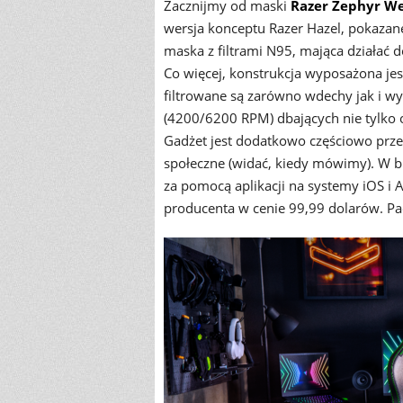
Zacznijmy od maski
Razer Zephyr Wea
wersja konceptu Razer Hazel, pokazane
maska z filtrami N95, mająca działać d
Co więcej, konstrukcja wyposażona je
filtrowane są zarówno wdechy jak i 
(4200/6200 RPM) dbających nie tylko o
Gadżet jest dodatkowo częściowo prz
społeczne (widać, kiedy mówimy). W b
za pomocą aplikacji na systemy iOS i 
producenta w cenie 99,99 dolarów. Pac