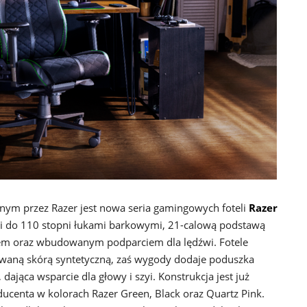
ym przez Razer jest nowa seria gamingowych foteli
Razer
mi do 110 stopni łukami barkowymi, 21-calową podstawą
em oraz wbudowanym podparciem dla lędźwi. Fotele
owaną skórą syntetyczną, zaś wygody dodaje poduszka
dająca wsparcie dla głowy i szyi. Konstrukcja jest już
ucenta w kolorach Razer Green, Black oraz Quartz Pink.