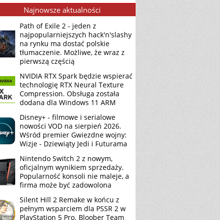
Najnowsze aktualności
Path of Exile 2 - jeden z
najpopularniejszych hack'n'slashy
na rynku ma dostać polskie
tłumaczenie. Możliwe, że wraz z
pierwszą częścią
NVIDIA RTX Spark będzie wspierać
technologię RTX Neural Texture
Compression. Obsługa została
dodana dla Windows 11 ARM
Disney+ - filmowe i serialowe
nowości VOD na sierpień 2026.
Wśród premier Gwiezdne wojny:
Wizje - Dziewiąty Jedi i Futurama
Nintendo Switch 2 z nowym,
oficjalnym wynikiem sprzedaży.
Popularność konsoli nie maleje, a
firma może być zadowolona
Silent Hill 2 Remake w końcu z
pełnym wsparciem dla PSSR 2 w
PlayStation 5 Pro. Bloober Team