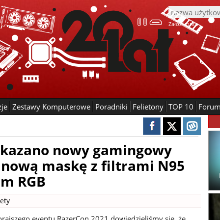
Załóż konto
zje
Zestawy Komputerowe
Poradniki
Felietony
TOP 10
Foru
pokazano nowy gamingowy
.. nową maskę z filtrami N95
em RGB
ety
rajszego eventu RazerCon 2021 dowiedzieliśmy się, że