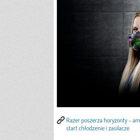
Razer poszerza horyzonty – a
start chłodzenie i zasilacze