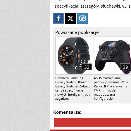
specyfikacja
,
szczegóły
,
słuchawki
,
v3
,
z
Powiązane publikacje
33
39
Premiera Samsung
ASUS rozwija linię
Galaxy Watch Ultra2 i
padów premium. ROG
Galaxy Watch9. Zobacz
Raikiri II Pro stawia na
ceny i specyfikacje
TMR, tri-mode i
nowych inteligentnych
rozbudowaną
zegarków
konfigurację
Komentarze: