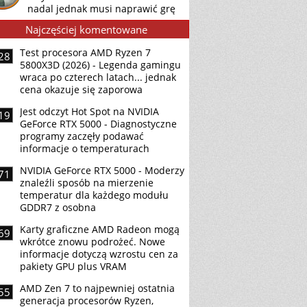
nadal jednak musi naprawić grę
Najczęściej komentowane
Test procesora AMD Ryzen 7
28
5800X3D (2026) - Legenda gamingu
wraca po czterech latach... jednak
cena okazuje się zaporowa
Jest odczyt Hot Spot na NVIDIA
19
GeForce RTX 5000 - Diagnostyczne
programy zaczęły podawać
informacje o temperaturach
NVIDIA GeForce RTX 5000 - Moderzy
71
znaleźli sposób na mierzenie
temperatur dla każdego modułu
GDDR7 z osobna
Karty graficzne AMD Radeon mogą
69
wkrótce znowu podrożeć. Nowe
informacje dotyczą wzrostu cen za
pakiety GPU plus VRAM
AMD Zen 7 to najpewniej ostatnia
55
generacja procesorów Ryzen,