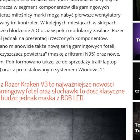
kracza w segment komponentów dla gamingowych
 teraz miłośnicy marki mogą nabyć pierwsze wentylatory
any im kontroler. W kolejnych miesiącach w sklepach
kże chłodzenie AiO oraz w pełni modularny zasilacz. Razer
ał jednak na prezentacji rzeczonych komponentów.
T
no mianowicie także nową serię gamingowych foteli,
czyszczacz powietrza" (maskę z filtrami N95) oraz nowe,
n. Poinformowano także, że do sprzedaży trafił laptop
) oraz z preinstalowanym systemem Windows 11.
az Razer Kraken V3 to najważniejsze nowości
mingowy fotel oraz słuchawki to dość klasyczne
cz
e budzić jednak maska z RGB LED.
Te
To