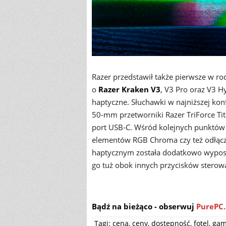
Razer przedstawił także pierwsze w r
o
Razer Kraken V3
, V3 Pro oraz V3 
haptyczne. Słuchawki w najniższej kon
50-mm przetworniki Razer TriForce Tit
port USB-C. Wśród kolejnych punktów 
elementów RGB Chroma czy też odłącz
haptycznym została dodatkowo wypos
go tuż obok innych przycisków sterowa
Bądź na bieżąco - obserwuj
PurePC.
Tagi:
cena
,
ceny
,
dostępność
,
fotel
,
gam