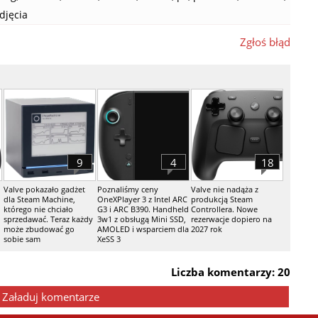
djęcia
Zgłoś błąd
9
4
18
Valve pokazało gadżet
Poznaliśmy ceny
Valve nie nadąża z
dla Steam Machine,
OneXPlayer 3 z Intel ARC
produkcją Steam
którego nie chciało
G3 i ARC B390. Handheld
Controllera. Nowe
sprzedawać. Teraz każdy
3w1 z obsługą Mini SSD,
rezerwacje dopiero na
może zbudować go
AMOLED i wsparciem dla
2027 rok
sobie sam
XeSS 3
Liczba komentarzy: 20
Załaduj komentarze