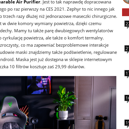
rable Air Purifier
. Jest to tak naprawdę dopracowana
go po raz pierwszy na CES 2021. Zephyr to nic innego jak
o trzech razy dłużej niż jednorazowe maseczki chirurgiczne.
st w dwie komory wymiany powietrza, dzięki czemu
2
wydechy. Mamy tu także parę dwubiegowych wentylatorów
 cyrkulację powietrza, ale także o komfort termalny.
ezroczysty, co ma zapewniać bezproblemowe interakcje
2
udowie maski znajdziemy także podświetlenie, regulowane
Android. Maska jest już dostępna w sklepie internetowym
zka 10 filtrów kosztuje zaś 29,99 dolarów.
1
1
1