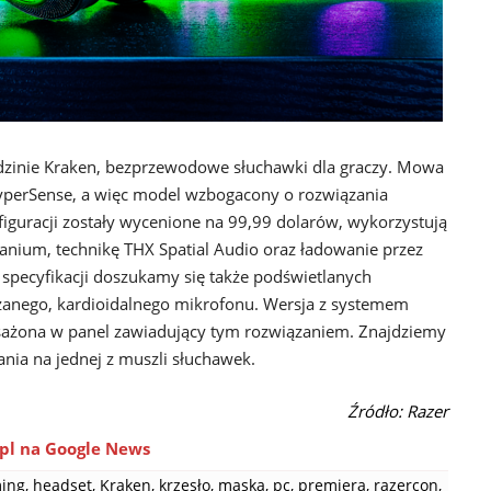
odzinie Kraken, bezprzewodowe słuchawki dla graczy. Mowa
HyperSense, a więc model wzbogacony o rozwiązania
figuracji zostały wycenione na 99,99 dolarów, wykorzystują
anium, technikę THX Spatial Audio oraz ładowanie przez
specyfikacji doszukamy się także podświetlanych
anego, kardioidalnego mikrofonu. Wersja z systemem
ażona w panel zawiadujący tym rozwiązaniem. Znajdziemy
nia na jednej z muszli słuchawek.
Źródło: Razer
pl na Google News
ing
,
headset
,
Kraken
,
krzesło
,
maska
,
pc
,
premiera
,
razercon
,