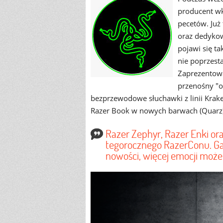
producent w
pecetów. Już
oraz dedykow
pojawi się ta
nie poprzest
Zaprezentowa
przenośny "o
bezprzewodowe słuchawki z linii Krake
Razer Book w nowych barwach (Quarz
Razer Zephyr, Razer Enki or
tegorocznego RazerConu. Ga
nowości, więcej emocji moż