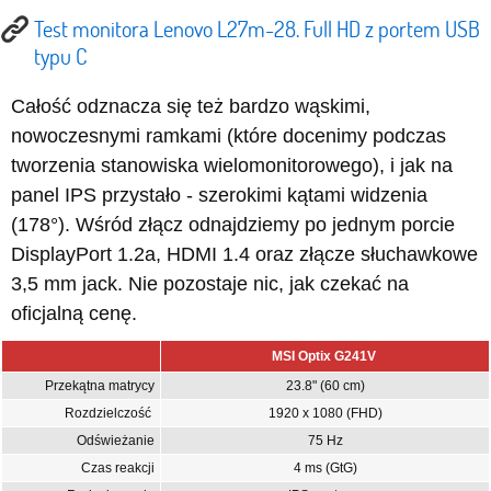
Test monitora Lenovo L27m-28. Full HD z portem USB
typu C
Całość odznacza się też bardzo wąskimi,
nowoczesnymi ramkami (które docenimy podczas
tworzenia stanowiska wielomonitorowego), i jak na
panel IPS przystało - szerokimi kątami widzenia
(178°). Wśród złącz odnajdziemy po jednym porcie
DisplayPort 1.2a, HDMI 1.4 oraz złącze słuchawkowe
3,5 mm jack. Nie pozostaje nic, jak czekać na
oficjalną cenę.
MSI Optix G241V
Przekątna matrycy
23.8" (60 cm)
Rozdzielczość
1920 x 1080 (FHD)
Odświeżanie
75 Hz
Czas reakcji
4 ms (GtG)