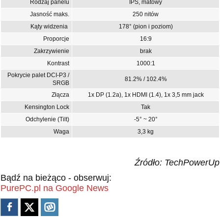
Rodzaj panelu
IPS, matowy
Jasność maks.
250 nitów
Kąty widzenia
178° (pion i poziom)
Proporcje
16:9
Zakrzywienie
brak
Kontrast
1000:1
Pokrycie palet DCI-P3 /
81.2% / 102.4%
SRGB
Złącza
1x DP (1.2a), 1x HDMI (1.4), 1x 3,5 mm jack
Kensington Lock
Tak
Odchylenie (Tilt)
-5° ~ 20°
Waga
3,3 kg
Źródło: TechPowerUp
Bądź na bieżąco - obserwuj:
PurePC.pl na Google News