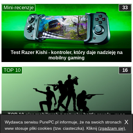
Mini-recenzje
33
Test Razer Kishi - kontroler, który daje nadzieję na
mobilny gaming
TOP 10
16
TOP 10 gier mobilnych z gatunku battle royale - w co
warto zagrać?
X
Wydawca serwisu PurePC.pl informuje, że na swoich stronach
www stosuje pliki cookies (tzw. ciasteczka). Kliknij
(zgadzam się)
,