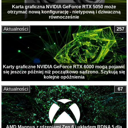
Karta graficzna NVIDIA GeForce RTX 5050 może
otrzymać nową konfigurację - nietypową i dziwaczną
równocześnie
Aktualności
257
Karty graficzne NVIDIA GeForce RTX 6000 mogą pojawić
się jeszcze później niż początkowo sądzono. Szykują się
kolejne opóźnienia
Aktualności
67
AMD Magnus z rdzeniami Zen 6 i układem RDNA 5 dla