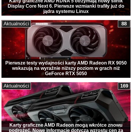
Karty graficzne AMD RDNA 5 otrzymają nowy silnik
Display Core Next 6. Pierwsze wzmianki trafiły już do
jądra systemu Linux
Aktualności
88
Pierwsze testy wydajności karty AMD Radeon RX 9050
wskazują na wyraźnie niższy poziom w grach niż
GeForce RTX 5050
Aktualności
169
Karty graficzne AMD Radeon mogą wkrótce znowu
podrożeć. Nowe informacje dotyczą wzrostu cen za