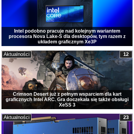
Intel podobno pracuje nad kolejnym wariantem
procesora Nova Lake-S dla desktopów, tym razem z
układem graficznym Xe3P
Aktualności
12
Crimson Desert już z pełnym wsparciem dla kart
graficznych Intel ARC. Gra doczekała się także obsługi
XeSS 3
Aktualności
23