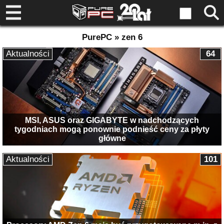
PurePC » zen 6
Aktualności
64
MSI, ASUS oraz GIGABYTE w nadchodzących
tygodniach mogą ponownie podnieść ceny za płyty
główne
Aktualności
101