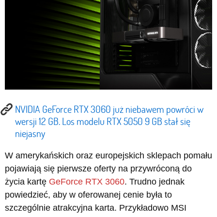
NVIDIA GeForce RTX 3060 już niebawem powróci w
wersji 12 GB. Los modelu RTX 5050 9 GB stał się
niejasny
W amerykańskich oraz europejskich sklepach pomału
pojawiają się pierwsze oferty na przywróconą do
życia kartę
GeForce RTX 3060
. Trudno jednak
powiedzieć, aby w oferowanej cenie była to
szczególnie atrakcyjna karta. Przykładowo MSI