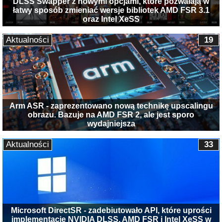
DLSS Swapper z nowymi opcjami, które pozwalają w
łatwy sposób zmieniać wersje bibliotek AMD FSR 3.1
oraz Intel XeSS
Aktualności
19
Arm ASR - zaprezentowano nową technikę upscalingu
obrazu. Bazuje na AMD FSR 2, ale jest sporo
wydajniejsza
Aktualności
33
Microsoft DirectSR - zadebiutowało API, które uprości
implementację NVIDIA DLSS, AMD FSR i Intel XeSS w