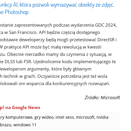
kcji AI, która pozwoli wymazywać obiekty ze zdjęć.
be Photoshop
zostanie zaprezentowanych podczas wydarzenia GDC 2024,
a w San Francisco. API będzie częścią dostępnego
 podstawie deweloperzy będą mogli przetestować DirectSR i
 W praktyce API może być małą rewolucją w kwestii
azu. Obecnie nierzadko mamy do czynienia z sytuacją, w
nie DLSS lub FSR. Ujednolicenie kodu implementującego te
ze deweloperom argumenty, które były głównym
 technik w grach. Oczywiście potrzebna jest też wola
blokowali oni wsparcia dla konkurencyjnych rozwiązań.
Źródło: Microsoft
pl na Google News
gry komputerowe
,
gry wideo
,
intel xess
,
microsoft
,
nvidia
obrazu
,
windows 11