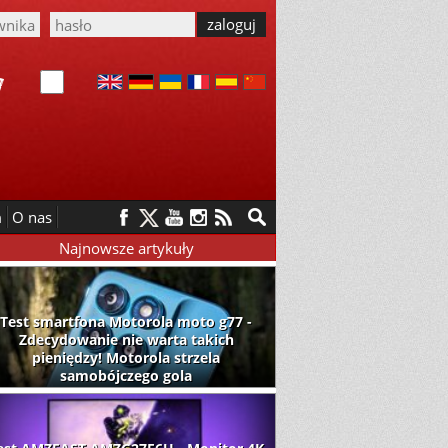
m
O nas
Najnowsze artykuły
Test smartfona Motorola moto g77 -
Zdecydowanie nie warta takich
pieniędzy! Motorola strzela
samobójczego gola