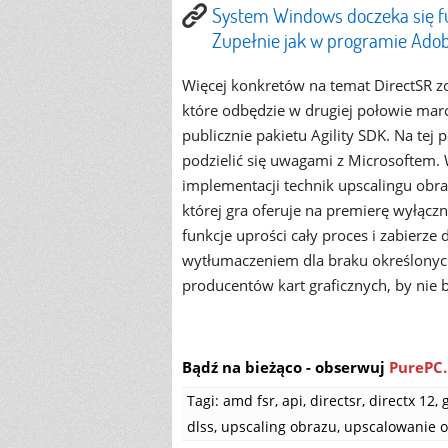
System Windows doczeka się fun
Zupełnie jak w programie Ado
Więcej konkretów na temat DirectSR 
które odbędzie w drugiej połowie marc
publicznie pakietu Agility SDK. Na tej
podzielić się uwagami z Microsoftem.
implementacji technik upscalingu obr
której gra oferuje na premierę wyłącz
funkcje uprości cały proces i zabier
wytłumaczeniem dla braku określonych
producentów kart graficznych, by nie 
Bądź na bieżąco - obserwuj
PurePC.
Tagi:
amd fsr
,
api
,
directsr
,
directx 12
,
dlss
,
upscaling obrazu
,
upscalowanie 