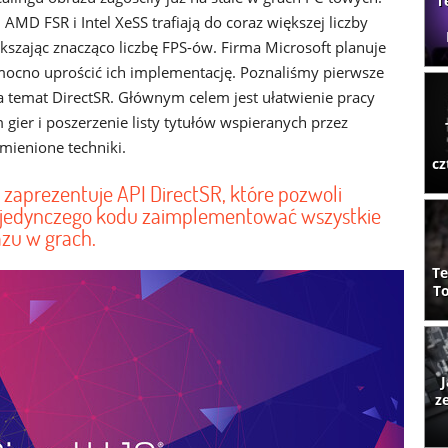
T
AMD FSR i Intel XeSS trafiają do coraz większej liczby
ększając znacząco liczbę FPS-ów. Firma Microsoft planuje
mocno uprościć ich implementację. Poznaliśmy pierwsze
a temat DirectSR. Głównym celem jest ułatwienie pracy
gier i poszerzenie listy tytułów wspieranych przez
mienione techniki.
cz
zaprezentuje API DirectSR, które pozwoli
jedynczego kodu zaimplementować wszystkie
azu w grach.
Te
To
J
z