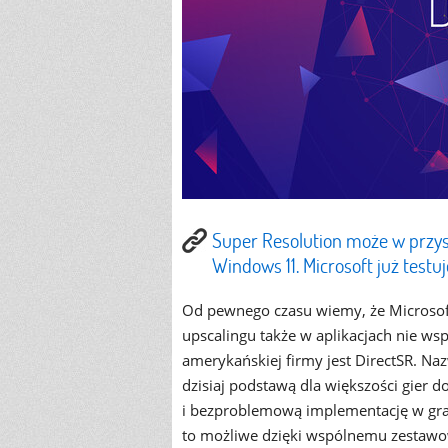
Super Resolution może w przysz
Windows 11. Microsoft już testuj
Od pewnego czasu wiemy, że Microsof
upscalingu także w aplikacjach nie ws
amerykańskiej firmy jest DirectSR. Na
dzisiaj podstawą dla większości gier 
i bezproblemową implementację w grac
to możliwe dzięki wspólnemu zestawo