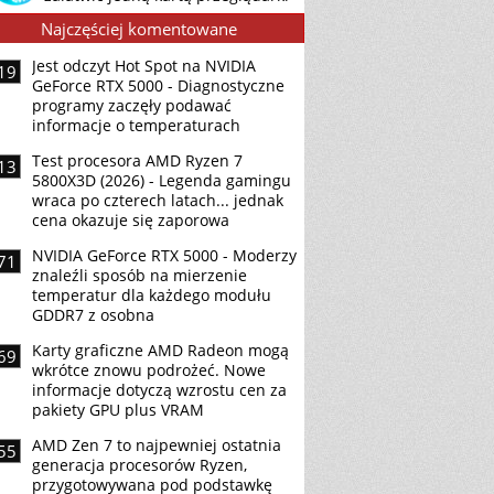
Najczęściej komentowane
Jest odczyt Hot Spot na NVIDIA
19
GeForce RTX 5000 - Diagnostyczne
programy zaczęły podawać
informacje o temperaturach
Test procesora AMD Ryzen 7
13
5800X3D (2026) - Legenda gamingu
wraca po czterech latach... jednak
cena okazuje się zaporowa
NVIDIA GeForce RTX 5000 - Moderzy
71
znaleźli sposób na mierzenie
temperatur dla każdego modułu
GDDR7 z osobna
Karty graficzne AMD Radeon mogą
69
wkrótce znowu podrożeć. Nowe
informacje dotyczą wzrostu cen za
pakiety GPU plus VRAM
AMD Zen 7 to najpewniej ostatnia
55
generacja procesorów Ryzen,
przygotowywana pod podstawkę