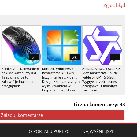
Zgłoś błąd
21
26
11
Koniec z instalowaniem
Koncept Windows 7
Alibaba stawia Qwen3.8-
apki do każdej myszki.
Remastered AR 4789
Max naprzeciw Claude
Ta strona chce to
łączy interfejs z Fluent
Fable 5 i GPT-5.6 Sol.
załatwić jedną kartą
Design z semantycznym
Wygrywa część testów,
przeglądarki
wyszukiwaniem w
przegrywa Humanity's
Eksploratorze plików
Last Exam
Liczba komentarzy: 33
Załaduj komentarze
O PORTALU PUREPC
NAJWAŻNIEJSZE