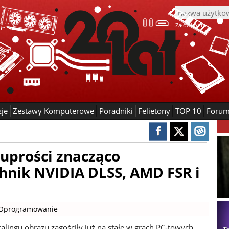
Załóż konto
zje
Zestawy Komputerowe
Poradniki
Felietony
TOP 10
Foru
 uprości znacząco
hnik NVIDIA DLSS, AMD FSR i
Oprogramowanie
alingu obrazu zagościły już na stałe w grach PC-towych.