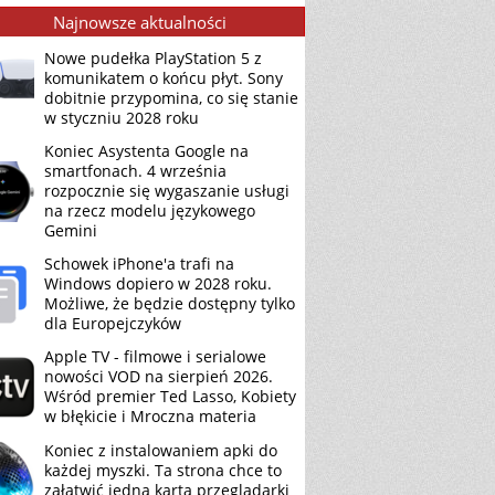
Najnowsze aktualności
Nowe pudełka PlayStation 5 z
komunikatem o końcu płyt. Sony
dobitnie przypomina, co się stanie
w styczniu 2028 roku
Koniec Asystenta Google na
smartfonach. 4 września
rozpocznie się wygaszanie usługi
na rzecz modelu językowego
Gemini
Schowek iPhone'a trafi na
Windows dopiero w 2028 roku.
Możliwe, że będzie dostępny tylko
dla Europejczyków
Apple TV - filmowe i serialowe
nowości VOD na sierpień 2026.
Wśród premier Ted Lasso, Kobiety
w błękicie i Mroczna materia
Koniec z instalowaniem apki do
każdej myszki. Ta strona chce to
załatwić jedną kartą przeglądarki