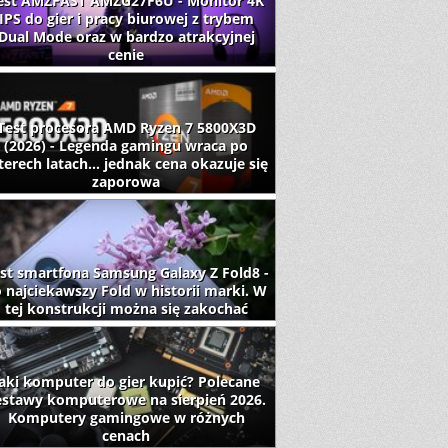
est AMZFAST AMZG27F6U - Monitor 4K
IPS do gier i pracy biurowej z trybem
Dual Mode oraz w bardzo atrakcyjnej
cenie
Test procesora AMD Ryzen 7 5800X3D
(2026) - Legenda gamingu wraca po
terech latach... jednak cena okazuje się
zaporowa
st smartfona Samsung Galaxy Z Fold8 -
 najciekawszy Fold w historii marki. W
tej konstrukcji można się zakochać
aki komputer do gier kupić? Polecane
estawy komputerowe na sierpień 2026.
Komputery gamingowe w różnych
cenach