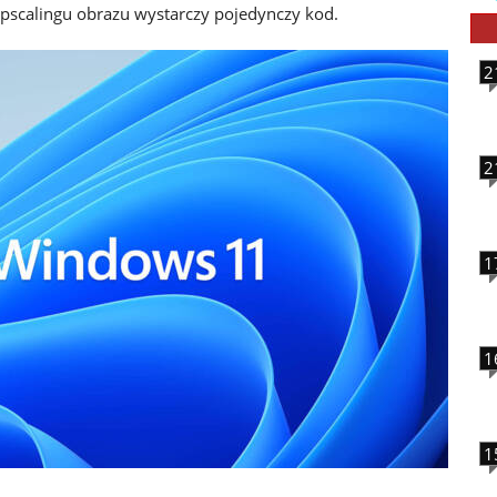
pscalingu obrazu wystarczy pojedynczy kod.
2
2
1
1
1