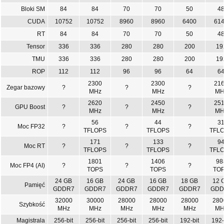
Bloki SM
84
84
70
70
50
4
CUDA
10752
10752
8960
8960
6400
61
RT
84
84
70
70
50
4
Tensor
336
336
280
280
200
19
TMU
336
336
280
280
200
19
ROP
112
112
96
96
64
6
2300
2300
21
Zegar bazowy
?
?
?
MHz
MHz
MH
2620
2450
25
GPU Boost
?
?
?
MHz
MHz
MH
56
44
3
Moc FP32
?
?
?
TFLOPS
TFLOPS
TFL
171
133
9
Moc RT
?
?
?
TFLOPS
TFLOPS
TFL
1801
1406
98
Moc FP4 (AI)
?
?
?
TOPS
TOPS
TO
24 GB
16 GB
24 GB
16 GB
18 GB
12 
Pamięć
GDDR7
GDDR7
GDDR7
GDDR7
GDDR7
GDD
32000
30000
28000
28000
28000
280
Szybkość
MHz
MHz
MHz
MHz
MHz
MH
Magistrala
256-bit
256-bit
256-bit
256-bit
192-bit
192-