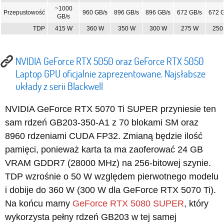
~1000
Przepustowość
960 GB/s
896 GB/s
896 GB/s
672 GB/s
672 
GB/s
TDP
415 W
360 W
350 W
300 W
275 W
250
NVIDIA GeForce RTX 5050 oraz GeForce RTX 5050
Laptop GPU oficjalnie zaprezentowane. Najsłabsze
układy z serii Blackwell
NVIDIA GeForce RTX 5070 Ti SUPER przyniesie ten
sam rdzeń GB203-350-A1 z 70 blokami SM oraz
8960 rdzeniami CUDA FP32. Zmianą będzie ilość
pamięci, ponieważ karta ta ma zaoferować 24 GB
VRAM GDDR7 (28000 MHz) na 256-bitowej szynie.
TDP wzrośnie o 50 W względem pierwotnego modelu
i dobije do 360 W (300 W dla GeForce RTX 5070 Ti).
Na końcu mamy
GeForce RTX 5080 SUPER
, który
wykorzysta pełny rdzeń GB203 w tej samej