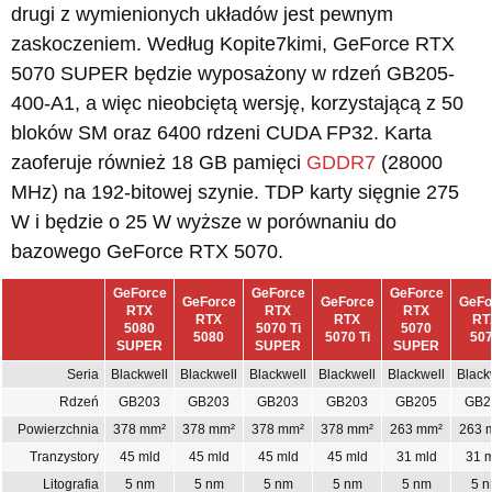
drugi z wymienionych układów jest pewnym
zaskoczeniem. Według Kopite7kimi, GeForce RTX
5070 SUPER będzie wyposażony w rdzeń GB205-
400-A1, a więc nieobciętą wersję, korzystającą z 50
bloków SM oraz 6400 rdzeni CUDA FP32. Karta
zaoferuje również 18 GB pamięci
GDDR7
(28000
MHz) na 192-bitowej szynie. TDP karty sięgnie 275
W i będzie o 25 W wyższe w porównaniu do
bazowego GeForce RTX 5070.
GeForce
GeForce
GeForce
GeForce
GeForce
GeFo
RTX
RTX
RTX
RTX
RTX
RT
5080
5070 Ti
5070
5080
5070 Ti
50
SUPER
SUPER
SUPER
Seria
Blackwell
Blackwell
Blackwell
Blackwell
Blackwell
Black
Rdzeń
GB203
GB203
GB203
GB203
GB205
GB2
Powierzchnia
378 mm²
378 mm²
378 mm²
378 mm²
263 mm²
263 
Tranzystory
45 mld
45 mld
45 mld
45 mld
31 mld
31 
Litografia
5 nm
5 nm
5 nm
5 nm
5 nm
5 