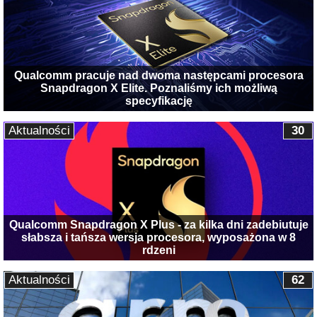
Qualcomm pracuje nad dwoma następcami procesora
Snapdragon X Elite. Poznaliśmy ich możliwą
specyfikację
Aktualności
30
Qualcomm Snapdragon X Plus - za kilka dni zadebiutuje
słabsza i tańsza wersja procesora, wyposażona w 8
rdzeni
Aktualności
62