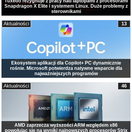
Tuxedo rezygnuje z pracy nad laptopami z procesorami
Snapdragon X Elite i systemem Linux. Duże problemy z
sterownikami
Aktualności
13
Ekosystem aplikacji dla Copilot+ PC dynamicznie
rośnie. Microsoft potwierdza natywne wsparcie dla
najważniejszych programów
Aktualności
46
AMD zaprzecza wyższości ARM względem x86
powołując się na wyniki najnowszych procesorów Strix