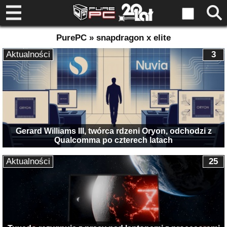
PurePC » snapdragon x elite
Aktualności
3
Gerard Williams III, twórca rdzeni Oryon, odchodzi z
Qualcomma po czterech latach
Aktualności
25