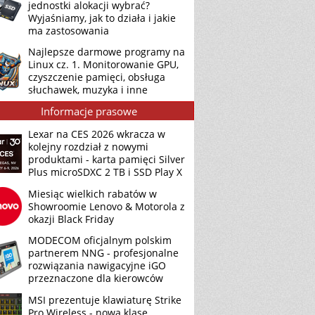
jednostki alokacji wybrać?
Wyjaśniamy, jak to działa i jakie
ma zastosowania
Najlepsze darmowe programy na
Linux cz. 1. Monitorowanie GPU,
czyszczenie pamięci, obsługa
słuchawek, muzyka i inne
Informacje prasowe
Lexar na CES 2026 wkracza w
kolejny rozdział z nowymi
produktami - karta pamięci Silver
Plus microSDXC 2 TB i SSD Play X
Miesiąc wielkich rabatów w
Showroomie Lenovo & Motorola z
okazji Black Friday
MODECOM oficjalnym polskim
partnerem NNG - profesjonalne
rozwiązania nawigacyjne iGO
przeznaczone dla kierowców
MSI prezentuje klawiaturę Strike
Pro Wireless - nową klasę