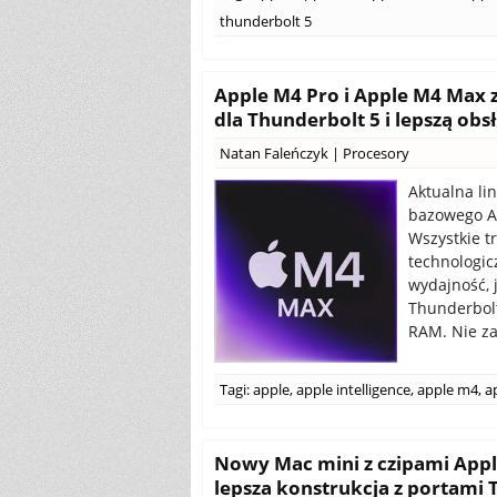
thunderbolt 5
Apple M4 Pro i Apple M4 Max 
dla Thunderbolt 5 i lepszą obs
Natan Faleńczyk
|
Procesory
Aktualna li
bazowego Ap
Wszystkie t
technologic
wydajność, 
Thunderbolt
RAM. Nie za
Tagi:
apple
,
apple intelligence
,
apple m4
,
a
Nowy Mac mini z czipami Apple
lepsza konstrukcja z portami