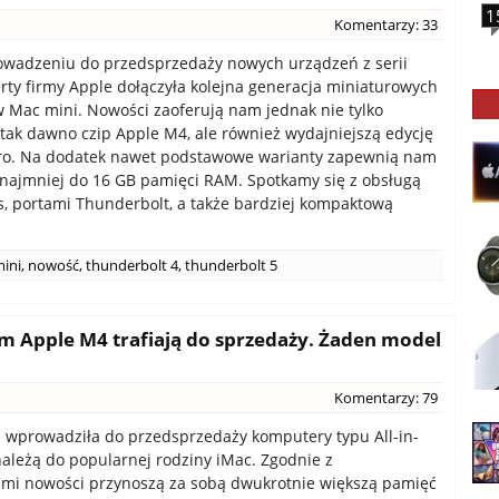
1
Komentarzy: 33
owadzeniu do przedsprzedaży nowych urządzeń z serii
erty firmy Apple dołączyła kolejna generacja miniaturowych
Mac mini. Nowości zaoferują nam jednak nie tylko
tak dawno czip Apple M4, ale również wydajniejszą edycję
ro. Na dodatek nawet podstawowe warianty zapewnią nam
najmniej do 16 GB pamięci RAM. Spotkamy się z obsługą
, portami Thunderbolt, a także bardziej kompaktową
.
ini
,
nowość
,
thunderbolt 4
,
thunderbolt 5
m Apple M4 trafiają do sprzedaży. Żaden model
Komentarzy: 79
 wprowadziła do przedsprzedaży komputery typu All-in-
należą do popularnej rodziny iMac. Zgodnie z
mi nowości przynoszą za sobą dwukrotnie większą pamięć