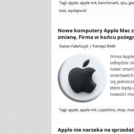
Tagi:
apple
,
apple m4
,
benchmark
,
cpu
,
ge
test
,
wydajność
Nowe komputery Apple Mac z 
zmianę. Firma w końcu pożegn
Natan Faleńczyk
|
Pamięci RAM
Firma Apple
odbędzie si
nowe smartf
smartwatche
się jednocz
które będą 
nowości mog
Tagi:
apple
,
apple m4
,
cupertino
,
imac
,
mac
Apple nie narzeka na sprzeda