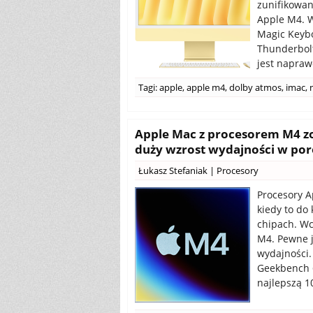
zunifikowan
Apple M4. 
Magic Keybo
Thunderbolt
jest napraw
Tagi:
apple
,
apple m4
,
dolby atmos
,
imac
,
Apple Mac z procesorem M4 z
duży wzrost wydajności w po
Łukasz Stefaniak
|
Procesory
Procesory A
kiedy to do 
chipach. Wc
M4. Pewne j
wydajności.
Geekbench 6
najlepszą 1