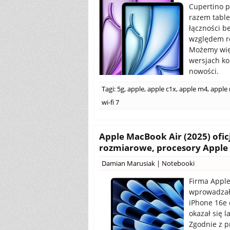
Cupertino p
razem table
łączności b
względem re
Możemy więc
wersjach ko
nowości.
Tagi:
5g
,
apple
,
apple c1x
,
apple m4
,
apple
wi-fi 7
Apple MacBook Air (2025) ofi
rozmiarowe, procesory Apple M
Damian Marusiak
|
Notebooki
Firma Apple
wprowadzała
iPhone 16e 
okazał się l
Zgodnie z p