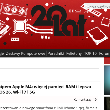
Załóż konto
zje
Zestawy Komputerowe
Poradniki
Felietony
TOP 10
Foru
chipem Apple M4: więcej pamięci RAM i lepsza
S 26, Wi-Fi 7 i 5G
Komentarzy: 19
ezentowania nowego smartfona z linii iPhone 17(e), firma z