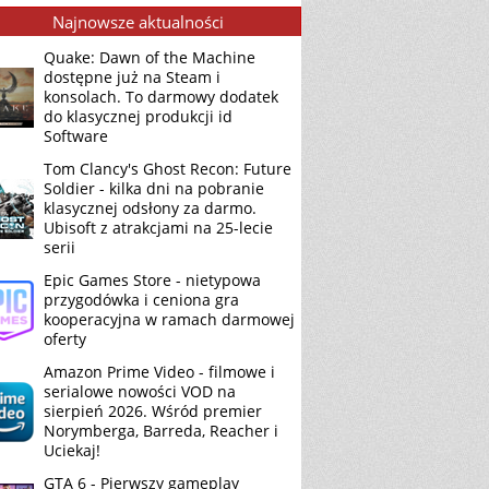
Najnowsze aktualności
Quake: Dawn of the Machine
dostępne już na Steam i
konsolach. To darmowy dodatek
do klasycznej produkcji id
Software
Tom Clancy's Ghost Recon: Future
Soldier - kilka dni na pobranie
klasycznej odsłony za darmo.
Ubisoft z atrakcjami na 25-lecie
serii
Epic Games Store - nietypowa
przygodówka i ceniona gra
kooperacyjna w ramach darmowej
oferty
Amazon Prime Video - filmowe i
serialowe nowości VOD na
sierpień 2026. Wśród premier
Norymberga, Barreda, Reacher i
Uciekaj!
GTA 6 - Pierwszy gameplay