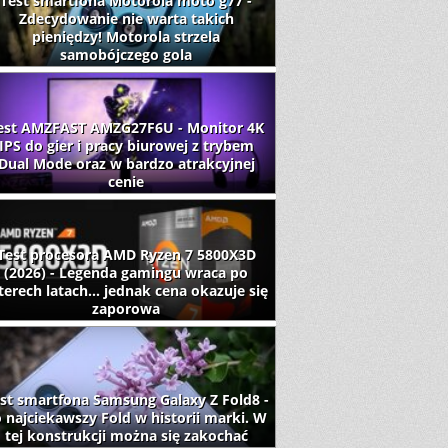
Test smartfona Motorola moto g77 -
Zdecydowanie nie warta takich
pieniędzy! Motorola strzela
samobójczego gola
est AMZFAST AMZG27F6U - Monitor 4K
IPS do gier i pracy biurowej z trybem
Dual Mode oraz w bardzo atrakcyjnej
cenie
Test procesora AMD Ryzen 7 5800X3D
(2026) - Legenda gamingu wraca po
terech latach... jednak cena okazuje się
zaporowa
st smartfona Samsung Galaxy Z Fold8 -
 najciekawszy Fold w historii marki. W
tej konstrukcji można się zakochać