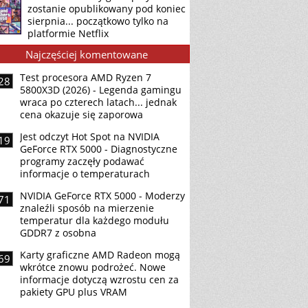
zostanie opublikowany pod koniec
sierpnia... początkowo tylko na
platformie Netflix
Najczęściej komentowane
Test procesora AMD Ryzen 7
28
5800X3D (2026) - Legenda gamingu
wraca po czterech latach... jednak
cena okazuje się zaporowa
Jest odczyt Hot Spot na NVIDIA
19
GeForce RTX 5000 - Diagnostyczne
programy zaczęły podawać
informacje o temperaturach
NVIDIA GeForce RTX 5000 - Moderzy
71
znaleźli sposób na mierzenie
temperatur dla każdego modułu
GDDR7 z osobna
Karty graficzne AMD Radeon mogą
69
wkrótce znowu podrożeć. Nowe
informacje dotyczą wzrostu cen za
pakiety GPU plus VRAM