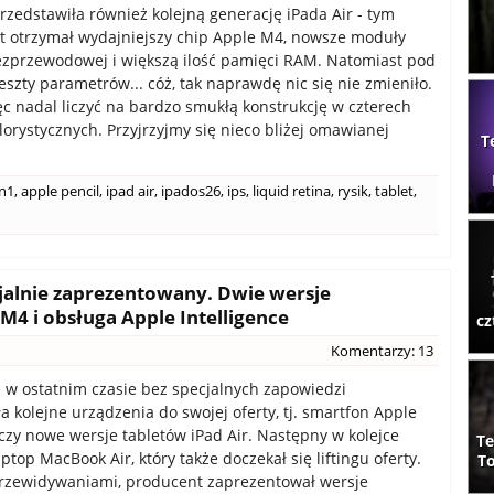
rzedstawiła również kolejną generację iPada Air - tym
t otrzymał wydajniejszy chip Apple M4, nowsze moduły
ezprzewodowej i większą ilość pamięci RAM. Natomiast pod
szty parametrów... cóż, tak naprawdę nic się nie zmieniło.
 nadal liczyć na bardzo smukłą konstrukcję w czterech
lorystycznych. Przyjrzyjmy się nieco bliżej omawianej
T
 n1
,
apple pencil
,
ipad air
,
ipados26
,
ips
,
liquid retina
,
rysik
,
tablet
,
cjalnie zaprezentowany. Dwie wersje
4 i obsługa Apple Intelligence
cz
Komentarzy: 13
 w ostatnim czasie bez specjalnych zapowiedzi
 kolejne urządzenia do swojej oferty, tj. smartfon Apple
czy nowe wersje tabletów iPad Air. Następny w kolejce
Te
aptop MacBook Air, który także doczekał się liftingu oferty.
To
rzewidywaniami, producent zaprezentował wersje