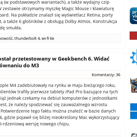
ą (w podstawowych wariantach), a także wydajny czip
W zestawie otrzymamy myszkę Magic Mouse i klawiaturę
ard. Na pokładzie znalazł się wyświetlacz Retina, porty
, a także 6 głośników z obsługą Dolby Atmos. Konstrukcja
dę smukła.
nowość
,
thunderbolt 4
,
wi-fi 6e
ostał przetestowany w Geekbench 6. Widać
równaniu do M3
Komentarzy: 36
pple M4 zadebiutowały na rynku w maju bieżącego roku,
klientów trafiły pierwsze tablety iPad Pro bazujące na tych
iąż jednak czekamy na debiut komputerów z jednostkami
est, że należy spodziewać się zauważalnego wzrostu
 Potwierdzenie tego faktu można znaleźć w bazie danych
, gdzie pojawił się bliżej nieokreślony Mac wykorzystujący
0-rdzeniową wersję nowego chipu.