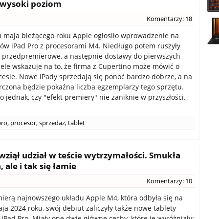
 wysoki poziom
Komentarzy: 18
 maja bieżącego roku Apple ogłosiło wprowadzenie na
tów iPad Pro z procesorami M4. Niedługo potem ruszyły
 przedpremierowe, a następnie dostawy do pierwszych
iele wskazuje na to, że firma z Cupertino może mówić o
esie. Nowe iPady sprzedają się ponoć bardzo dobrze, a na
rczona będzie pokaźna liczba egzemplarzy tego sprzętu.
 jednak, czy "efekt premiery" nie zaniknie w przyszłości.
pro
,
procesor
,
sprzedaż
,
tablet
 wziął udział w teście wytrzymałości. Smukła
 ale i tak się łamie
Komentarzy: 10
ierą najnowszego układu Apple M4, która odbyła się na
ja 2024 roku, swój debiut zaliczyły także nowe tablety
i iPad Pro. Miały one dwie główne cechy, które je wyróżniały: