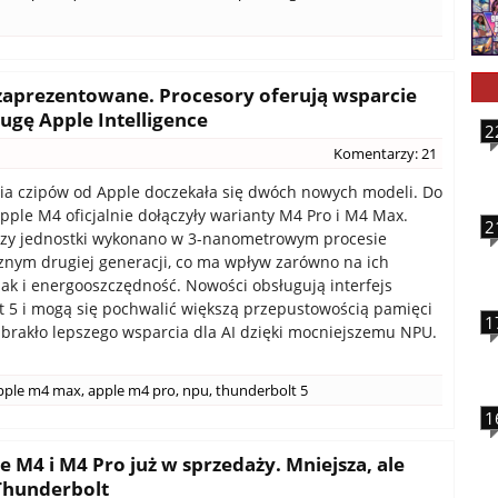
zaprezentowane. Procesory oferują wsparcie
ługę Apple Intelligence
2
Komentarzy: 21
nia czipów od Apple doczekała się dwóch nowych modeli. Do
ple M4 oficjalnie dołączyły warianty M4 Pro i M4 Max.
2
rzy jednostki wykonano w 3-nanometrowym procesie
znym drugiej generacji, co ma wpływ zarówno na ich
jak i energooszczędność. Nowości obsługują interfejs
 5 i mogą się pochwalić większą przepustowością pamięci
1
brakło lepszego wsparcia dla AI dzięki mocniejszemu NPU.
pple m4 max
,
apple m4 pro
,
npu
,
thunderbolt 5
1
 M4 i M4 Pro już w sprzedaży. Mniejsza, ale
 Thunderbolt