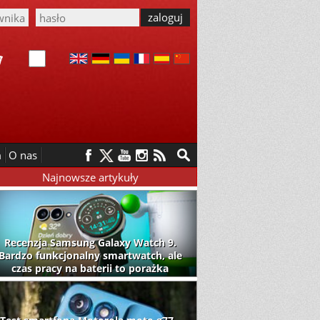
m
O nas
Najnowsze artykuły
Recenzja Samsung Galaxy Watch 9.
Bardzo funkcjonalny smartwatch, ale
czas pracy na baterii to porażka