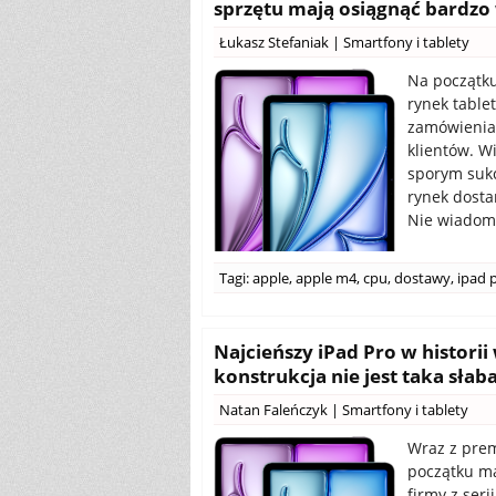
sprzętu mają osiągnąć bardzo
Łukasz Stefaniak
|
Smartfony i tablety
Na początku
rynek table
zamówienia
klientów. W
sporym sukc
rynek dosta
Nie wiadomo
Tagi:
apple
,
apple m4
,
cpu
,
dostawy
,
ipad 
Najcieńszy iPad Pro w historii
konstrukcja nie jest taka słaba,
Natan Faleńczyk
|
Smartfony i tablety
Wraz z prem
początku ma
firmy z seri