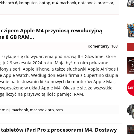
ekbench 6
,
komputer
,
laptop
,
m4
,
macbook
,
notebook
,
procesor
,
czipem Apple M4 przyniosą rewolucyjną
a 8 GB RAM...
Komentarzy: 108
 szykuje się do wydarzenia pod nazwą It's Glowtime, które
ę już 9 września 2024 roku. Mają być na nim pokazane
ony z serii Apple iPhone, a także słuchawki Apple AirPods i
 Apple Watch. Według doniesień firma z Cupertino skupia
eśnie na testowaniu kilku nowych komputerów Apple Mac,
wyposażone w układ Apple M4. Okazuje się, że wszystkie
ą liczyć na przyzwoitą ilość pamięci RAM.
 mini
,
macbook
,
macbook pro
,
ram
ż tabletów iPad Pro z procesorami M4. Dostawy