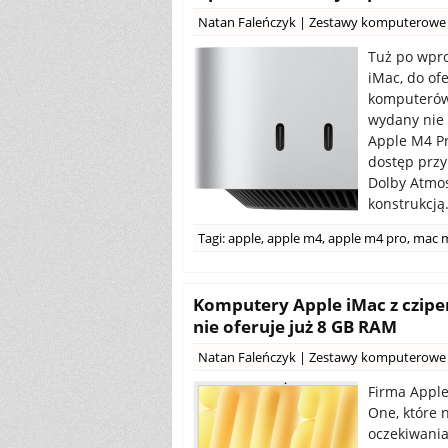
Natan Faleńczyk
|
Zestawy komputerowe
Tuż po wpr
iMac, do of
komputerów 
wydany nie 
Apple M4 P
dostęp przy
Dolby Atmos
konstrukcją
Tagi:
apple
,
apple m4
,
apple m4 pro
,
mac m
Komputery Apple iMac z czipe
nie oferuje już 8 GB RAM
Natan Faleńczyk
|
Zestawy komputerowe
Firma Apple
One, które 
oczekiwania