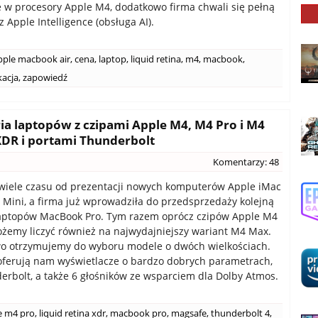
w procesory Apple M4, dodatkowo firma chwali się pełną
 Apple Intelligence (obsługa AI).
pple macbook air
,
cena
,
laptop
,
liquid retina
,
m4
,
macbook
,
kacja
,
zapowiedź
ia laptopów z czipami Apple M4, M4 Pro i M4
XDR i portami Thunderbolt
Komentarzy: 48
wiele czasu od prezentacji nowych komputerów Apple iMac
Mini, a firma już wprowadziła do przedsprzedaży kolejną
laptopów MacBook Pro. Tym razem oprócz czipów Apple M4
ożemy liczyć również na najwydajniejszy wariant M4 Max.
o otrzymujemy do wyboru modele o dwóch wielkościach.
ferują nam wyświetlacze o bardzo dobrych parametrach,
erbolt, a także 6 głośników ze wsparciem dla Dolby Atmos.
e m4 pro
,
liquid retina xdr
,
macbook pro
,
magsafe
,
thunderbolt 4
,