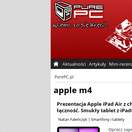
Aktualności
Artykuły
Mini-recen
PurePC.pl
apple m4
Prezentacja Apple iPad Air z 
łączność. Smukły tablet z iPadO
Natan Faleńczyk
|
Smartfony i tablety
Oprócz zapr