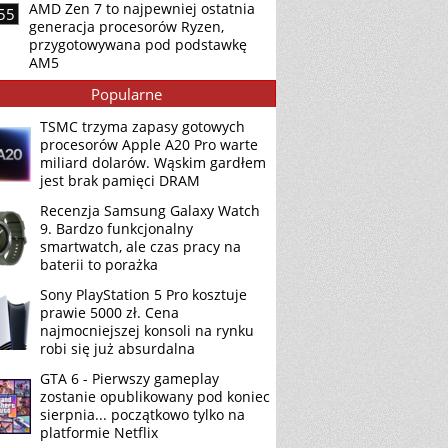
AMD Zen 7 to najpewniej ostatnia
55
generacja procesorów Ryzen,
przygotowywana pod podstawkę
AM5
Popularne
TSMC trzyma zapasy gotowych
procesorów Apple A20 Pro warte
miliard dolarów. Wąskim gardłem
jest brak pamięci DRAM
Recenzja Samsung Galaxy Watch
9. Bardzo funkcjonalny
smartwatch, ale czas pracy na
baterii to porażka
Sony PlayStation 5 Pro kosztuje
prawie 5000 zł. Cena
najmocniejszej konsoli na rynku
robi się już absurdalna
GTA 6 - Pierwszy gameplay
zostanie opublikowany pod koniec
sierpnia... początkowo tylko na
platformie Netflix