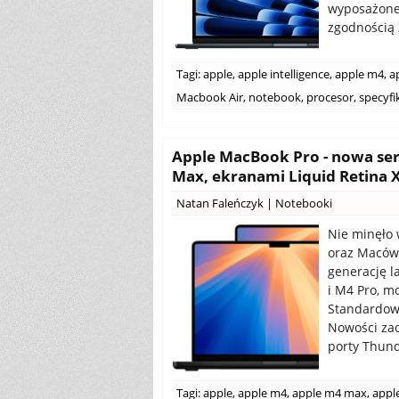
wyposażone 
zgodnością z
Tagi:
apple
,
apple intelligence
,
apple m4
,
a
Macbook Air
,
notebook
,
procesor
,
specyfi
Apple MacBook Pro - nowa ser
Max, ekranami Liquid Retina 
Natan Faleńczyk
|
Notebooki
Nie minęło 
oraz Maców 
generację 
i M4 Pro, m
Standardow
Nowości zao
porty Thund
Tagi:
apple
,
apple m4
,
apple m4 max
,
appl