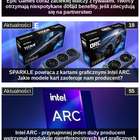
Epic Games coraz zacieklej walczy z rywalami. Twórcy
otrzymają niespotykane dotąd benefity, jeśli zdecydują
się na partnerstwo
Aktualności
19
SPARKLE powraca z kartami graficznymi Intel ARC.
Jakie modele kart zaoferuje nam producent?
Aktualności
55
Intel ARC - przynajmniej jeden duży producent
wstrzymał produkcję niereferencyjnych kart graficznych