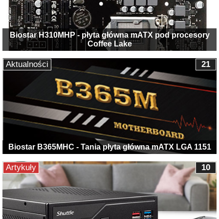
Biostar H310MHP - płyta główna mATX pod procesory
Coffee Lake
Aktualności
21
Biostar B365MHC - Tania płyta główna mATX LGA 1151
Artykuły
10