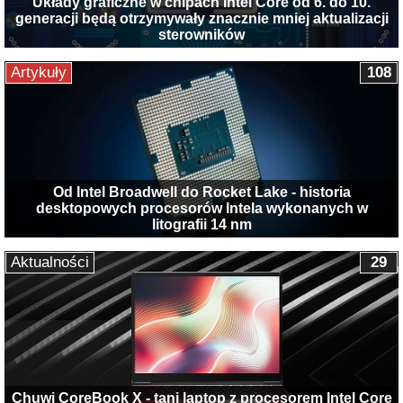
Układy graficzne w chipach Intel Core od 6. do 10.
generacji będą otrzymywały znacznie mniej aktualizacji
sterowników
Artykuły
108
Od Intel Broadwell do Rocket Lake - historia
desktopowych procesorów Intela wykonanych w
litografii 14 nm
Aktualności
29
Chuwi CoreBook X - tani laptop z procesorem Intel Core