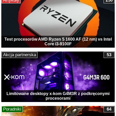
Artykuły
250
Test procesorów AMD Ryzen 5 1600 AF (12 nm) vs Intel
Core i3-9100F
Akcja partnerska
53
Limitowane desktopy x-kom G4M3R z podkręconymi
procesorami
Poradniki
64