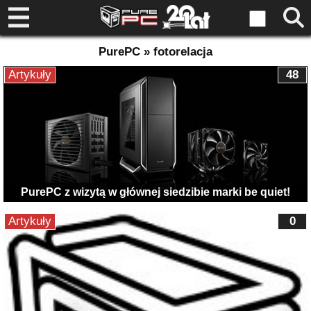
PurePC » fotorelacja
Artykuły
48
PurePC z wizytą w głównej siedzibie marki be quiet!
Artykuły
0