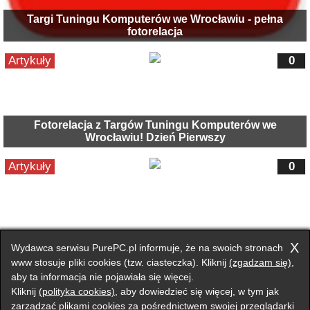
Targi Tuningu Komputerów we Wrocławiu - pełna
fotorelacja
Artykuły
0
Fotorelacja z Targów Tuningu Komputerów we
Wrocławiu! Dzień Pierwszy
Artykuły
0
CeBIT 2007 - nasza fotorealacja
X
Wydawca serwisu PurePC.pl informuje, że na swoich stronach
www stosuje pliki cookies (tzw. ciasteczka). Kliknij
(zgadzam się)
,
aby ta informacja nie pojawiała się więcej.
Przełącz na wersję klasyczną strony
Kliknij
(polityka cookies)
, aby dowiedzieć się więcej, w tym jak
Zgłoś błąd na stronie
zarządzać plikami cookies za pośrednictwem swojej przeglądarki