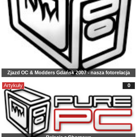
Zjazd OC & Modders Gdańsk 2007 - nasza fotorelacja
Artykuły
0