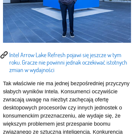
Intel Arrow Lake Refresh pojawi się jeszcze w tym
roku. Gracze nie powinni jednak oczekiwać istotnych
zmian w wydajności
Tak właściwie nie ma jednej bezpośredniej przyczyny
słabych wyników Intela. Konsumenci oczywiście
zwracają uwagę na niezbyt zachęcają ofertę
desktopowych procesorów czy innych jednostek o
konsumenckim przeznaczeniu, ale wydaje się, że
większym problemem jest przespanie boomu
związanego ze sztuczną inteligencją. Konkurencja