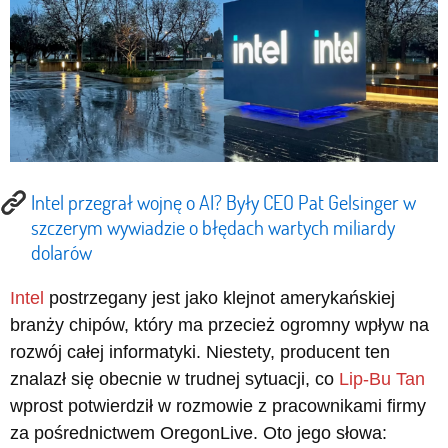
Intel przegrał wojnę o AI? Były CEO Pat Gelsinger w
szczerym wywiadzie o błędach wartych miliardy
dolarów
Intel
postrzegany jest jako klejnot amerykańskiej
branży chipów, który ma przecież ogromny wpływ na
rozwój całej informatyki. Niestety, producent ten
znalazł się obecnie w trudnej sytuacji, co
Lip-Bu Tan
wprost potwierdził w rozmowie z pracownikami firmy
za pośrednictwem OregonLive. Oto jego słowa: