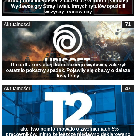
Annapurna Interactive znalazła się w trudnej sytuacji.
Wydawcę gry Stray i wielu innych tytułów opuścili
wszyscy pracownicy
Aktualności
71
Ubisoft - kurs akcji francuskiego wydawcy zaliczył
ostatnio pokaźny spadek. Pojawiły się obawy o dalsze
losy firmy
Aktualności
47
Take Two poinformowało o zwolnieniach 5%
pracowników, mimo że jeszcze niedawno deklarowano