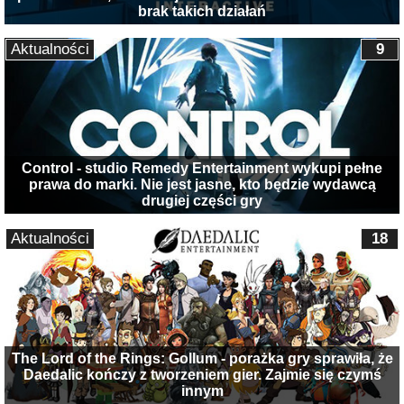
brak takich działań
Aktualności
9
Control - studio Remedy Entertainment wykupi pełne
prawa do marki. Nie jest jasne, kto będzie wydawcą
drugiej części gry
Aktualności
18
The Lord of the Rings: Gollum - porażka gry sprawiła, że
Daedalic kończy z tworzeniem gier. Zajmie się czymś
innym