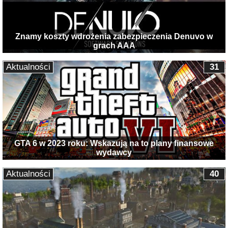
Znamy koszty wdrożenia zabezpieczenia Denuvo w
grach AAA
Aktualności
31
GTA 6 w 2023 roku: Wskazują na to plany finansowe
wydawcy
Aktualności
40