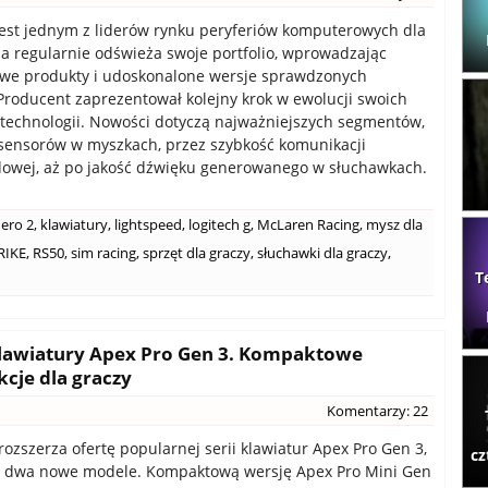
jest jednym z liderów rynku peryferiów komputerowych dla
ma regularnie odświeża swoje portfolio, wprowadzając
owe produkty i udoskonalone wersje sprawdzonych
Producent zaprezentował kolejny krok w ewolucji swoich
technologii. Nowości dotyczą najważniejszych segmentów,
 sensorów w myszkach, przez szybkość komunikacji
owej, aż po jakość dźwięku generowanego w słuchawkach.
ero 2
,
klawiatury
,
lightspeed
,
logitech g
,
McLaren Racing
,
mysz dla
RIKE
,
RS50
,
sim racing
,
sprzęt dla graczy
,
słuchawki dla graczy
,
T
klawiatury Apex Pro Gen 3. Kompaktowe
cje dla graczy
Komentarzy: 22
rozszerza ofertę popularnej serii klawiatur Apex Pro Gen 3,
cz
c dwa nowe modele. Kompaktową wersję Apex Pro Mini Gen