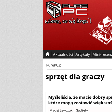
Aktualności
Artykuły
Mini-recen
PurePC.pl
sprzęt dla graczy
Myśleliście, że macie dobry sp
które mogą zostawić większość
Maciej Lewczuk
|
Gadżety