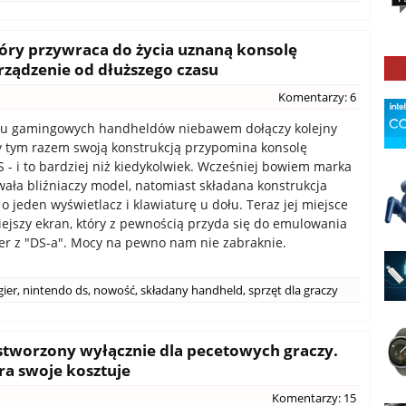
tóry przywraca do życia uznaną konsolę
rządzenie od dłuższego czasu
Komentarzy: 6
u gamingowych handheldów niebawem dołączy kolejny
ry tym razem swoją konstrukcją przypomina konsolę
 - i to bardziej niż kiedykolwiek. Wcześniej bowiem marka
ała bliźniaczy model, natomiast składana konstrukcja
 o jeden wyświetlacz i klawiaturę u dołu. Teraz jej miejsce
iejszy ekran, który z pewnością przyda się do emulowania
gier z "DS-a". Mocy na pewno nam nie zabraknie.
gier
,
nintendo ds
,
nowość
,
składany handheld
,
sprzęt dla graczy
 stworzony wyłącznie dla pecetowych graczy.
a swoje kosztuje
Komentarzy: 15