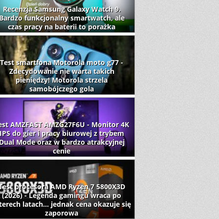
Recenzja Samsung Galaxy Watch 9.
Bardzo funkcjonalny smartwatch, ale
czas pracy na baterii to porażka
Test smartfona Motorola moto g77 -
Zdecydowanie nie warta takich
pieniędzy! Motorola strzela
samobójczego gola
est AMZFAST AMZG27F6U - Monitor 4K
IPS do gier i pracy biurowej z trybem
Dual Mode oraz w bardzo atrakcyjnej
cenie
Test procesora AMD Ryzen 7 5800X3D
(2026) - Legenda gamingu wraca po
terech latach... jednak cena okazuje się
zaporowa