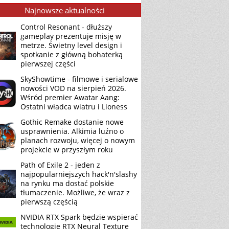
Najnowsze aktualności
Control Resonant - dłuższy
gameplay prezentuje misję w
metrze. Świetny level design i
spotkanie z główną bohaterką
pierwszej części
SkyShowtime - filmowe i serialowe
nowości VOD na sierpień 2026.
Wśród premier Awatar Aang:
Ostatni władca wiatru i Lioness
Gothic Remake dostanie nowe
usprawnienia. Alkimia luźno o
planach rozwoju, więcej o nowym
projekcie w przyszłym roku
Path of Exile 2 - jeden z
najpopularniejszych hack'n'slashy
na rynku ma dostać polskie
tłumaczenie. Możliwe, że wraz z
pierwszą częścią
NVIDIA RTX Spark będzie wspierać
technologię RTX Neural Texture