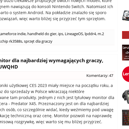
y dużo ciekawsze propozycje dwóch nowych modeli, które
nem nawiązują do konsoli Nintendo Switch. Natomiast ich
parto o system Android. Na pokładzie znalazło się sporo
ozwiązań, więc warto bliżej się przyjrzeć tym sprzętom.
gameforce indie
,
handheld do gier
,
ips
,
LineageOS
,
lpddr4
,
m.2
kchip rk3588s
,
sprzęt dla graczy
nitor dla najbardziej wymagających graczy,
w UWQHD
Komentarzy: 47
roniki użytkowej CES 2023 miały miejsce na początku roku, a
az do sprzedaży w Polsce wkraczają niektóre
ane tam produkty. Jednym z nich jest tytułowy monitor dla
cera - Predator X45. Przeznaczony jest on dla najbardziej
ch osób, co szczególnie widać, kiedy weźmiemy pod uwagę
ikację techniczną oraz cenę. Monitor pozwoli na naprawdę
sową rozgrywkę, więc warto się mu bliżej przyjrzeć.