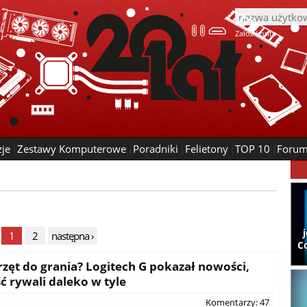
Załóż konto
zje
Zestawy Komputerowe
Poradniki
Felietony
TOP 10
Foru
1
2
następna ›
C
rzęt do grania? Logitech G pokazał nowości,
 rywali daleko w tyle
Komentarzy: 47