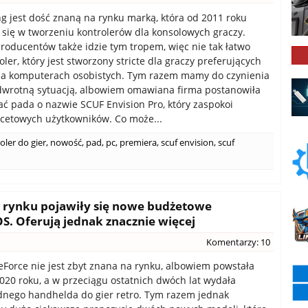
 jest dość znaną na rynku marką, która od 2011 roku
e się w tworzeniu kontrolerów dla konsolowych graczy.
roducentów także idzie tym tropem, więc nie tak łatwo
ler, który jest stworzony stricte dla graczy preferujących
na komputerach osobistych. Tym razem mamy do czynienia
dwrotną sytuacją, albowiem omawiana firma postanowiła
ć pada o nazwie SCUF Envision Pro, który zaspokoi
cetowych użytkowników. Co może...
oler do gier
,
nowość
,
pad
,
pc
,
premiera
,
scuf envision
,
scuf
a rynku pojawiły się nowe budżetowe
S. Oferują jednak znacznie więcej
Komentarzy: 10
orce nie jest zbyt znana na rynku, albowiem powstała
020 roku, a w przeciągu ostatnich dwóch lat wydała
dnego handhelda do gier retro. Tym razem jednak