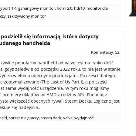
ayport 1.4
,
gamingowy monitor
,
hdmi 2.0
,
hdr10
,
monitor dla
aczy
,
zakrzywiony monitor
podzielił się informacją, która dotyczy
i udanego handhelda
Komentarzy: 52
zwykle popularny handheld od Valve jest na rynku dość
s, gdyż zaledwie od początku 2022 roku, to nie jest w stanie
żyć za wieloma obecnymi produkcjami. Po części dlatego,
ie zoptymalizowane (The Last of Us Part I), a po części
st sama wydajność urządzenia. W tym roku mogliśmy
 premiery układów od AMD z rodziny APU Pheonix, z
zysta większość obecnych rywali Steam Decka. Logiczne jest
ekuje się nadejścia...
held
,
sprzęt dla graczy
,
steam deck
,
valve
,
wydajność