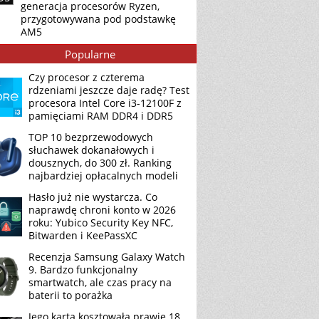
generacja procesorów Ryzen,
przygotowywana pod podstawkę
AM5
Popularne
Czy procesor z czterema
rdzeniami jeszcze daje radę? Test
procesora Intel Core i3-12100F z
pamięciami RAM DDR4 i DDR5
TOP 10 bezprzewodowych
słuchawek dokanałowych i
dousznych, do 300 zł. Ranking
najbardziej opłacalnych modeli
Hasło już nie wystarcza. Co
naprawdę chroni konto w 2026
roku: Yubico Security Key NFC,
Bitwarden i KeePassXC
Recenzja Samsung Galaxy Watch
9. Bardzo funkcjonalny
smartwatch, ale czas pracy na
baterii to porażka
Jego karta kosztowała prawie 18