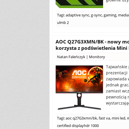
Tagi:
adaptive sync
,
g-sync
,
gaming
,
media
ulmb 2
AOC Q27G3XMN/BK - nowy moni
korzysta z podświetlenia Mini
Natan Faleńczyk
|
Monitory
Tajwańskie 
prezentacj
zapowiada w
jednak grac
zamiast wcz
pewnością n
wystarczają
Tagi:
aoc q27G3xmn/bk
,
fast va
,
mini led
,
m
certified displayhdr 1000