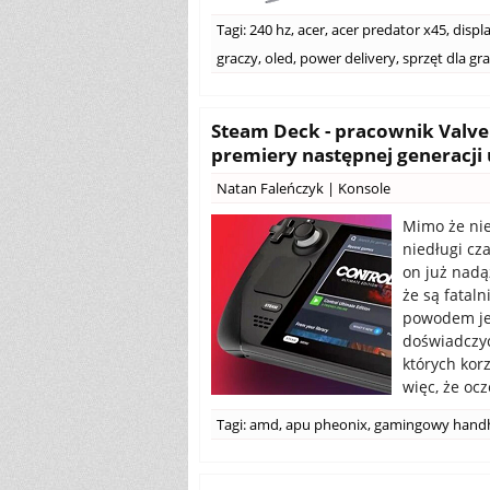
Tagi:
240 hz
,
acer
,
acer predator x45
,
displ
graczy
,
oled
,
power delivery
,
sprzęt dla gr
Steam Deck - pracownik Valve 
premiery następnej generacj
Natan Faleńczyk
|
Konsole
Mimo że nie
niedługi cza
on już nadą
że są fataln
powodem je
doświadczyć
których kor
więc, że ocz
Tagi:
amd
,
apu pheonix
,
gamingowy hand