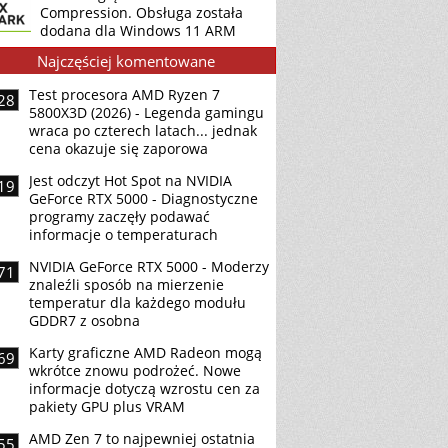
Compression. Obsługa została
dodana dla Windows 11 ARM
Najczęściej komentowane
Test procesora AMD Ryzen 7
28
5800X3D (2026) - Legenda gamingu
wraca po czterech latach... jednak
cena okazuje się zaporowa
Jest odczyt Hot Spot na NVIDIA
19
GeForce RTX 5000 - Diagnostyczne
programy zaczęły podawać
informacje o temperaturach
NVIDIA GeForce RTX 5000 - Moderzy
71
znaleźli sposób na mierzenie
temperatur dla każdego modułu
GDDR7 z osobna
Karty graficzne AMD Radeon mogą
69
wkrótce znowu podrożeć. Nowe
informacje dotyczą wzrostu cen za
pakiety GPU plus VRAM
AMD Zen 7 to najpewniej ostatnia
55