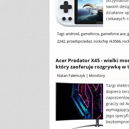
otrzymaliśm
swoim desig
działanie o
ciekawych r
Tagi:
android
,
gameforce
,
gameforce ace
,
2242
,
przedsprzedaż
,
rockchip rk3566
,
roc
Acer Predator X45 - wielki mo
który zaoferuje rozgrywkę 
Natan Faleńczyk
|
Monitory
Targi elekt
dopiero ter
zaprezentow
graczy od A
wymagający
jego specyf
bezkompromi