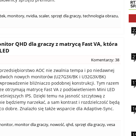
tek
,
monitory
,
nvidia
,
scaler
,
sprzęt dla graczy
,
technologia obrazu
,
2
tor QHD dla graczy z matrycą Fast VA, która
 LED
2
Komentarzy: 38
przedsiębiorstwo AOC nie zwalnia tempa i po niedawnej
i dwóch nowych monitorów (U27G3X/BK i U32G3X/BK)
1
prowadzenie bliźniaczo podobnej konstrukcji. Tym razem
ze otrzymają matrycę Fast VA z podświetleniem Mini LED
eśniejszych IPS. Dzięki temu na jasność szczytową z
ie będziemy narzekać, a sam kontrast i rozdzielczość będą
co dobre. Znalazło się także wsparcie dla Adaptive-Sync.
1
onitor
,
monitor dla graczy
,
nowość
,
qhd
,
sprzęt dla graczy
,
vesa
1