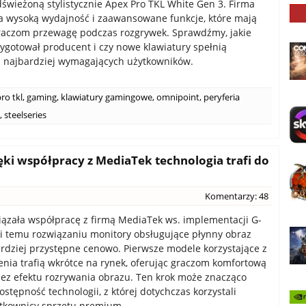
odświeżoną stylistycznie Apex Pro TKL White Gen 3. Firma
a wysoką wydajność i zaawansowane funkcje, które mają
raczom przewagę podczas rozgrywek. Sprawdźmy, jakie
ygotował producent i czy nowe klawiatury spełnią
 najbardziej wymagających użytkowników.
ro tkl
,
gaming
,
klawiatury gamingowe
,
omnipoint
,
peryferia
,
steelseries
ki współpracy z MediaTek technologia trafi do
Komentarzy: 48
ązała współpracę z firmą MediaTek ws. implementacji G-
i temu rozwiązaniu monitory obsługujące płynny obraz
ardziej przystępne cenowo. Pierwsze modele korzystające z
enia trafią wkrótce na rynek, oferując graczom komfortową
ez efektu rozrywania obrazu. Ten krok może znacząco
stępność technologii, z której dotychczas korzystali
ytkownicy sprzętu premium.