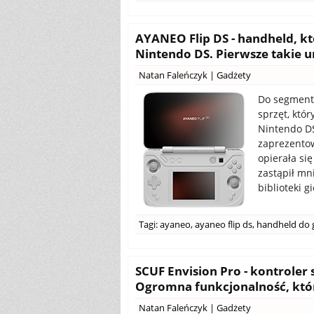
AYANEO Flip DS - handheld, k
Nintendo DS. Pierwsze takie u
Natan Faleńczyk
|
Gadżety
Do segment
sprzęt, któ
Nintendo DS
zaprezentow
opierała się
zastąpił mn
biblioteki 
Tagi:
ayaneo
,
ayaneo flip ds
,
handheld do 
SCUF Envision Pro - kontroler
Ogromna funkcjonalność, któr
Natan Faleńczyk
|
Gadżety