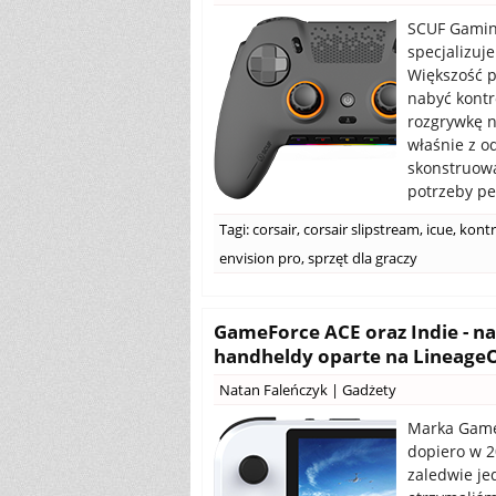
SCUF Gaming
specjalizuj
Większość p
nabyć kontro
rozgrywkę 
właśnie z o
skonstruowa
potrzeby pe
Tagi:
corsair
,
corsair slipstream
,
icue
,
kontr
envision pro
,
sprzęt dla graczy
GameForce ACE oraz Indie - n
handheldy oparte na LineageO
Natan Faleńczyk
|
Gadżety
Marka GameF
dopiero w 2
zaledwie je