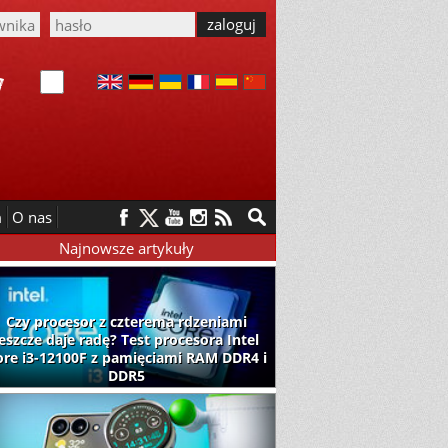
m
O nas
Najnowsze artykuły
Czy procesor z czterema rdzeniami
jeszcze daje radę? Test procesora Intel
ore i3-12100F z pamięciami RAM DDR4 i
DDR5