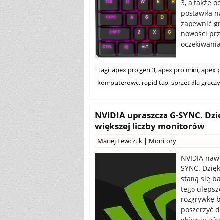
3, a także 
postawiła n
zapewnić g
nowości prz
oczekiwania
Tagi:
apex pro gen 3
,
apex pro mini
,
apex p
komputerowe
,
rapid tap
,
sprzęt dla graczy
NVIDIA upraszcza G-SYNC. Dzię
większej liczby monitorów
Maciej Lewczuk
|
Monitory
NVIDIA nawi
SYNC. Dzięk
staną się b
tego ulepsz
rozgrywkę b
poszerzyć do
głównie uż