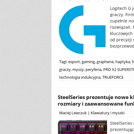
Logitech G 
graczy. Fir
zupełnie n
rozwiązań. 
kluczowych 
od precyzji
bezprzewod
Tagi:
esport
,
gaming
,
graphene
,
haptyka
,
h
graczy
,
myszy
,
peryferia
,
PRO X2 SUPERST
technologia indukcyjna
,
TRUEFORCE
SteelSeries prezentuje nowe 
rozmiary i zaawansowane funk
Maciej Lewczuk
|
Klawiatury i myszki
SteelSeries 
prezentują