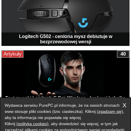
Logitech G502 - ceniona mysz debiutuje w
bezprzewodowej wersji
Artykuły
40
Test myszki Logitech G Pro Wireless - brakowi kabelka
mówię tak!
X
Wydawca serwisu PurePC.pl informuje, że na swoich stronach
www stosuje pliki cookies (tzw. ciasteczka). Kliknij
(zgadzam się)
,
aby ta informacja nie pojawiała się więcej.
Przełącz na wersję klasyczną strony
Kliknij
(polityka cookies)
, aby dowiedzieć się więcej, w tym jak
Zgłoś błąd na stronie
zarządzać plikami cookies za pośrednictwem swojej przeglądarki