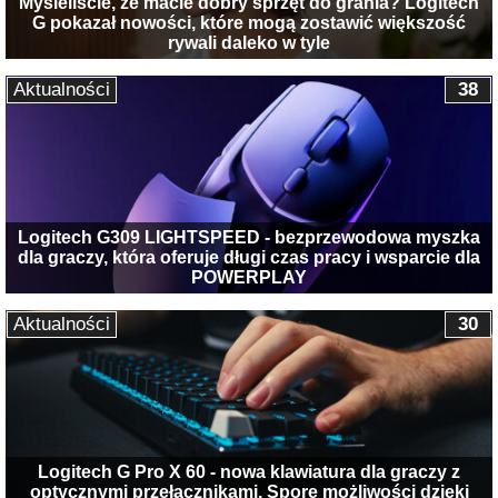
Myśleliście, że macie dobry sprzęt do grania? Logitech
G pokazał nowości, które mogą zostawić większość
rywali daleko w tyle
Aktualności
38
Logitech G309 LIGHTSPEED - bezprzewodowa myszka
dla graczy, która oferuje długi czas pracy i wsparcie dla
POWERPLAY
Aktualności
30
Logitech G Pro X 60 - nowa klawiatura dla graczy z
optycznymi przełącznikami. Spore możliwości dzięki