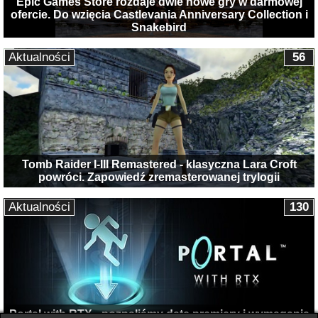
Epic Games Store rozdaje dwie nowe gry w darmowej
ofercie. Do wzięcia Castlevania Anniversary Collection i
Snakebird
Aktualności
56
Tomb Raider I-III Remastered - klasyczna Lara Croft
powróci. Zapowiedź zremasterowanej trylogii
Aktualności
130
Portal with RTX - poznaliśmy datę premiery i wymagania