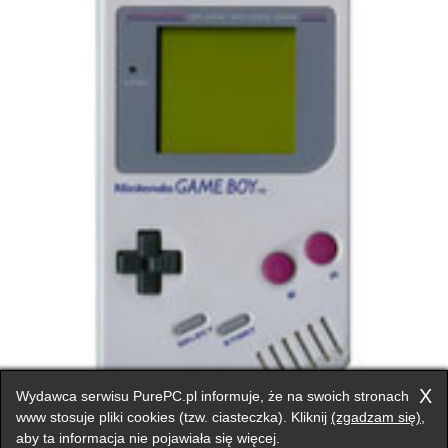
Game Boy schodzi ze sceny
X
Wydawca serwisu PurePC.pl informuje, że na swoich stronach
www stosuje pliki cookies (tzw. ciasteczka). Kliknij
(zgadzam się)
,
aby ta informacja nie pojawiała się więcej.
Przełącz na wersję klasyczną strony