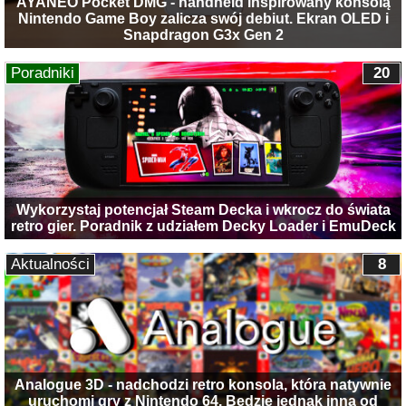
AYANEO Pocket DMG - handheld inspirowany konsolą
Nintendo Game Boy zalicza swój debiut. Ekran OLED i
Snapdragon G3x Gen 2
Poradniki
20
Wykorzystaj potencjał Steam Decka i wkrocz do świata
retro gier. Poradnik z udziałem Decky Loader i EmuDeck
Aktualności
8
Analogue 3D - nadchodzi retro konsola, która natywnie
uruchomi gry z Nintendo 64. Będzie jednak inna od