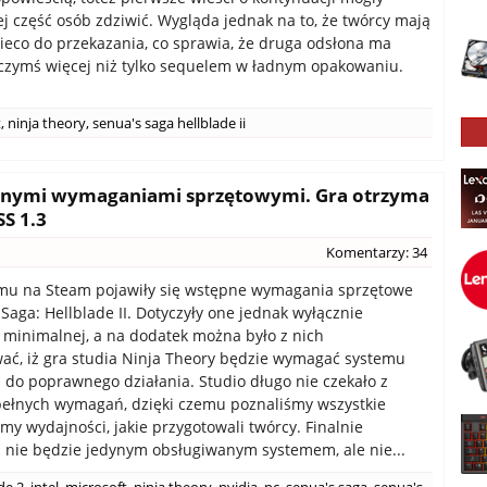
j część osób zdziwić. Wygląda jednak na to, że twórcy mają
nieco do przekazania, co sprawia, że druga odsłona ma
czymś więcej niż tylko sequelem w ładnym opakowaniu.
t
,
ninja theory
,
senua's saga hellblade ii
 pełnymi wymaganiami sprzętowymi. Gra otrzyma
SS 1.3
Komentarzy: 34
emu na Steam pojawiły się wstępne wymagania sprzętowe
 Saga: Hellblade II. Dotyczyły one jednak wyłącznie
i minimalnej, a na dodatek można było z nich
ć, iż gra studia Ninja Theory będzie wymagać systemu
do poprawnego działania. Studio długo nie czekało z
pełnych wymagań, dzięki czemu poznaliśmy wszystkie
omy wydajności, jakie przygotowali twórcy. Finalnie
nie będzie jedynym obsługiwanym systemem, ale nie...