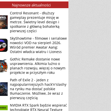
Najnowsze aktualności
Control Resonant - dłuższy
gameplay prezentuje misję w
metrze. Świetny level design i
spotkanie z główną bohaterką
pierwszej części
SkyShowtime - filmowe i serialowe
nowości VOD na sierpień 2026.
Wśród premier Awatar Aang:
Ostatni władca wiatru i Lioness
Gothic Remake dostanie nowe
usprawnienia. Alkimia luźno o
planach rozwoju, więcej o nowym
projekcie w przyszłym roku
Path of Exile 2 - jeden z
najpopularniejszych hack'n'slashy
na rynku ma dostać polskie
tłumaczenie. Możliwe, że wraz z
pierwszą częścią
NVIDIA RTX Spark będzie wspierać
technologię RTX Neural Texture