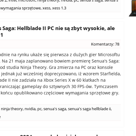
de 2
,
intel
,
microsoft
,
ninja theory
,
nvidia
,
pc
,
senua's saga
,
senua's
wymagania sprzętowe
,
xess
,
xess 1.3
aga: Hellblade II PC nie są zbyt wysokie, ale
11
Komentarzy: 78
godnie na rynku ukaże się pierwsza z dużych gier Microsoftu
k. Na 21 maja zaplanowano bowiem premierę Senua's Saga:
I od studia Ninja Theory. Gra zmierza na PC oraz konsole
, jednak już wcześniej doprecyzowano, iż wzorem Starfielda,
ade II nie zadziała na Xbox Series X w 60 klatkach na
graniczając gameplay do sztywnych 30 FPS-ów. Tymczasem
 końcu opublikowano częściowe wymagania sprzętowe gry.
ninja theory
,
nvidia
,
pc
,
senua's saga
,
senua's saga hellblade ii
,
e