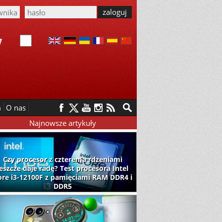
m
O nas
Najnowsze artykuły
Czy procesor z czterema rdzeniami
jeszcze daje radę? Test procesora Intel
ore i3-12100F z pamięciami RAM DDR4 i
DDR5