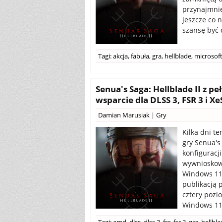
przynajmnie
jeszcze co 
szansę być 
Tagi:
akcja
,
fabuła
,
gra
,
hellblade
,
microsof
Senua's Saga: Hellblade II z
wsparcie dla DLSS 3, FSR 3 i Xe
Damian Marusiak
|
Gry
Kilka dni t
gry Senua's
konfiguracj
wywnioskowa
Windows 11 
publikacją 
cztery pozi
Windows 11 