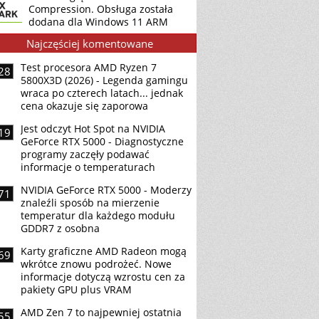
Compression. Obsługa została
dodana dla Windows 11 ARM
Najczęściej komentowane
Test procesora AMD Ryzen 7
28
5800X3D (2026) - Legenda gamingu
wraca po czterech latach... jednak
cena okazuje się zaporowa
Jest odczyt Hot Spot na NVIDIA
19
GeForce RTX 5000 - Diagnostyczne
programy zaczęły podawać
informacje o temperaturach
NVIDIA GeForce RTX 5000 - Moderzy
71
znaleźli sposób na mierzenie
temperatur dla każdego modułu
GDDR7 z osobna
Karty graficzne AMD Radeon mogą
69
wkrótce znowu podrożeć. Nowe
informacje dotyczą wzrostu cen za
pakiety GPU plus VRAM
AMD Zen 7 to najpewniej ostatnia
55