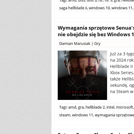
Tagi:
amd
,
dlss
,
dlss 3
,
fsr
,
fsr 3
,
gra
,
hellbla
saga hellblade ii
,
windows 10
,
windows 11
,
Wymagania sprzętowe Senua's S
nie obejdzie się bez Windows 
Damian Marusiak
|
Gry
Już za 3 ty
na 2024 ro
Hellblade I
Xbox Series
także Hellbl
sekundę, o
na Steam w
Tagi:
amd
,
gra
,
hellblade 2
,
intel
,
microsoft
,
steam
,
windows 11
,
wymagania sprzętow