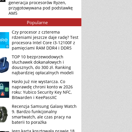
generacja procesorów Ryzen,
przygotowywana pod podstawkę
AM5
Popularne
Czy procesor z czterema
rdzeniami jeszcze daje radę? Test
procesora Intel Core i3-12100F z
pamięciami RAM DDR4 i DDR5
TOP 10 bezprzewodowych
słuchawek dokanałowych i
dousznych, do 300 zł. Ranking
najbardziej opłacalnych modeli
Hasło już nie wystarcza. Co
naprawdę chroni konto w 2026
roku: Yubico Security Key NFC,
Bitwarden i KeePassXC
Recenzja Samsung Galaxy Watch
9. Bardzo funkcjonalny
smartwatch, ale czas pracy na
baterii to porażka
Jego karta kosztowała prawie 18