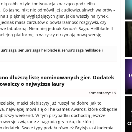
 nią osób, o tyle kontynuacja znacząco podzieliła
. Co jasne, nikt nie odmówił jej audiowizualnych walorów -
na z piękniej wyglądających gier, jakie weszły na rynek.
ę jednak masa zarzutów o powtarzalność rozgrywki, czy
twę fabularną. Niemniej jednak Senua’s Saga: Hellblade II
kolejną platformę, a wszyscy otrzymają nową wersję.
ua's saga
,
senua's saga hellblade ii
,
senua's saga hellblade ii
T
no dłuższą listę nominowanych gier. Dodatek
owalczy o najwyższe laury
Komentarzy: 16
elakiej maści plebiscyty już ruszył na dobre. Jak to
wa, najwięcej mówi się o The Games Awards, które odbędzie
ajbliższy weekend. W tym przypadku dochodzą jeszcze
owersje związane z nagrodą gry roku, do której
cz
dodatek. Swoje typy podała również Brytyjska Akademia