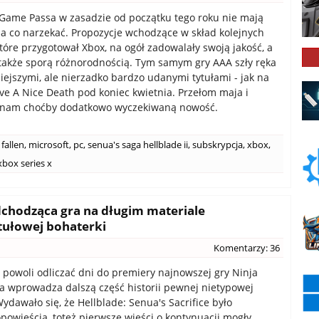
Game Passa w zasadzie od początku tego roku nie mają
na co narzekać. Propozycje wchodzące w skład kolejnych
tóre przygotował Xbox, na ogół zadowalały swoją jakość, a
akże sporą różnorodnością. Tym samym gry AAA szły ręka
iejszymi, ale nierzadko bardzo udanymi tytułami - jak na
ve A Nice Death pod koniec kwietnia. Przełom maja i
 nam choćby dodatkowo wyczekiwaną nowość.
 fallen
,
microsoft
,
pc
,
senua's saga hellblade ii
,
subskrypcja
,
xbox
,
xbox series x
adchodząca gra na długim materiale
tułowej bohaterki
Komentarzy: 36
powoli odliczać dni do premiery najnowszej gry Ninja
ra wprowadza dalszą część historii pewnej nietypowej
ydawało się, że Hellblade: Senua's Sacrifice było
powieścią, toteż pierwsze wieści o kontynuacji mogły