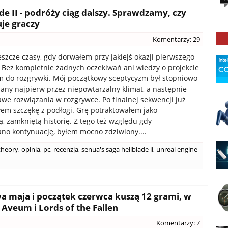
de II - podróży ciąg dalszy. Sprawdzamy, czy
je graczy
Komentarzy: 29
szcze czasy, gdy dorwałem przy jakiejś okazji pierwszego
. Bez kompletnie żadnych oczekiwań ani wiedzy o projekcie
m do rozgrywki. Mój początkowy sceptycyzm był stopniowo
any najpierw przez niepowtarzalny klimat, a następnie
we rozwiązania w rozgrywce. Po finalnej sekwencji już
ałem szczękę z podłogi. Grę potraktowałem jako
, zamkniętą historię. Z tego też względu gdy
no kontynuację, byłem mocno zdziwiony....
theory
,
opinia
,
pc
,
recenzja
,
senua's saga hellblade ii
,
unreal engine
a maja i początek czerwca kuszą 12 grami, w
 Aveum i Lords of the Fallen
Komentarzy: 7