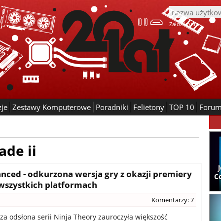
Załóż konto
zje
Zestawy Komputerowe
Poradniki
Felietony
TOP 10
Foru
ade ii
anced - odkurzona wersja gry z okazji premiery
C
a wszystkich platformach
Komentarzy: 7
sza odsłona serii Ninja Theory zauroczyła większość