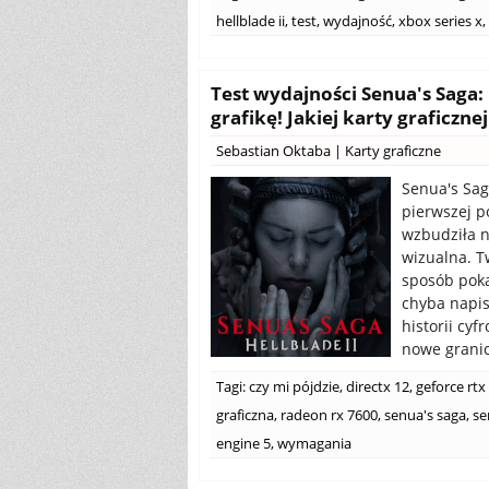
hellblade ii
,
test
,
wydajność
,
xbox series x
,
Test wydajności Senua's Saga: 
grafikę! Jakiej karty graficzne
Sebastian Oktaba
|
Karty graficzne
Senua's Sag
pierwszej p
wzbudziła n
wizualna. T
sposób poka
chyba napis
historii cyf
nowe granic
Tagi:
czy mi pójdzie
,
directx 12
,
geforce rtx
graficzna
,
radeon rx 7600
,
senua's saga
,
se
engine 5
,
wymagania