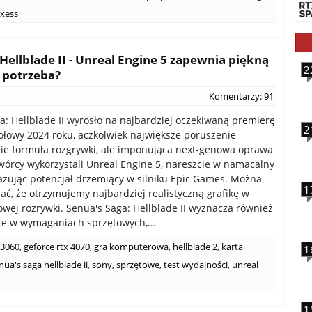
xess
Hellblade II - Unreal Engine 5 zapewnia piękną
2
j potrzeba?
Komentarzy: 91
a: Hellblade II wyrosło na najbardziej oczekiwaną premierę
2
ołowy 2024 roku, aczkolwiek największe poruszenie
ie formuła rozgrywki, ale imponująca next-genowa oprawa
wórcy wykorzystali Unreal Engine 5, nareszcie w namacalny
zując potencjał drzemiący w silniku Epic Games. Można
1
ać, że otrzymujemy najbardziej realistyczną grafikę w
rowej rozrywki. Senua's Saga: Hellblade II wyznacza również
e w wymaganiach sprzętowych,...
 3060
,
geforce rtx 4070
,
gra komputerowa
,
hellblade 2
,
karta
1
nua's saga hellblade ii
,
sony
,
sprzętowe
,
test wydajności
,
unreal
1