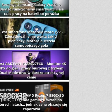
Recenzja Samsung Galaxy Watch 9.
Bardzo funkcjonalny smartwatch, ale
czas pracy na baterii to porażka
Test smartfona Motorola moto g77 -
Zdecydowanie nie warta takich
pieniędzy! Motorola strzela
samobójczego gola
est AMZFAST AMZG27F6U - Monitor 4K
IPS do gier i pracy biurowej z trybem
Dual Mode oraz w bardzo atrakcyjnej
cenie
Test procesora AMD Ryzen 7 5800X3D
(2026) - Legenda gamingu wraca po
terech latach... jednak cena okazuje się
zaporowa