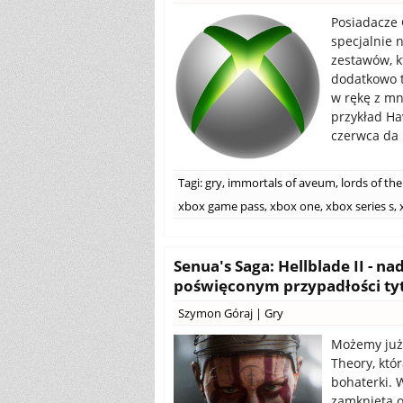
Posiadacze 
specjalnie 
zestawów, k
dodatkowo t
w rękę z mn
przykład Ha
czerwca da
Tagi:
gry
,
immortals of aveum
,
lords of the
xbox game pass
,
xbox one
,
xbox series s
,
Senua's Saga: Hellblade II - n
poświęconym przypadłości ty
Szymon Góraj
|
Gry
Możemy już 
Theory, któ
bohaterki. W
zamkniętą o