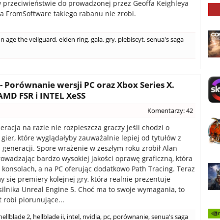
w przeciwieństwie do prowadzonej przez Geoffa Keighleya
gra FromSoftware takiego rabanu nie zrobi.
n age the veilguard
,
elden ring
,
gala
,
gry
,
plebiscyt
,
senua's saga
I - Porównanie wersji PC oraz Xbox Series X.
AMD FSR i INTEL XeSS
Komentarzy: 42
racja na razie nie rozpieszcza graczy jeśli chodzi o
 gier, które wyglądałyby zauważalnie lepiej od tytułów z
 generacji. Spore wrażenie w zeszłym roku zrobił Alan
owadzając bardzo wysokiej jakości oprawę graficzną, która
a konsolach, a na PC oferując dodatkowo Path Tracing. Teraz
y się premiery kolejnej gry, która realnie prezentuje
silnika Unreal Engine 5. Choć ma to swoje wymagania, to
t robi piorunujące...
hellblade 2
,
hellblade ii
,
intel
,
nvidia
,
pc
,
porównanie
,
senua's saga