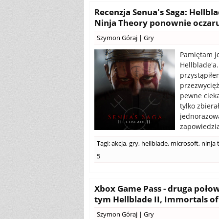
Recenzja Senua's Saga: Hellbla
Ninja Theory ponownie oczaru
Szymon Góraj
|
Gry
Pamiętam je
Hellblade'a
przystąpiłe
przezwycięż
pewne cieka
tylko zbier
jednorazową
zapowiedzia
Tagi:
akcja
,
gry
,
hellblade
,
microsoft
,
ninja 
5
Xbox Game Pass - druga połow
tym Hellblade II, Immortals of
Szymon Góraj
|
Gry