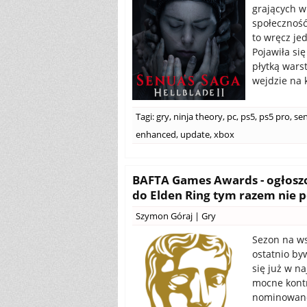
grających w
społeczność
to wręcz jed
Pojawiła si
płytką wars
wejdzie na 
Tagi:
gry
,
ninja theory
,
pc
,
ps5
,
ps5 pro
,
sen
enhanced
,
update
,
xbox
BAFTA Games Awards - ogłoszo
do Elden Ring tym razem nie p
Szymon Góraj
|
Gry
Sezon na wsz
ostatnio by
się już w n
mocne kontr
nominowano 