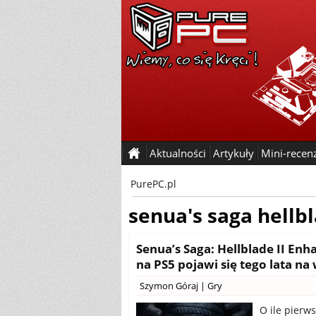
Aktualności
Artykuły
Mini-recen
PurePC.pl
senua's saga hellbl
Senua’s Saga: Hellblade II Enh
na PS5 pojawi się tego lata n
Szymon Góraj
|
Gry
O ile pierw