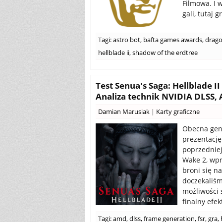
Filmowa. I 
gali, tutaj 
Tagi:
astro bot
,
bafta games awards
,
drago
hellblade ii
,
shadow of the erdtree
Test Senua's Saga: Hellblade I
Analiza technik NVIDIA DLSS, 
Damian Marusiak
|
Karty graficzne
Obecna gene
prezentację
poprzedniej
Wake 2, wpr
broni się n
doczekaliśm
możliwości 
finalny efek
Tagi:
amd
,
dlss
,
frame generation
,
fsr
,
gra
,