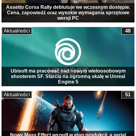
Assetto Corsa Rally debiutuje we wczesnym dostępie.
Cena, zapowiedź oraz wysokie wymagania sprzętowe
wersji PC
Aktualności
48
Ubisoft ma pracować nad nowym wieloosobowym
shooterem SF. Starcia na ogromną skalę w Unreal
Engine 5
Aktualności
51
Nowy Mass Effect wszedł w etap produkcji, a serial