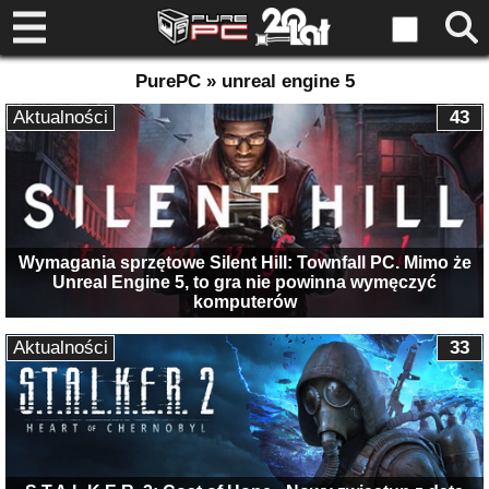
PurePC » unreal engine 5
Aktualności
43
Wymagania sprzętowe Silent Hill: Townfall PC. Mimo że
Unreal Engine 5, to gra nie powinna wymęczyć
komputerów
Aktualności
33