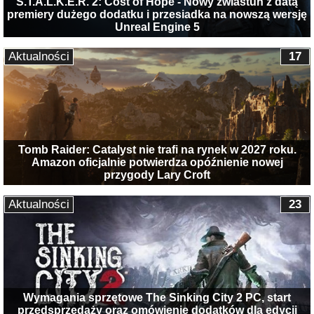
S.T.A.L.K.E.R. 2: Cost of Hope - Nowy zwiastun z datą
premiery dużego dodatku i przesiadka na nowszą wersję
Unreal Engine 5
Aktualności
17
Tomb Raider: Catalyst nie trafi na rynek w 2027 roku.
Amazon oficjalnie potwierdza opóźnienie nowej
przygody Lary Croft
Aktualności
23
Wymagania sprzętowe The Sinking City 2 PC, start
przedsprzedaży oraz omówienie dodatków dla edycji