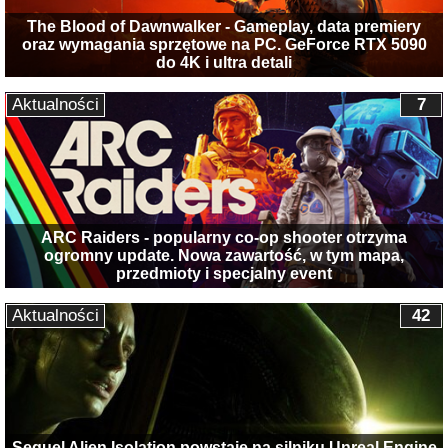
The Blood of Dawnwalker - Gameplay, data premiery
oraz wymagania sprzętowe na PC. GeForce RTX 5090
do 4K i ultra detali
Aktualności
7
ARC Raiders - popularny co-op shooter otrzyma
ogromny update. Nowa zawartość, w tym mapa,
przedmioty i specjalny event
Aktualności
42
Sequel Alien Isolation powstaje na silniku Unreal Engine