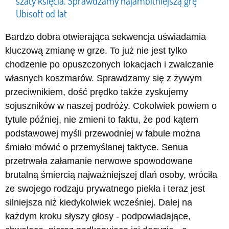
szaty księcia. Sprawdzamy najambitniejszą grę
Ubisoft od lat
Bardzo dobra otwierająca sekwencja uświadamia
kluczową zmianę w grze. To już nie jest tylko
chodzenie po opuszczonych lokacjach i zwalczanie
własnych koszmarów. Sprawdzamy się z żywym
przeciwnikiem, dość prędko także zyskujemy
sojuszników w naszej podróży. Cokolwiek powiem o
tytule później, nie zmieni to faktu, że pod kątem
podstawowej myśli przewodniej w fabule można
śmiało mówić o przemyślanej taktyce. Senua
przetrwała załamanie nerwowe spowodowane
brutalną śmiercią najważniejszej dlań osoby, wróciła
ze swojego rodzaju prywatnego piekła i teraz jest
silniejsza niż kiedykolwiek wcześniej. Dalej na
każdym kroku słyszy głosy - podpowiadające,