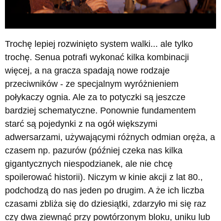
Trochę lepiej rozwinięto system walki... ale tylko
trochę. Senua potrafi wykonać kilka kombinacji
więcej, a na gracza spadają nowe rodzaje
przeciwników - ze specjalnym wyróżnieniem
połykaczy ognia. Ale za to potyczki są jeszcze
bardziej schematyczne. Ponownie fundamentem
starć są pojedynki z na ogół większymi
adwersarzami, używającymi różnych odmian oręża, a
czasem np. pazurów (później czeka nas kilka
gigantycznych niespodzianek, ale nie chcę
spoilerować historii). Niczym w kinie akcji z lat 80.,
podchodzą do nas jeden po drugim. A że ich liczba
czasami zbliża się do dziesiątki, zdarzyło mi się raz
czy dwa ziewnąć przy powtórzonym bloku, uniku lub