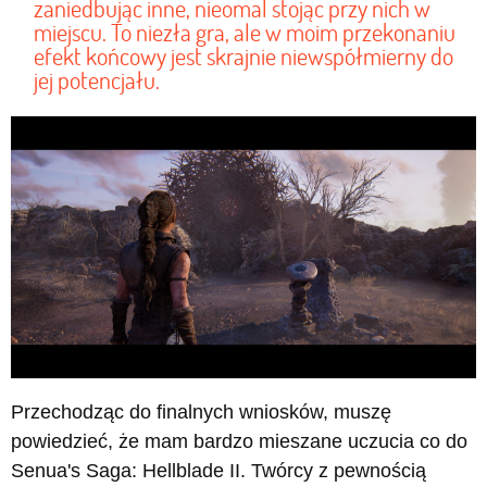
zaniedbując inne, nieomal stojąc przy nich w
miejscu. To niezła gra, ale w moim przekonaniu
efekt końcowy jest skrajnie niewspółmierny do
jej potencjału.
Przechodząc do finalnych wniosków, muszę
powiedzieć, że mam bardzo mieszane uczucia co do
Senua's Saga: Hellblade II. Twórcy z pewnością