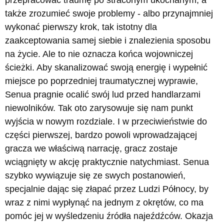
przepracować traumę po straconym ukochanym, a
także zrozumieć swoje problemy - albo przynajmniej
wykonać pierwszy krok, tak istotny dla
zaakceptowania samej siebie i znalezienia sposobu
na życie. Ale to nie oznacza końca wojowniczej
ścieżki. Aby skanalizować swoją energię i wypełnić
miejsce po poprzedniej traumatycznej wyprawie,
Senua pragnie ocalić swój lud przed handlarzami
niewolników. Tak oto zarysowuje się nam punkt
wyjścia w nowym rozdziale. I w przeciwieństwie do
części pierwszej, bardzo powoli wprowadzającej
gracza we właściwą narrację, gracz zostaje
wciągnięty w akcję praktycznie natychmiast. Senua
szybko wywiązuje się ze swych postanowień,
specjalnie dając się złapać przez Ludzi Północy, by
wraz z nimi wypłynąć na jednym z okrętów, co ma
pomóc jej w wyśledzeniu źródła najeźdźców. Okazja