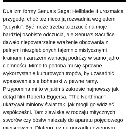
Dualizm formy Senua's Saga: Hellblade II urozmaica
przygodę, choć też nieco ją rozwadnia względem
"jedynki". Być może trzeba to zrzucić na moje
bardziej osobiste odczucia, ale Senua's Sacrifice
dawało niepowtarzalne wrażenie obcowania z
pełnymi niezgłębionych tajemnic mistycznymi
krainami i zarazem wariacją podróży w samo jądro
ciemności. Mimo to podoba mi się sprawne
wykorzystanie kulturowych tropów, by uzasadnić
wpasowanie się bohaterki w pewne ramy.
Przypomina mi to w jakimś zakresie najnowszy jak
dotąd film Roberta Eggersa. "The Northman"
ukazywał miniony świat tak, jak mogli go widzieć
współcześni. Tam zjawiska w rodzaju mitycznych
stworów czy bóstw należały do aparatu pojęciowego
miejscowych. Dlatego też na porządku dziennym