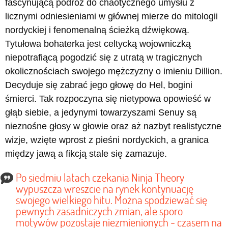
fascynującą podróż do chaotycznego umysłu z
licznymi odniesieniami w głównej mierze do mitologii
nordyckiej i fenomenalną ścieżką dźwiękową.
Tytułowa bohaterka jest celtycką wojowniczką
niepotrafiącą pogodzić się z utratą w tragicznych
okolicznościach swojego mężczyzny o imieniu Dillion.
Decyduje się zabrać jego głowę do Hel, bogini
śmierci. Tak rozpoczyna się nietypowa opowieść w
głąb siebie, a jedynymi towarzyszami Senuy są
nieznośne głosy w głowie oraz aż nazbyt realistyczne
wizje, wzięte wprost z pieśni nordyckich, a granica
między jawą a fikcją stale się zamazuje.
Po siedmiu latach czekania Ninja Theory
wypuszcza wreszcie na rynek kontynuację
swojego wielkiego hitu. Można spodziewać się
pewnych zasadniczych zmian, ale sporo
motywów pozostaje niezmienionych - czasem na