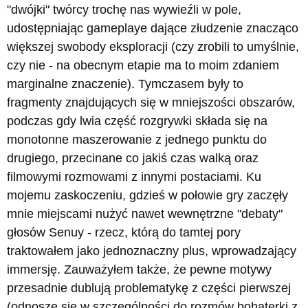
"dwójki" twórcy trochę nas wywieźli w pole,
udostępniając gameplaye dające złudzenie znacząco
większej swobody eksploracji (czy zrobili to umyślnie,
czy nie - na obecnym etapie ma to moim zdaniem
marginalne znaczenie). Tymczasem były to
fragmenty znajdujących się w mniejszości obszarów,
podczas gdy lwia część rozgrywki składa się na
monotonne maszerowanie z jednego punktu do
drugiego, przecinane co jakiś czas walką oraz
filmowymi rozmowami z innymi postaciami. Ku
mojemu zaskoczeniu, gdzieś w połowie gry zaczęły
mnie miejscami nużyć nawet wewnętrzne "debaty"
głosów Senuy - rzecz, którą do tamtej pory
traktowałem jako jednoznaczny plus, wprowadzający
immersję. Zauważyłem także, że pewne motywy
przesadnie dublują problematykę z części pierwszej
(odnoszę się w szczególności do rozmów bohaterki z