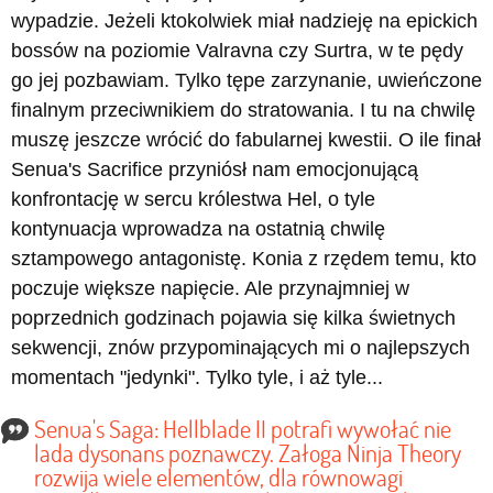
wypadzie. Jeżeli ktokolwiek miał nadzieję na epickich
bossów na poziomie Valravna czy Surtra, w te pędy
go jej pozbawiam. Tylko tępe zarzynanie, uwieńczone
finalnym przeciwnikiem do stratowania. I tu na chwilę
muszę jeszcze wrócić do fabularnej kwestii. O ile finał
Senua's Sacrifice przyniósł nam emocjonującą
konfrontację w sercu królestwa Hel, o tyle
kontynuacja wprowadza na ostatnią chwilę
sztampowego antagonistę. Konia z rzędem temu, kto
poczuje większe napięcie. Ale przynajmniej w
poprzednich godzinach pojawia się kilka świetnych
sekwencji, znów przypominających mi o najlepszych
momentach "jedynki". Tylko tyle, i aż tyle...
Senua's Saga: Hellblade II potrafi wywołać nie
lada dysonans poznawczy. Załoga Ninja Theory
rozwija wiele elementów, dla równowagi