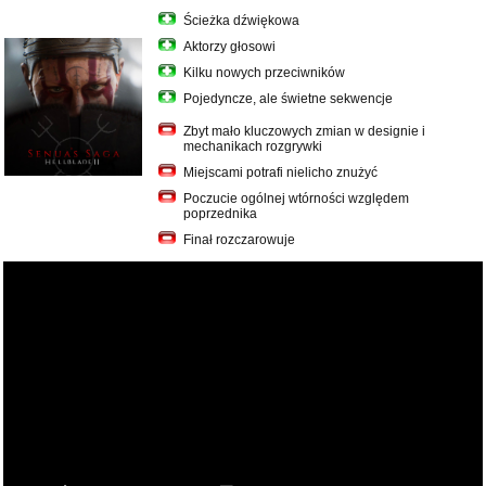
Ścieżka dźwiękowa
Aktorzy głosowi
Kilku nowych przeciwników
Pojedyncze, ale świetne sekwencje
Zbyt mało kluczowych zmian w designie i
mechanikach rozgrywki
Miejscami potrafi nielicho znużyć
Poczucie ogólnej wtórności względem
poprzednika
Finał rozczarowuje