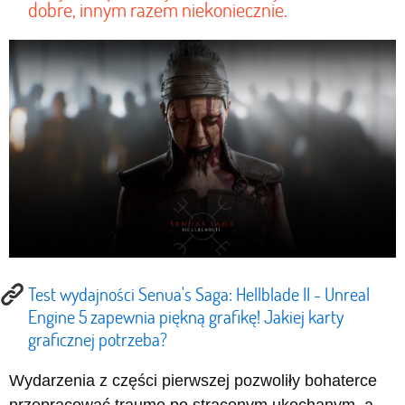
dobre, innym razem niekoniecznie.
Test wydajności Senua's Saga: Hellblade II - Unreal
Engine 5 zapewnia piękną grafikę! Jakiej karty
graficznej potrzeba?
Wydarzenia z części pierwszej pozwoliły bohaterce