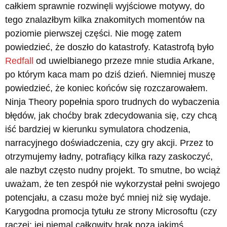
całkiem sprawnie rozwinęli wyjściowe motywy, do
tego znalazłbym kilka znakomitych momentów na
poziomie pierwszej części. Nie mogę zatem
powiedzieć, że doszło do katastrofy. Katastrofą było
Redfall
od uwielbianego przeze mnie studia Arkane,
po którym kaca mam po dziś dzień. Niemniej muszę
powiedzieć, że koniec końców się rozczarowałem.
Ninja Theory popełnia sporo trudnych do wybaczenia
błędów, jak choćby brak zdecydowania się, czy chcą
iść bardziej w kierunku symulatora chodzenia,
narracyjnego doświadczenia, czy gry akcji. Przez to
otrzymujemy ładny, potrafiący kilka razy zaskoczyć,
ale nazbyt często nudny projekt. To smutne, bo wciąż
uważam, że ten zespół nie wykorzystał pełni swojego
potencjału, a czasu może być mniej niż się wydaje.
Karygodna promocja tytułu ze strony Microsoftu (czy
raczej: jej niemal całkowity brak poza jakimś