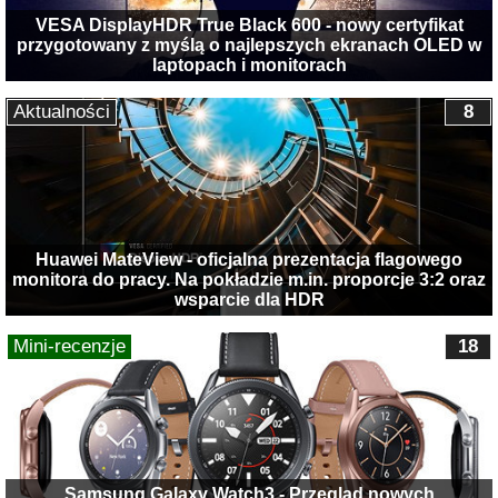
VESA DisplayHDR True Black 600 - nowy certyfikat
przygotowany z myślą o najlepszych ekranach OLED w
laptopach i monitorach
Aktualności
8
Huawei MateView - oficjalna prezentacja flagowego
monitora do pracy. Na pokładzie m.in. proporcje 3:2 oraz
wsparcie dla HDR
Mini-recenzje
18
Samsung Galaxy Watch3 - Przegląd nowych