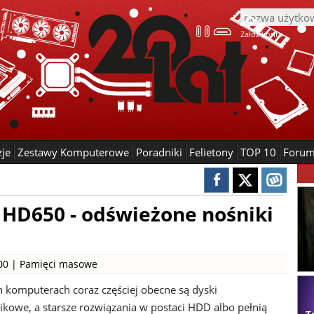
Załóż konto
zje
Zestawy Komputerowe
Poradniki
Felietony
TOP 10
Foru
 HD650 - odświeżone nośniki
00 |
Pamięci masowe
omputerach coraz częściej obecne są dyski
kowe, a starsze rozwiązania w postaci HDD albo pełnią