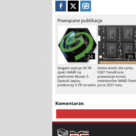
Powiązane publikacje
24
35
Seagate szykuje 50 TB
Dobre wieści dla rynku
dyski HAMR na
SSD? TrendForce
platformie Mozaic 5.
przewiduje koniec
Gęstość zapisu
niedoborów NAND Flas
przekroczy 5 TB na talerz
już w 2027 roku
Komentarze: