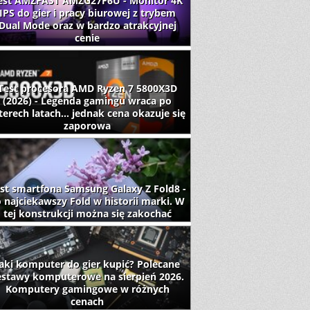
est AMZFAST AMZG27F6U - Monitor 4K
IPS do gier i pracy biurowej z trybem
Dual Mode oraz w bardzo atrakcyjnej
cenie
Test procesora AMD Ryzen 7 5800X3D
(2026) - Legenda gamingu wraca po
terech latach... jednak cena okazuje się
zaporowa
st smartfona Samsung Galaxy Z Fold8 -
 najciekawszy Fold w historii marki. W
tej konstrukcji można się zakochać
aki komputer do gier kupić? Polecane
estawy komputerowe na sierpień 2026.
Komputery gamingowe w różnych
cenach