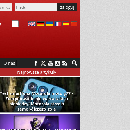
m
O nas
Najnowsze artykuły
Test smartfona Motorola moto g77 -
Zdecydowanie nie warta takich
pieniędzy! Motorola strzela
samobójczego gola