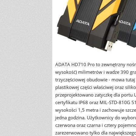
ADATA HD710 Pro to zewnętrzny nośnik
wysokość) milimetrów i wadze 390 gr
trzyczęściowej obudowie - mowa tuta
plastikowej części właściwej oraz si
przeprojektowano zatyczkę dla portu U
certyfikatu IP68 oraz MIL-STD-810G 
wysokości 1,5 metra i zachowuje szcze
jedna godzina. Użytkownicy do wyboru 
czerwona oraz czarna i cztery pojemnoś
zarezerwowano tylko dla największego