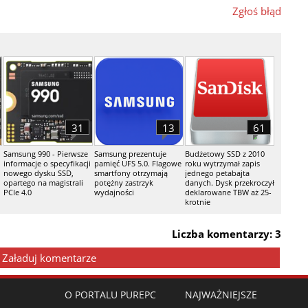
Zgłoś błąd
31
13
61
Samsung 990 - Pierwsze
Samsung prezentuje
Budżetowy SSD z 2010
informacje o specyfikacji
pamięć UFS 5.0. Flagowe
roku wytrzymał zapis
nowego dysku SSD,
smartfony otrzymają
jednego petabajta
h
opartego na magistrali
potężny zastrzyk
danych. Dysk przekroczył
PCIe 4.0
wydajności
deklarowane TBW aż 25-
krotnie
Liczba komentarzy: 3
Załaduj komentarze
O PORTALU PUREPC
NAJWAŻNIEJSZE