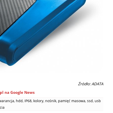
Źródło: ADATA
pl na Google News
warancja
,
hdd
,
IP68
,
kolory
,
nośnik
,
pamięć masowa
,
ssd
,
usb
cia