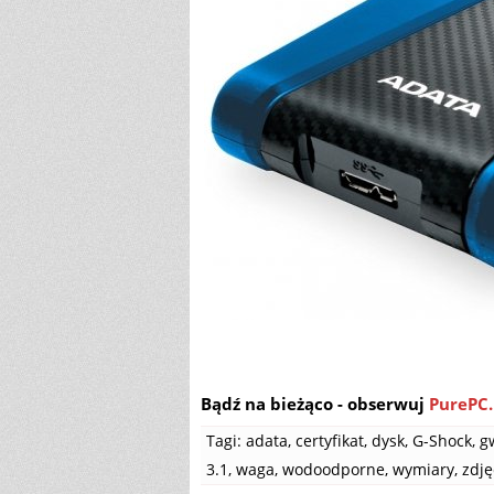
Bądź na bieżąco - obserwuj
PurePC.
Tagi:
adata
,
certyfikat
,
dysk
,
G-Shock
,
g
3.1
,
waga
,
wodoodporne
,
wymiary
,
zdję