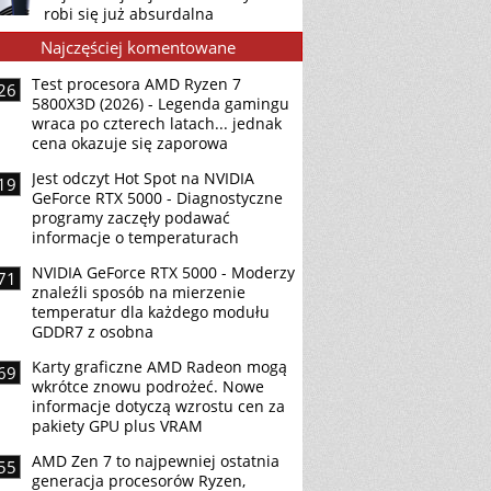
robi się już absurdalna
Najczęściej komentowane
Test procesora AMD Ryzen 7
26
5800X3D (2026) - Legenda gamingu
wraca po czterech latach... jednak
cena okazuje się zaporowa
Jest odczyt Hot Spot na NVIDIA
19
GeForce RTX 5000 - Diagnostyczne
programy zaczęły podawać
informacje o temperaturach
NVIDIA GeForce RTX 5000 - Moderzy
71
znaleźli sposób na mierzenie
temperatur dla każdego modułu
GDDR7 z osobna
Karty graficzne AMD Radeon mogą
69
wkrótce znowu podrożeć. Nowe
informacje dotyczą wzrostu cen za
pakiety GPU plus VRAM
AMD Zen 7 to najpewniej ostatnia
55
generacja procesorów Ryzen,