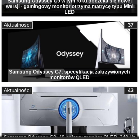
Samsung Odyssey G9 w tym roku doczeka się nowej
wersji - gamingowy monitor otrzyma matrycę typu Mini
LED
Aktualności
37
Samsung Odyssey G7: specyfikacja zakrzywionych
monitorów QLED
Aktualności
43
Samsung Odyssey G9: 49-calowy monitor QLED, 240 Hz