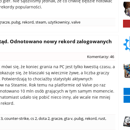
o gier. Nie sądziliśmy jednak, że co chwilę będzie notować
 rekordy popularności.
gracze
,
pubg
,
rekord
,
steam
,
użytkownicy
,
valve
otąd. Odnotowano nowy rekord zalogowanych
Komentarzy: 46
 mówi się, że koniec grania na PC jest tylko kwestią czasu, a
kazuje się, że blaszaki są wiecznie żywe, a liczba graczy
. Potwierdzają to chociażby statystyki aktywnych
w na Steamie. Rok temu na platformie od Valve po raz
dnotowano 10 mln osób grających w tym samym momencie.
atomiast udało się pobić nieco inny, ale wcale nie mniej
rekord.
 3
,
counter-strike
,
cs 2
,
dota 2
,
gracze
,
gta v
,
pubg
,
rekord
,
rust
,