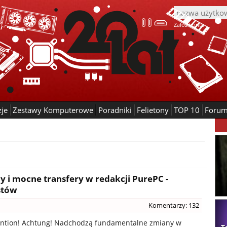
Załóż konto
zje
Zestawy Komputerowe
Poradniki
Felietony
TOP 10
Foru
 i mocne transfery w redakcji PurePC -
stów
Komentarzy: 132
ention! Achtung! Nadchodzą fundamentalne zmiany w