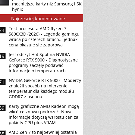
mocniejsze karty niż Samsung i SK
hynix
Najczęściej komentowane
Test procesora AMD Ryzen 7
24
5800X3D (2026) - Legenda gamingu
wraca po czterech latach... jednak
cena okazuje się zaporowa
Jest odczyt Hot Spot na NVIDIA
19
GeForce RTX 5000 - Diagnostyczne
programy zaczęły podawać
informacje o temperaturach
NVIDIA GeForce RTX 5000 - Moderzy
71
znaleźli sposób na mierzenie
temperatur dla każdego modułu
GDDR7 z osobna
Karty graficzne AMD Radeon mogą
69
wkrótce znowu podrożeć. Nowe
informacje dotyczą wzrostu cen za
pakiety GPU plus VRAM
AMD Zen 7 to najpewniej ostatnia
55