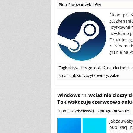
Piotr Piwowarczyk
|
Gry
Steam prze
zeszłym mie
użytkownikó
uzyskanie j
Okazuje się,
ze Steama k
granie na P
Tagi:
aktywni
,
cs go
,
dota 2
,
ea
,
electronic 
steam
,
ubisoft
,
użytkownicy
,
valve
Windows 11 wciąż nie cieszy 
Tak wskazuje czerwcowa anki
Dominik Wiśniewski
|
Oprogramowanie
Jak zauważy
publikacji 