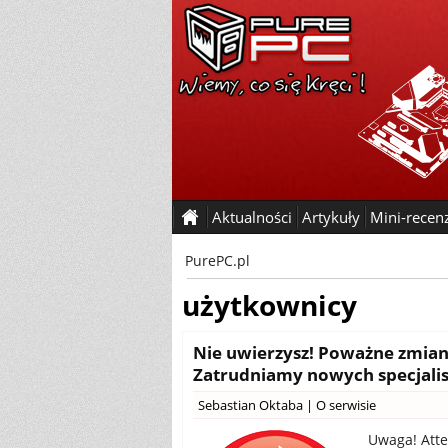
Aktualności
Artykuły
Mini-recen
PurePC.pl
użytkownicy
Nie uwierzysz! Poważne zmiany
Zatrudniamy nowych specjali
Sebastian Oktaba
|
O serwisie
Uwaga! Att