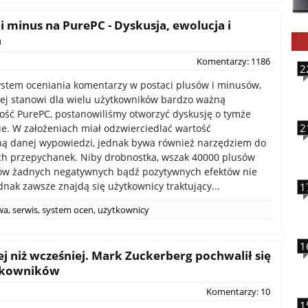
 minus na PurePC - Dyskusja, ewolucja i
n
Komentarzy: 1186
2
stem oceniania komentarzy w postaci plusów i minusów,
ej stanowi dla wielu użytkowników bardzo ważną
ość PurePC, postanowiliśmy otworzyć dyskusję o tymże
2
. W założeniach miał odzwierciedlać wartość
ną danej wypowiedzi, jednak bywa również narzędziem do
ch przepychanek. Niby drobnostka, wszak 40000 plusów
ów żadnych negatywnych bądź pozytywnych efektów nie
dnak zawsze znajdą się użytkownicy traktujący...
1
wa
,
serwis
,
system ocen
,
użytkownicy
1
ej niż wcześniej. Mark Zuckerberg pochwalił się
ytkowników
Komentarzy: 10
1