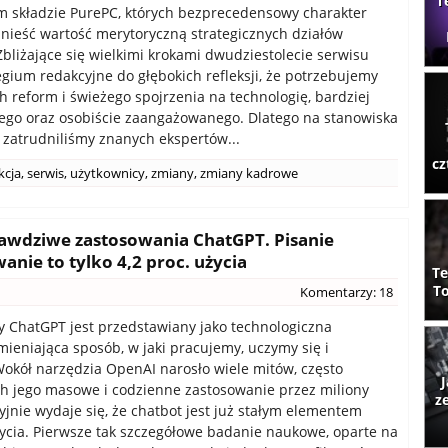
T
 składzie PurePC, których bezprecedensowy charakter
nieść wartość merytoryczną strategicznych działów
Zbliżające się wielkimi krokami dwudziestolecie serwisu
legium redakcyjne do głębokich refleksji, że potrzebujemy
 reform i świeżego spojrzenia na technologię, bardziej
go oraz osobiście zaangażowanego. Dlatego na stanowiska
 zatrudniliśmy znanych ekspertów...
cz
kcja
,
serwis
,
użytkownicy
,
zmiany
,
zmiany kadrowe
rawdziwe zastosowania ChatGPT. Pisanie
nie to tylko 4,2 proc. użycia
Te
To
Komentarzy: 18
 ChatGPT jest przedstawiany jako technologiczna
mieniająca sposób, w jaki pracujemy, uczymy się i
okół narzędzia OpenAI narosło wiele mitów, często
J
h jego masowe i codzienne zastosowanie przez miliony
z
cyjnie wydaje się, że chatbot jest już stałym elementem
ycia. Pierwsze tak szczegółowe badanie naukowe, oparte na