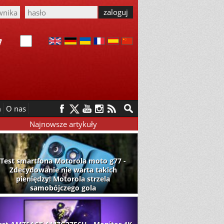
m
O nas
Najnowsze artykuły
Test smartfona Motorola moto g77 -
Zdecydowanie nie warta takich
pieniędzy! Motorola strzela
samobójczego gola