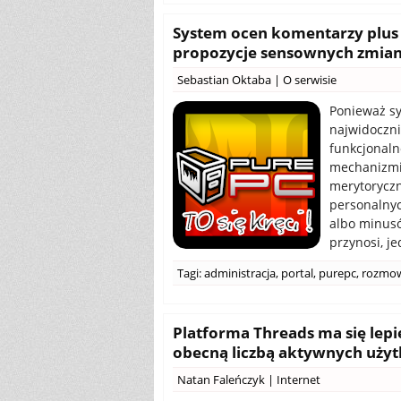
System ocen komentarzy plus i
propozycje sensownych zmia
Sebastian Oktaba
|
O serwisie
Ponieważ sy
najwidoczni
funkcjonaln
mechanizmie
merytorycz
personalny
albo minus
przynosi, je
Tagi:
administracja
,
portal
,
purepc
,
rozmo
Platforma Threads ma się lepi
obecną liczbą aktywnych uż
Natan Faleńczyk
|
Internet