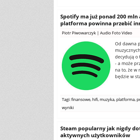
Spotify ma już ponad 200 ml
platforma powinna przebić in
Piotr Piwowarczyk
|
Audio Foto Video
Od dawna pa
muzycznych 
decydują o 
- a może pr
na to, że w
będzie w sta
Tagi:
finansowe
,
hifi
,
muzyka
,
platforma
,
p
wyniki
Steam popularny jak nigdy do
aktywnych użytkowników