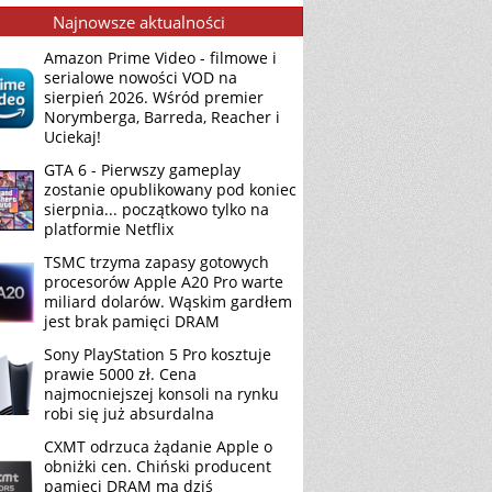
Najnowsze aktualności
Amazon Prime Video - filmowe i
serialowe nowości VOD na
sierpień 2026. Wśród premier
Norymberga, Barreda, Reacher i
Uciekaj!
GTA 6 - Pierwszy gameplay
zostanie opublikowany pod koniec
sierpnia... początkowo tylko na
platformie Netflix
TSMC trzyma zapasy gotowych
procesorów Apple A20 Pro warte
miliard dolarów. Wąskim gardłem
jest brak pamięci DRAM
Sony PlayStation 5 Pro kosztuje
prawie 5000 zł. Cena
najmocniejszej konsoli na rynku
robi się już absurdalna
CXMT odrzuca żądanie Apple o
obniżki cen. Chiński producent
pamięci DRAM ma dziś