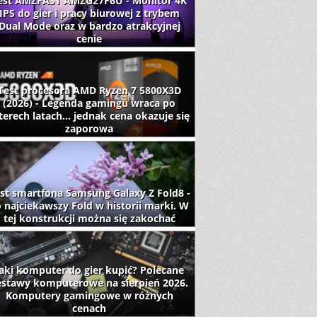
est AMZFAST AMZG27F6U - Monitor 4K
IPS do gier i pracy biurowej z trybem
Dual Mode oraz w bardzo atrakcyjnej
cenie
Test procesora AMD Ryzen 7 5800X3D
(2026) - Legenda gamingu wraca po
terech latach... jednak cena okazuje się
zaporowa
st smartfona Samsung Galaxy Z Fold8 -
 najciekawszy Fold w historii marki. W
tej konstrukcji można się zakochać
aki komputer do gier kupić? Polecane
estawy komputerowe na sierpień 2026.
Komputery gamingowe w różnych
cenach