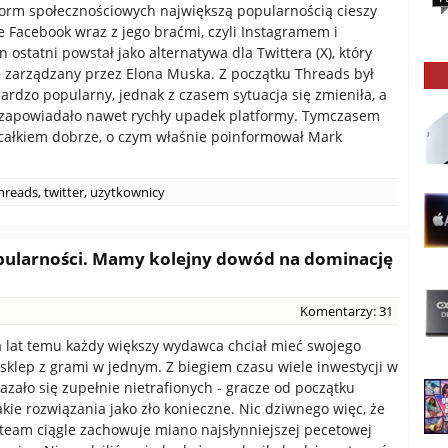
orm społecznościowych największą popularnością cieszy
ie Facebook wraz z jego braćmi, czyli Instagramem i
 ostatni powstał jako alternatywa dla Twittera (X), który
e zarządzany przez Elona Muska. Z początku Threads był
rdzo popularny, jednak z czasem sytuacja się zmieniła, a
 zapowiadało nawet rychły upadek platformy. Tymczasem
całkiem dobrze, o czym właśnie poinformował Mark
hreads
,
twitter
,
użytkownicy
ularności. Mamy kolejny dowód na dominację
Komentarzy: 31
ka lat temu każdy większy wydawca chciał mieć swojego
 sklep z grami w jednym. Z biegiem czasu wiele inwestycji w
kazało się zupełnie nietrafionych - gracze od początku
akie rozwiązania jako zło konieczne. Nic dziwnego więc, że
Steam ciągle zachowuje miano najsłynniejszej pecetowej