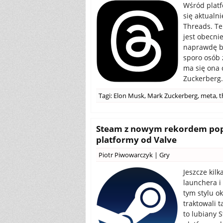
Wśród platf
się aktualn
Threads. Ten
jest obecni
naprawdę ba
sporo osób
ma się ona 
Zuckerberg.
Tagi:
Elon Musk
,
Mark Zuckerberg
,
meta
,
t
Steam z nowym rekordem pop
platformy od Valve
Piotr Piwowarczyk
|
Gry
Jeszcze kil
launchera i
tym stylu o
traktowali t
to lubiany 