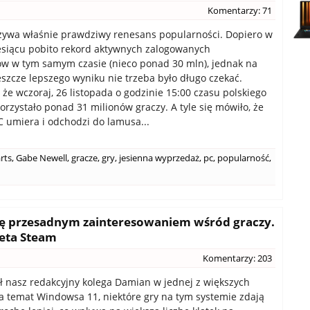
Komentarzy: 71
żywa właśnie prawdziwy renesans popularności. Dopiero w
siącu pobito rekord aktywnych zalogowanych
w w tym samym czasie (nieco ponad 30 mln), jednak na
eszcze lepszego wyniku nie trzeba było długo czekać.
 że wczoraj, 26 listopada o godzinie 15:00 czasu polskiego
orzystało ponad 31 milionów graczy. A tyle się mówiło, że
C umiera i odchodzi do lamusa...
arts
,
Gabe Newell
,
gracze
,
gry
,
jesienna wyprzedaż
,
pc
,
popularność
,
się przesadnym zainteresowaniem wśród graczy.
eta Steam
Komentarzy: 203
ł nasz redakcyjny kolega Damian w jednej z większych
na temat Windowsa 11, niektóre gry na tym systemie zdają