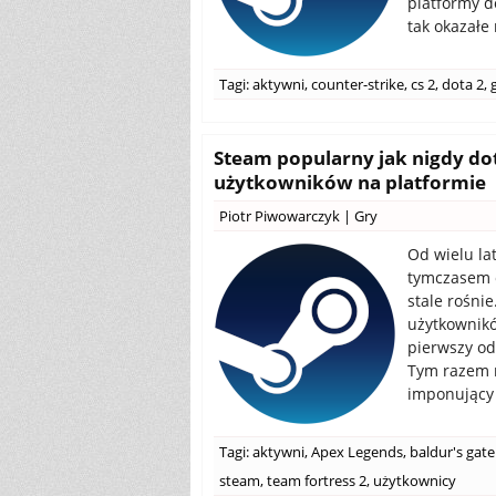
platformy d
tak okazałe
Tagi:
aktywni
,
counter-strike
,
cs 2
,
dota 2
,
Steam popularny jak nigdy d
użytkowników na platformie
Piotr Piwowarczyk
|
Gry
Od wielu lat
tymczasem o
stale rośnie
użytkownikó
pierwszy o
Tym razem n
imponujący 
Tagi:
aktywni
,
Apex Legends
,
baldur's gate
steam
,
team fortress 2
,
użytkownicy