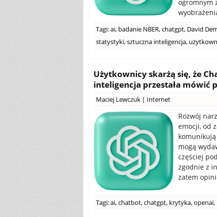
ogromnym zb
wyobrażeni
Tagi:
ai
,
badanie NBER
,
chatgpt
,
David De
statystyki
,
sztuczna inteligencja
,
użytkown
Użytkownicy skarżą się, że Cha
inteligencja przestała mówić
Maciej Lewczuk
|
Internet
Rozwój narz
emocji, od 
komunikują
mogą wydawa
częściej po
zgodnie z in
zatem opini
Tagi:
ai
,
chatbot
,
chatgpt
,
krytyka
,
openai
,