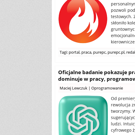
personalnym
pozwoli pod
testowych. 
skłoniło ko
gruntownych
emocjonalne
kierownicze
Tagi:
portal
,
praca
,
purepc
,
purepc.pl
,
reda
Oficjalne badanie pokazuje p
dominuje w pracy, programowa
Maciej Lewczuk
|
Oprogramowanie
Od premiery
rewolucja z
tworzymy. W
sugerującyc
ludzi. Intui
cyfrowego ż