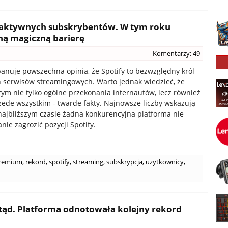
n aktywnych subskrybentów. W tym roku
ną magiczną barierę
Komentarzy: 49
nuje powszechna opinia, że Spotify to bezwzględny król
serwisów streamingowych. Warto jednak wiedzieć, że
tym nie tylko ogólne przekonania internautów, lecz również
zede wszystkim - twarde fakty. Najnowsze liczby wskazują
 najbliższym czasie żadna konkurencyjna platforma nie
nie zagrozić pozycji Spotify.
remium
,
rekord
,
spotify
,
streaming
,
subskrypcja
,
użytkownicy
,
tąd. Platforma odnotowała kolejny rekord