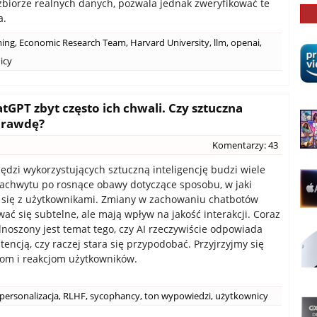
iorze realnych danych, pozwala jednak zweryfikować te
a.
ming
,
Economic Research Team
,
Harvard University
,
llm
,
openai
,
icy
tGPT zbyt często ich chwali. Czy sztuczna
 prawdę?
Komentarzy: 43
ędzi wykorzystujących sztuczną inteligencję budzi wiele
zachwytu po rosnące obawy dotyczące sposobu, w jaki
 się z użytkownikami. Zmiany w zachowaniu chatbotów
ć się subtelne, ale mają wpływ na jakość interakcji. Coraz
dnoszony jest temat tego, czy AI rzeczywiście odpowiada
tencją, czy raczej stara się przypodobać. Przyjrzyjmy się
om i reakcjom użytkowników.
personalizacja
,
RLHF
,
sycophancy
,
ton wypowiedzi
,
użytkownicy