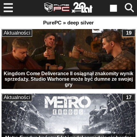
PurePC » deep silver
Aktualności
19
Kingdom Come Deliverance II osiągnął znakomity wynik
sprzedaży. Studio Warhorse może być dumne ze swojej
gry
Aktualności
17