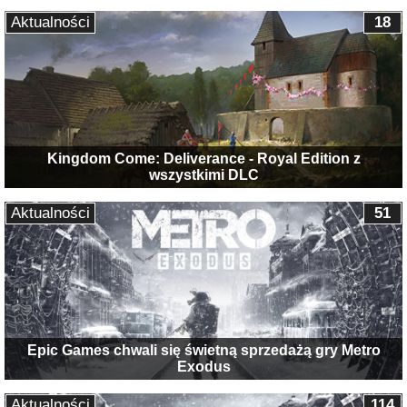
Aktualności
18
Kingdom Come: Deliverance - Royal Edition z
wszystkimi DLC
Aktualności
51
Epic Games chwali się świetną sprzedażą gry Metro
Exodus
Aktualności
114