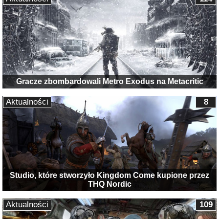
Gracze zbombardowali Metro Exodus na Metacritic
Aktualności
8
Studio, które stworzyło Kingdom Come kupione przez
THQ Nordic
Aktualności
109