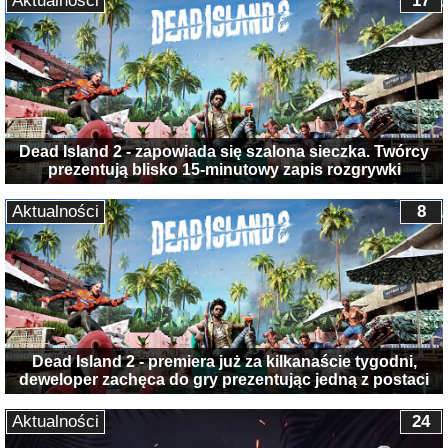
Aktualności
17
Dead Island 2 - zapowiada się szalona sieczka. Twórcy
prezentują blisko 15-minutowy zapis rozgrywki
Aktualności
8
Dead Island 2 - premiera już za kilkanaście tygodni,
deweloper zachęca do gry prezentując jedną z postaci
Aktualności
24