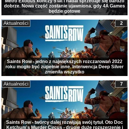
Metro Exodus kończy 5 lat i nadal sprzedaje się bardzo
dobrze. Nowa część zostanie ujawniona, gdy 4A Games
będzie gotowe
Aktualności
2
Saints Row - jedno z największych rozczarowań 2022
roku mogło być zupełnie inne. Interwencja Deep Silver
zmieniła wszystko
Aktualności
7
Saints Row - twórcy dalej rozwijają swój tytuł. Oto Doc
Ketchum's Murder Circus - drugie duże rozszerzenie i