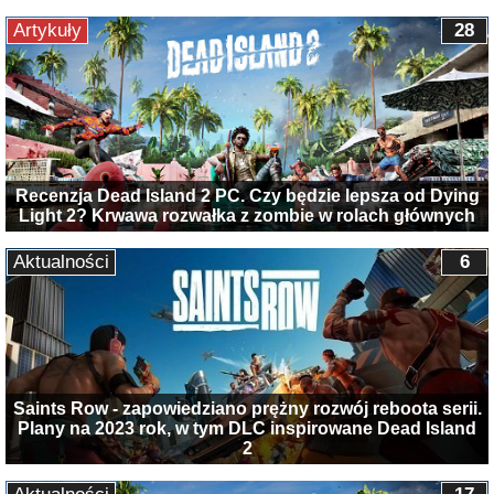
Artykuły
28
Recenzja Dead Island 2 PC. Czy będzie lepsza od Dying
Light 2? Krwawa rozwałka z zombie w rolach głównych
Aktualności
6
Saints Row - zapowiedziano prężny rozwój reboota serii.
Plany na 2023 rok, w tym DLC inspirowane Dead Island
2