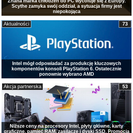
Znana marka chłodzeń do PC wycofuje się z Europy.
Scythe zamyka swój oddział, a sytuacja firmy jest
niepokojąca
Aktualności
73
Intel mógł odpowiadać za produkcję kluczowych
komponentów konsoli PlayStation 6. Ostatecznie
ponownie wybrano AMD
Akcja partnerska
53
Niższe ceny na procesory Intel, płyty główne, karty
graficzne, pamięć RAM, zasilacze i dyski SSD. Promocja