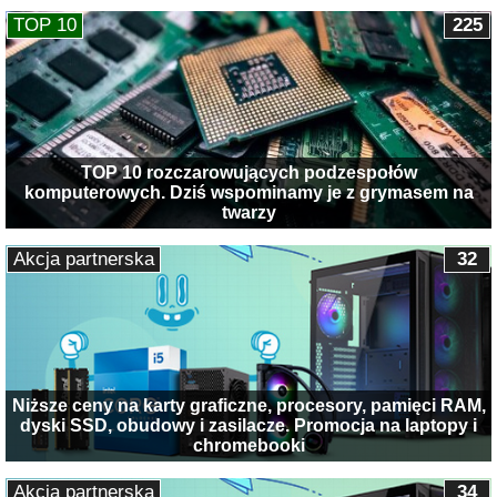
TOP 10
225
TOP 10 rozczarowujących podzespołów
komputerowych. Dziś wspominamy je z grymasem na
twarzy
Akcja partnerska
32
Niższe ceny na karty graficzne, procesory, pamięci RAM,
dyski SSD, obudowy i zasilacze. Promocja na laptopy i
chromebooki
Akcja partnerska
34