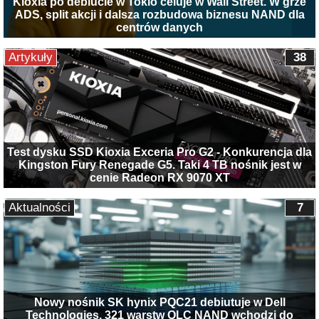
Kioxia po debiucie w Tokio celuje w Wall Street. W grze
ADS, split akcji i dalsza rozbudowa biznesu NAND dla
centrów danych
Artykuły
38
Test dysku SSD Kioxia Exceria Pro G2 - Konkurencja dla
Kingston Fury Renegade G5. Taki 4 TB nośnik jest w
cenie Radeon RX 9070 XT
Aktualności
7
Nowy nośnik SK hynix PQC21 debiutuje w Dell
Technologies. 321 warstw QLC NAND wchodzi do