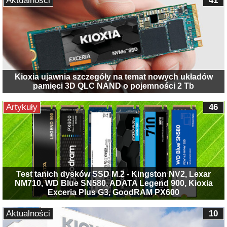
Aktualności
41
Kioxia ujawnia szczegóły na temat nowych układów
pamięci 3D QLC NAND o pojemności 2 Tb
Artykuły
46
Test tanich dysków SSD M.2 - Kingston NV2, Lexar
NM710, WD Blue SN580, ADATA Legend 900, Kioxia
Exceria Plus G3, GoodRAM PX600
Aktualności
10