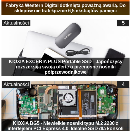
Fabryka Western Digital dotknięta poważną awarią. Do
sklepów nie trafi łącznie 6,5 eksbajtów pamięci
Aktualności
5
KIOXIA EXCERIA PLUS Portable SSD - Japończycy
rozszerzają swoją ofertę o przenośne nośniki
półprzewodnikowe
Aktualności
4
KIOXIA BG5 - Niewielkie nośniki typu M.2 2230 z
interfejsem PCI Express 4.0. Idealne SSD dla konsoli