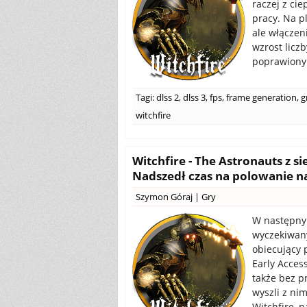
raczej z ci
pracy. Na p
ale włączen
wzrost licz
poprawiony
Tagi:
dlss 2
,
dlss 3
,
fps
,
frame generation
,
g
witchfire
Witchfire - The Astronauts z
Nadszedł czas na polowanie 
Szymon Góraj
|
Gry
W następnym
wyczekiwany
obiecujący p
Early Access
także bez p
wyszli z ni
Witchfire, 