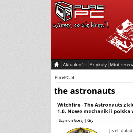
Aktualności
Artykuły
Mini-recen
PurePC.pl
the astronauts
Witchfire - The Astronauts z 
1.0. Nowe mechaniki i polska
Szymon Góraj
|
Gry
Jeżeli dotąd