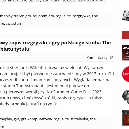
meplay trailer
,
gra
,
pc
,
premiera
,
roguelite
,
rozgrywka
,
the
ire
,
zwiastun
wy zapis rozgrywki z gry polskiego studia The
biutu tytułu
Komentarzy: 12
kcji strzelanki Witchfire trwa już wiele lat. Wystarczy
, że projekt był pierwotnie zapowiedziany w 2017 roku. Od
przeszedł sporo zmian koncepcyjnych. Wygląda jednak na
kie studio The Astronauts jest niemal gotowe do
ia pierwszej wersji gry. Na Summer Game Fest 2023
ano nowy, choć dosyć krótki, zapis rozgrywki, a także
kiedy produkcja trafi na rynek.
meplay
,
gra
,
gra komputerowa
,
roguelite
,
strzelanka
,
the
ire