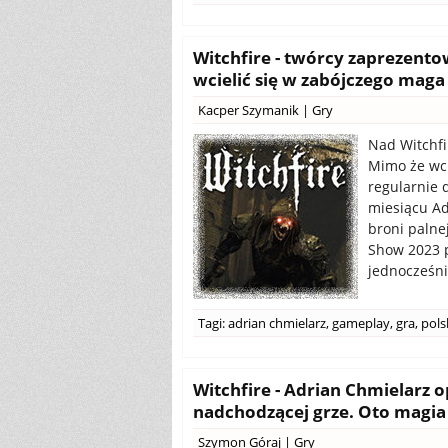
Witchfire - twórcy zaprezentow
wcielić się w zabójczego maga
Kacper Szymanik
|
Gry
Nad Witchfir
Mimo że wci
regularnie 
miesiącu Ad
broni palne
Show 2023 p
jednocześni
Tagi:
adrian chmielarz
,
gameplay
,
gra
,
pols
Witchfire - Adrian Chmielarz 
nadchodzącej grze. Oto magia
Szymon Góraj
|
Gry