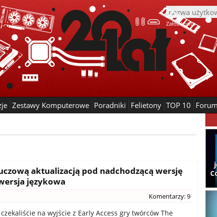
Załóż konto
zje
Zestawy Komputerowe
Poradniki
Felietony
TOP 10
Foru
kluczową aktualizacją pod nadchodzącą wersję
C
 wersja językowa
Komentarzy: 9
 czekaliście na wyjście z Early Access gry twórców The