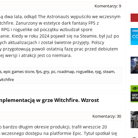
Komentarzy: 9
ną dwa lata, odkąd The Astronauts wypuściło we wczesnym
tchfire. Zanurzony w estetyce dark fantasy FPS z
RPG i roguelike od początku wzbudzał spore
anie. Kiedy w roku 2024 pojawił się na Steamie, był już po
ych aktualizacjach i został świetnie przyjęty. Polscy
 przygotowują powoli ostatnią fazę prac przed debiutem
 wersji i atrakcji jest co niemiara.
s
,
epic games store
,
fps
,
gry
,
pc
,
roadmap
,
roguelike
,
rpg
,
steam
,
itchfire
mplementacją w grze Witchfire. Wzrost
Komentarzy: 30
o bardzo długim okresie produkcji, trafił wreszcie 20
 wczesnego dostępu na platformie Epic. Tytuł spotkał się