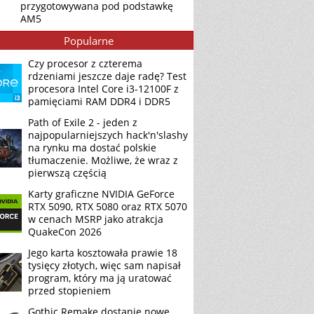
przygotowywana pod podstawkę
AM5
Popularne
Czy procesor z czterema
rdzeniami jeszcze daje radę? Test
procesora Intel Core i3-12100F z
pamięciami RAM DDR4 i DDR5
Path of Exile 2 - jeden z
najpopularniejszych hack'n'slashy
na rynku ma dostać polskie
tłumaczenie. Możliwe, że wraz z
pierwszą częścią
Karty graficzne NVIDIA GeForce
RTX 5090, RTX 5080 oraz RTX 5070
w cenach MSRP jako atrakcja
QuakeCon 2026
Jego karta kosztowała prawie 18
tysięcy złotych, więc sam napisał
program, który ma ją uratować
przed stopieniem
Gothic Remake dostanie nowe