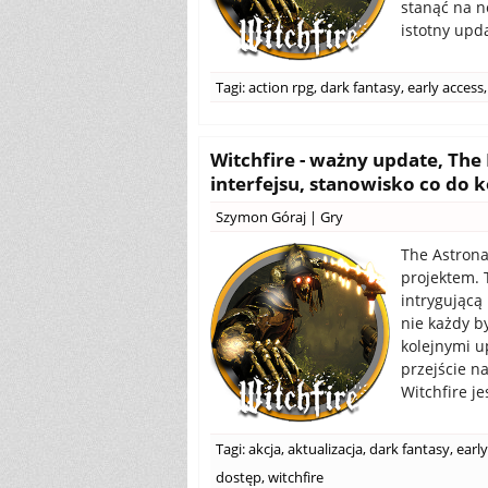
stanąć na n
istotny upda
Tagi:
action rpg
,
dark fantasy
,
early access
,
Witchfire - ważny update, Th
interfejsu, stanowisko co do 
Szymon Góraj
|
Gry
The Astrona
projektem. 
intrygującą
nie każdy b
kolejnymi u
przejście n
Witchfire je
Tagi:
akcja
,
aktualizacja
,
dark fantasy
,
earl
dostęp
,
witchfire