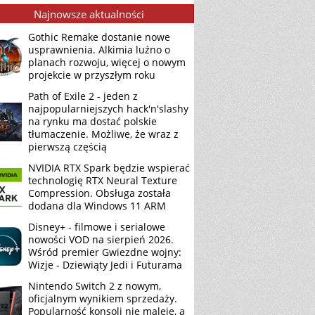
Najnowsze aktualności
Gothic Remake dostanie nowe
usprawnienia. Alkimia luźno o
planach rozwoju, więcej o nowym
projekcie w przyszłym roku
Path of Exile 2 - jeden z
najpopularniejszych hack'n'slashy
na rynku ma dostać polskie
tłumaczenie. Możliwe, że wraz z
pierwszą częścią
NVIDIA RTX Spark będzie wspierać
technologię RTX Neural Texture
Compression. Obsługa została
dodana dla Windows 11 ARM
Disney+ - filmowe i serialowe
nowości VOD na sierpień 2026.
Wśród premier Gwiezdne wojny:
Wizje - Dziewiąty Jedi i Futurama
Nintendo Switch 2 z nowym,
oficjalnym wynikiem sprzedaży.
Popularność konsoli nie maleje, a