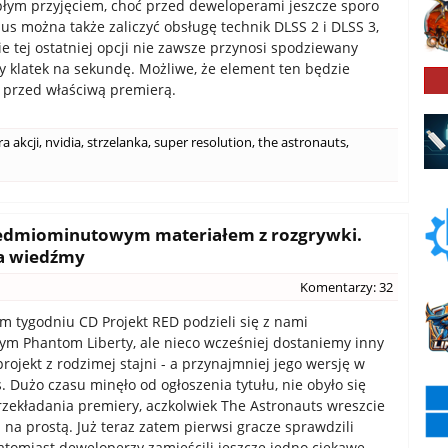
epłym przyjęciem, choć przed deweloperami jeszcze sporo
lus można także zaliczyć obsługę technik DLSS 2 i DLSS 3,
ie tej ostatniej opcji nie zawsze przynosi spodziewany
by klatek na sekundę. Możliwe, że element ten będzie
 przed właściwą premierą.
ra akcji
,
nvidia
,
strzelanka
,
super resolution
,
the astronauts
,
 siedmiominutowym materiałem z rozgrywki.
na wiedźmy
Komentarzy: 32
 tygodniu CD Projekt RED podzieli się z nami
m Phantom Liberty, ale nieco wcześniej dostaniemy inny
rojekt z rodzimej stajni - a przynajmniej jego wersję w
. Dużo czasu minęło od ogłoszenia tytułu, nie obyło się
rzekładania premiery, aczkolwiek The Astronauts wreszcie
m na prostą. Już teraz zatem pierwsi gracze sprawdzili
natomiast deweloperzy zamieścili jeszcze jedno ciekawe