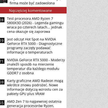
firma może być zadowolona
Najczęściej komentowane
Test procesora AMD Ryzen 7
28
5800X3D (2026) - Legenda gamingu
wraca po czterech latach... jednak
cena okazuje się zaporowa
Jest odczyt Hot Spot na NVIDIA
19
GeForce RTX 5000 - Diagnostyczne
programy zaczęły podawać
informacje o temperaturach
NVIDIA GeForce RTX 5000 - Moderzy
71
znaleźli sposób na mierzenie
temperatur dla każdego modułu
GDDR7 z osobna
Karty graficzne AMD Radeon mogą
69
wkrótce znowu podrożeć. Nowe
informacje dotyczą wzrostu cen za
pakiety GPU plus VRAM
AMD Zen 7 to najpewniej ostatnia
55
generacja procesorów Ryzen,