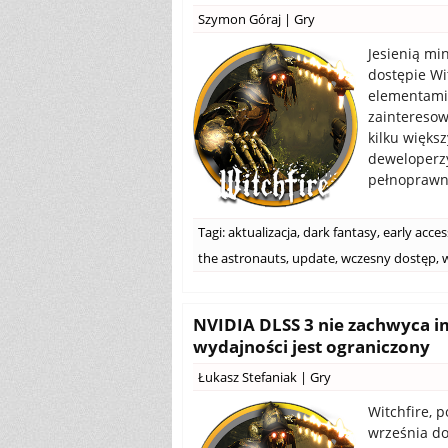
Szymon Góraj
|
Gry
Jesienią mi
dostępie Wi
elementami 
zainteresow
kilku większ
deweloperzy
pełnoprawnej
Tagi:
aktualizacja
,
dark fantasy
,
early acces
the astronauts
,
update
,
wczesny dostęp
,
w
NVIDIA DLSS 3 nie zachwyca i
wydajności jest ograniczony
Łukasz Stefaniak
|
Gry
Witchfire, p
września do