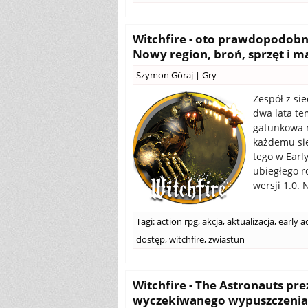
Witchfire - oto prawdopodobn
Nowy region, broń, sprzęt i 
Szymon Góraj
|
Gry
Zespół z si
dwa lata te
gatunkowa m
każdemu się
tego w Earl
ubiegłego r
wersji 1.0. 
Tagi:
action rpg
,
akcja
,
aktualizacja
,
early a
dostęp
,
witchfire
,
zwiastun
Witchfire - The Astronauts pre
wyczekiwanego wypuszczenia 