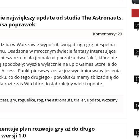
ie największy update od studia The Astronauts.
masa poprawek
2
Komentarzy: 20
edzibą w Warszawie wypuścił swoją drugą grę niespełna
mu. Osadzona w mrocznym świecie fantasy interesująca
2
ieszanka miała jednak od początku dwa "ale", które nie
 spodobały: wyszła wyłącznie na Epic Games Store, a do
y Access. Punkt pierwszy został już wyeliminowany jesienią
oku, co do tego drugiego - powolutku mamy zbliżać się do
1
Na razie zaś Witchfire dostał kolejny wielki update.
ccess
,
gry
,
roguelike
,
rpg
,
the astronauts
,
trailer
,
update
,
wczesny
1
zentuje plan rozwoju gry aż do długo
1
wersji 1.0