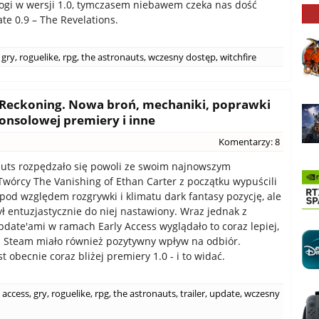
ogi w wersji 1.0, tymczasem niebawem czeka nas dość
te 0.9 – The Revelations.
gry
,
roguelike
,
rpg
,
the astronauts
,
wczesny dostęp
,
witchfire
e Reckoning. Nowa broń, mechaniki, poprawki
konsolowej premiery i inne
Komentarzy: 8
uts rozpędzało się powoli ze swoim najnowszym
Twórcy The Vanishing of Ethan Carter z początku wypuścili
 pod względem rozgrywki i klimatu dark fantasy pozycję, ale
ył entuzjastycznie do niej nastawiony. Wraz jednak z
pdate'ami w ramach Early Access wyglądało to coraz lepiej,
a Steam miało również pozytywny wpływ na odbiór.
st obecnie coraz bliżej premiery 1.0 - i to widać.
y access
,
gry
,
roguelike
,
rpg
,
the astronauts
,
trailer
,
update
,
wczesny