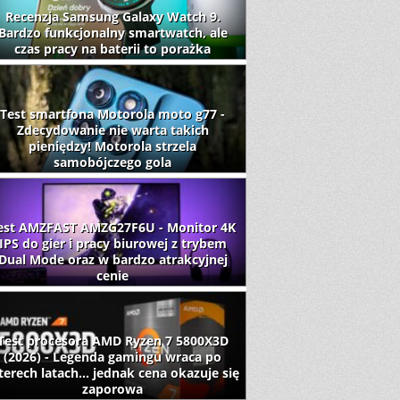
Recenzja Samsung Galaxy Watch 9.
Bardzo funkcjonalny smartwatch, ale
czas pracy na baterii to porażka
Test smartfona Motorola moto g77 -
Zdecydowanie nie warta takich
pieniędzy! Motorola strzela
samobójczego gola
est AMZFAST AMZG27F6U - Monitor 4K
IPS do gier i pracy biurowej z trybem
Dual Mode oraz w bardzo atrakcyjnej
cenie
Test procesora AMD Ryzen 7 5800X3D
(2026) - Legenda gamingu wraca po
terech latach... jednak cena okazuje się
zaporowa