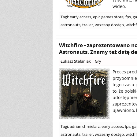
wideo.
Tagi:
early access
,
epic games store
,
fps
,
ga
astronauts
,
trailer
,
wczesny dostęp
,
witchf
Witchfire - zaprezentowano no
Astronauts. Znamy też datę de
Łukasz Stefaniak
|
Gry
Proces produ
przypomnieć
tego czasu 
to, że pols
udostępnien
zaprezentow
ujawniono, 
Tagi:
adrian chmielarz
,
early access
,
fps
,
ga
astronauts
,
trailer
,
wczesny dostęp
,
witchf