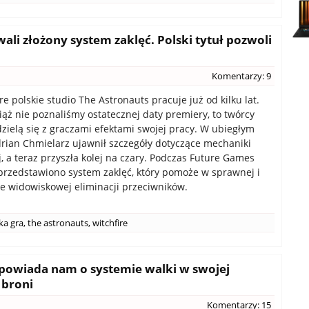
ali złożony system zaklęć. Polski tytuł pozwoli
Komentarzy: 9
e polskie studio The Astronauts pracuje już od kilku lat.
ąż nie poznaliśmy ostatecznej daty premiery, to twórcy
dzielą się z graczami efektami swojej pracy. W ubiegłym
rian Chmielarz ujawnił szczegóły dotyczące mechaniki
j, a teraz przyszła kolej na czary. Podczas Future Games
rzedstawiono system zaklęć, który pomoże w sprawnej i
e widowiskowej eliminacji przeciwników.
ka gra
,
the astronauts
,
witchfire
opowiada nam o systemie walki w swojej
 broni
Komentarzy: 15