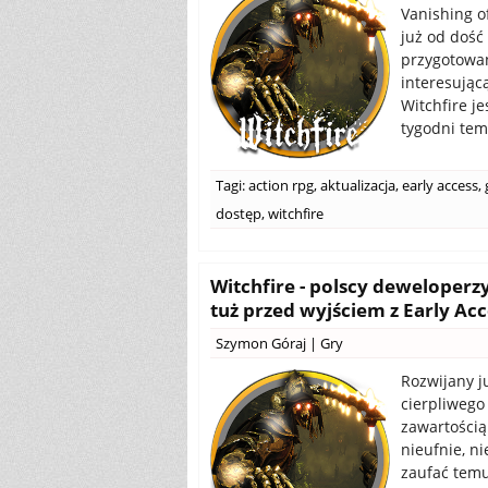
Vanishing o
już od dość
przygotowan
interesując
Witchfire j
tygodni tem
Tagi:
action rpg
,
aktualizacja
,
early access
,
dostęp
,
witchfire
Witchfire - polscy deweloperz
tuż przed wyjściem z Early Acc
Szymon Góraj
|
Gry
Rozwijany j
cierpliwego
zawartością
nieufnie, n
zaufać temu