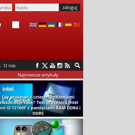
m
O nas
Najnowsze artykuły
Czy procesor z czterema rdzeniami
jeszcze daje radę? Test procesora Intel
ore i3-12100F z pamięciami RAM DDR4 i
DDR5