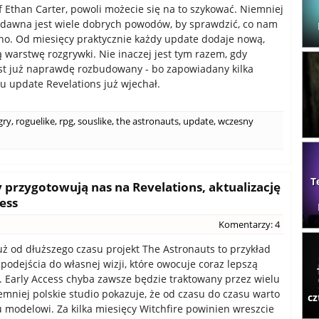
f Ethan Carter, powoli możecie się na to szykować. Niemniej
 dawna jest wiele dobrych powodów, by sprawdzić, co nam
o. Od miesięcy praktycznie każdy update dodaje nową,
ą warstwę rozgrywki. Nie inaczej jest tym razem, gdy
est już naprawdę rozbudowany - bo zapowiadany kilka
u update Revelations już wjechał.
gry
,
roguelike
,
rpg
,
souslike
,
the astronauts
,
update
,
wczesny
T
y przygotowują nas na Revelations, aktualizację
ess
Komentarzy: 4
uż od dłuższego czasu projekt The Astronauts to przykład
 podejścia do własnej wizji, które owocuje coraz lepszą
. Early Access chyba zawsze będzie traktowany przez wielu
iemniej polskie studio pokazuje, że od czasu do czasu warto
cz
 modelowi. Za kilka miesięcy Witchfire powinien wreszcie