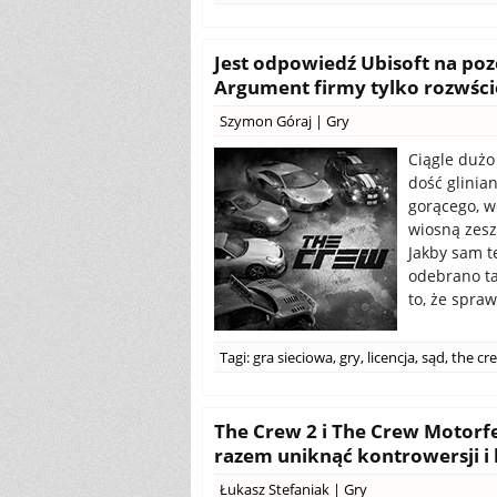
Jest odpowiedź Ubisoft na po
Argument firmy tylko rozwści
Szymon Góraj
|
Gry
Ciągle dużo
dość glinia
gorącego, w
wiosną zesz
Jakby sam t
odebrano ta
to, że spra
Tagi:
gra sieciowa
,
gry
,
licencja
,
sąd
,
the cr
The Crew 2 i The Crew Motorfe
razem uniknąć kontrowersji i 
Łukasz Stefaniak
|
Gry