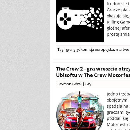
trudno się t
Gracze płacą
okazuje się,
Killing Gam
głośnej afe
prostą zmia
Tagi:
gra
,
gry
,
komisja europejska
,
martwe 
The Crew 2 - gra wreszcie otrz
Ubisoftu w The Crew Motorfes
Szymon Góraj
|
Gry
Jedno trzeb
obojętnym. 
spadała na 
graczami ty
poddali się
Motorfest r