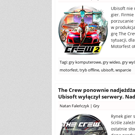
Ubisoft nie
gier. Firmie
porzucanie 
w produkcja
grę The Cre
sytuacji, d
Motorfest o
Tagi:
gry komputerowe
,
gry wideo
,
gry wy
motorfest
,
tryb offline
,
ubisoft
,
wsparcie
The Crew ponownie nadjeżdża! 
Ubisoft wyłączył serwery. Na
Natan Faleńczyk
|
Gry
Rynek gier s
ściśle zale
ostatnie sł