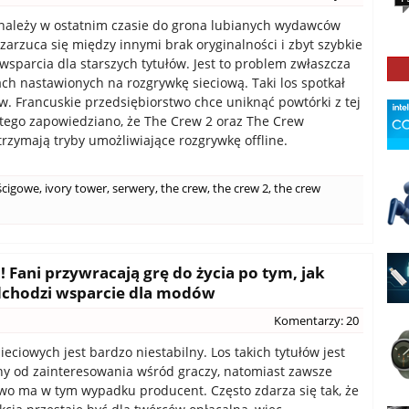
 należy w ostatnim czasie do grona lubianych wydawców
 zarzuca się między innymi brak oryginalności i zbyt szybkie
wsparcia dla starszych tytułów. Jest to problem zwłaszcza
ch nastawionych na rozgrywkę sieciową. Taki los spotkał
w. Francuskie przedsiębiorstwo chce uniknąć powtórki z tej
latego zapowiedziano, że The Crew 2 oraz The Crew
trzymają tryby umożliwiające rozgrywkę offline.
ścigowe
,
ivory tower
,
serwery
,
the crew
,
the crew 2
,
the crew
Fani przywracają grę do życia po tym, jak
dchodzi wsparcie dla modów
Komentarzy: 20
ieciowych jest bardzo niestabilny. Los takich tytułów jest
żny od zainteresowania wśród graczy, natomiast zawsze
owo ma w tym wypadku producent. Często zdarza się tak, że