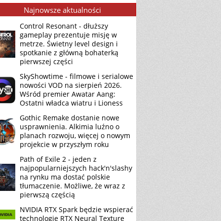
Najnowsze aktualności
Control Resonant - dłuższy
gameplay prezentuje misję w
metrze. Świetny level design i
spotkanie z główną bohaterką
pierwszej części
SkyShowtime - filmowe i serialowe
nowości VOD na sierpień 2026.
Wśród premier Awatar Aang:
Ostatni władca wiatru i Lioness
Gothic Remake dostanie nowe
usprawnienia. Alkimia luźno o
planach rozwoju, więcej o nowym
projekcie w przyszłym roku
Path of Exile 2 - jeden z
najpopularniejszych hack'n'slashy
na rynku ma dostać polskie
tłumaczenie. Możliwe, że wraz z
pierwszą częścią
NVIDIA RTX Spark będzie wspierać
technologię RTX Neural Texture