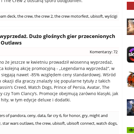
uł i The Crew 2 dostaną sporo udogodnień.
eam deck
,
the crew
,
the crew 2
,
the crew motorfest
,
ubisoft
,
wyścigi
 wyprzedaż. Dużo głośnych gier przecenionych
 Outlaws
Komentarzy: 72
mo że jeszcze w kwietniu prowadził wiosenną wyprzedaż,
ca kolejną akcję promocyjną - „Legendarna wyprzedaż”, w
ki sięgają nawet -85% względem ceny standardowej. Wśród
 okazji dla graczy znalazły się popularne tytuły z takich
sassin’s Creed, Watch Dogs, Prince of Persia, Avatar, The
ry czy Tom Clancy’s. Promocje obejmują zarówno klasyki, jak
hity, w tym edycje deluxe i dodatki.
iers of pandora
,
ceny
,
data
,
far cry 6
,
for honor
,
gry
,
might and
y
,
star wars outlaws
,
the crew
,
ubisoft
,
ubisoft connect
,
watch dogs
,