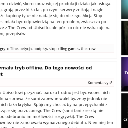
emu dziwić, skoro coraz więcej produkcji działa jak usługa.
, grają przez kilka lat, po czym serwery znikają i nagle
 że kupiony tytuł nie nadaje się do niczego. Akcja Stop
es miała być odpowiedzią na ten problem, zwłaszcza po
rze z The Crew od Ubisoftu, ale póki co nic nie wskazuje na
nę przepisów.
gry
,
offline
,
petycja
,
podpisy
,
stop killing games
,
the crew
ymała tryb offline. Do tego nowości od
T
t
Komentarzy: 8
a Ubisoftowi przyznać: bardzo trudno jest być wobec nich
Inna sprawa, że sami zapewne woleliby, żeby jednak nie
nich taka krytyka. Spójrzmy chociażby na przepychanki z
czące się porzuconego The Crew (sami fani zresztą nie
 po odebraniu im możliwości rozgrywki). The Crew
cz
ównież nie zanotowało wymarzonego debiutu. Niemniej ten