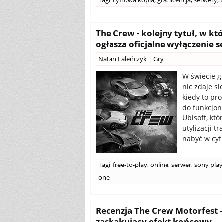
Tagi:
cyfrowa kopia
,
gra
,
licencja
,
serwery
,
The Crew - kolejny tytuł, w k
ogłasza oficjalne wyłączenie
Natan Faleńczyk
|
Gry
W świecie gi
nic zdaje s
kiedy to pr
do funkcjon
Ubisoft, kt
utylizacji 
nabyć w cyf
Tagi:
free-to-play
,
online
,
serwer
,
sony play
one
Recenzja The Crew Motorfest -
zaskakujący efekt końcowy