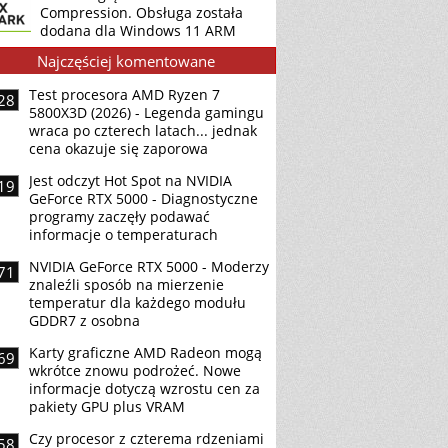
Compression. Obsługa została
dodana dla Windows 11 ARM
Najczęściej komentowane
Test procesora AMD Ryzen 7
28
5800X3D (2026) - Legenda gamingu
wraca po czterech latach... jednak
cena okazuje się zaporowa
Jest odczyt Hot Spot na NVIDIA
19
GeForce RTX 5000 - Diagnostyczne
programy zaczęły podawać
informacje o temperaturach
NVIDIA GeForce RTX 5000 - Moderzy
71
znaleźli sposób na mierzenie
temperatur dla każdego modułu
GDDR7 z osobna
Karty graficzne AMD Radeon mogą
69
wkrótce znowu podrożeć. Nowe
informacje dotyczą wzrostu cen za
pakiety GPU plus VRAM
Czy procesor z czterema rdzeniami
58