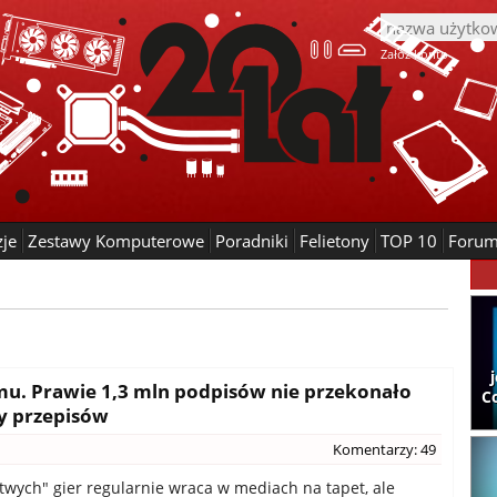
Załóż konto
zje
Zestawy Komputerowe
Poradniki
Felietony
TOP 10
Foru
omu. Prawie 1,3 mln podpisów nie przekonało
C
ny przepisów
Komentarzy: 49
wych" gier regularnie wraca w mediach na tapet, ale