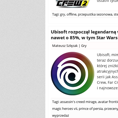
ostatni tyt
Tagi:
gry
,
offline
,
przepustka sezonowa
,
st
Ubisoft rozpoczął legendarną
nawet o 85%, w tym Star Wars
Mateusz Szlęzak
|
Gry
Ubisoft, mi
teraz dorzu
której zniż
atrakcyjnych
serii jak As
Crew, Far C
i najnowsze 
Tagi:
assassin's creed mirage
,
avatar front
magic heroes vii
,
prince of persia
,
przecen
wyprzedaż