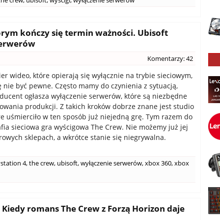
the crew
,
ubisoft
,
wyścigi
,
wyłączenie serwerów
tórym kończy się termin ważności. Ubisoft
 serwerów
Komentarzy: 42
er wideo, które opierają się wyłącznie na trybie sieciowym,
ię nie być pewne. Często mamy do czynienia z sytuacją,
oducent ogłasza wyłączenie serwerów, które są niezbędne
owania produkcji. Z takich kroków dobrze znane jest studio
óre uśmierciło w ten sposób już niejedną grę. Tym razem do
trafia sieciowa gra wyścigowa The Crew. Nie możemy już jej
rowych sklepach, a wkrótce stanie się niegrywalna.
station 4
,
the crew
,
ubisoft
,
wyłączenie serwerów
,
xbox 360
,
xbox
 Kiedy romans The Crew z Forzą Horizon daje