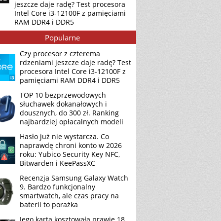
jeszcze daje radę? Test procesora
Intel Core i3-12100F z pamięciami
RAM DDR4 i DDR5
Popularne
Czy procesor z czterema
rdzeniami jeszcze daje radę? Test
procesora Intel Core i3-12100F z
pamięciami RAM DDR4 i DDR5
TOP 10 bezprzewodowych
słuchawek dokanałowych i
dousznych, do 300 zł. Ranking
najbardziej opłacalnych modeli
Hasło już nie wystarcza. Co
naprawdę chroni konto w 2026
roku: Yubico Security Key NFC,
Bitwarden i KeePassXC
Recenzja Samsung Galaxy Watch
9. Bardzo funkcjonalny
smartwatch, ale czas pracy na
baterii to porażka
Jego karta kosztowała prawie 18