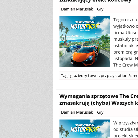
Damian Marusiak
|
Gry
Tegoroczna 
wyjątkowo o
firma Ubiso
muskuły prę
ostatni akc
premierą gr
listopada. 
The Crew Mo
Tagi:
gra
,
ivory tower
,
pc
,
playstation 5
,
re
Wymagania sprzętowe The Crew
zmasakrują (chyba) Waszych
Damian Marusiak
|
Gry
W przyszłym
od studia U
projekt ski