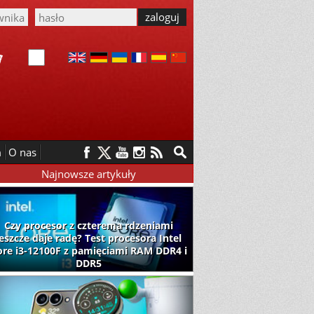
m
O nas
Najnowsze artykuły
Czy procesor z czterema rdzeniami
jeszcze daje radę? Test procesora Intel
ore i3-12100F z pamięciami RAM DDR4 i
DDR5