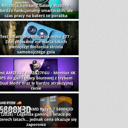
Recenzja Samsung Galaxy Watch 9.
Bardzo funkcjonalny smartwatch, ale
czas pracy na baterii to porażka
Test smartfona Motorola moto g77 -
Zdecydowanie nie warta takich
pieniędzy! Motorola strzela
samobójczego gola
est AMZFAST AMZG27F6U - Monitor 4K
IPS do gier i pracy biurowej z trybem
Dual Mode oraz w bardzo atrakcyjnej
cenie
Test procesora AMD Ryzen 7 5800X3D
(2026) - Legenda gamingu wraca po
terech latach... jednak cena okazuje się
zaporowa