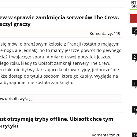
zew w sprawie zamknięcia serwerów The Crew.
eczył graczy
2
Komentarzy: 119
 się mówi o branżowym kolosie z Francji (ostatnio mającym
ne nogi, ale jednak), no to mamy jeszcze powrót do pewnego
ciąż trwającego sporu. A miał on swój początek jeszcze
2
łego roku, kiedy to Ubisoft zamknął serwery The Crew.
en fakt nie był wystarczająco kontrowersyjny, jednocześnie
kże dostęp do tytułu osobom, które go kupiły. Wygląda na
wa bynajmniej nie została zamknięta.
1
ew
,
ubisoft
,
wyścigi
1
st otrzymają tryby offline. Ubisoft chce tym
krytyki
Komentarzy: 20
1