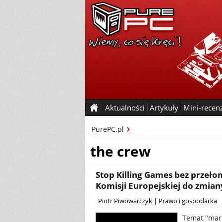
Aktualności
Artykuły
Mini-recen
PurePC.pl
the crew
Stop Killing Games bez przeł
Komisji Europejskiej do zmia
Piotr Piwowarczyk
|
Prawo i gospodarka
Temat "mart