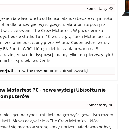
Komentarzy: 42
jesień (a właściwie to od końca lata już) będzie w tym roku
bfita dla fanów gier wyścigowych. Maraton rozpoczyna
ft wraz ze swoim The Crew Motorfest. W październiku
żyć będzie studio Turn 10 wraz z grą Forza Motorsport, a
ent zostanie puszczony przez EA oraz Codemasters wraz z
y EA Sports WRC, którego debiut zaplanowano na 3
Na razie jednak do dyspozycji mamy tylko ten pierwszy tytuł.
torfest sprawia wrażenie...
cenzja
,
the crew
,
the crew motorfest
,
ubisoft
,
wyścigi
 Motorfest PC - nowe wyścigi Ubisoftu nie
 komputerów
Komentarzy: 16
 miesiącu na rynek trafi kolejna gra wyścigowa, tym razem
bisoft. Mowa oczywiście o The Crew Motorfest, której
erował się mocno w stronę Forzy Horizon. Niedawno odbyły