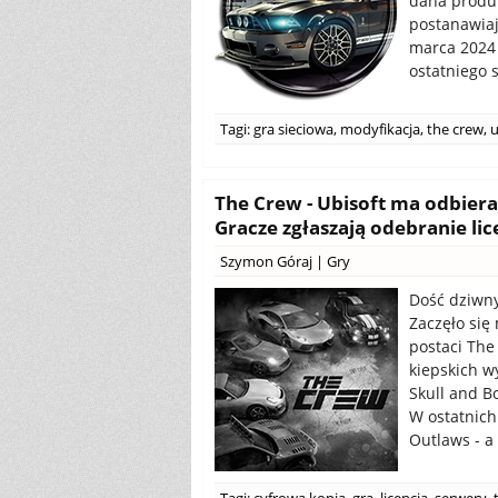
dana produk
postanawiaj
marca 2024 
ostatniego 
Tagi:
gra sieciowa
,
modyfikacja
,
the crew
,
u
The Crew - Ubisoft ma odbier
Gracze zgłaszają odebranie lic
Szymon Góraj
|
Gry
Dość dziwny
Zaczęło się
postaci The
kiepskich w
Skull and B
W ostatnich
Outlaws - a