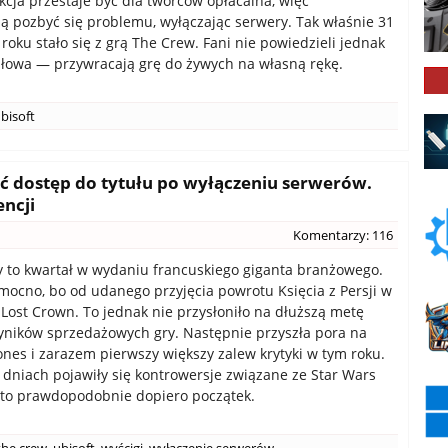
cja przestaje być dla twórców opłacalna, więc
ą pozbyć się problemu, wyłączając serwery. Tak właśnie 31
roku stało się z grą The Crew. Fani nie powiedzieli jednak
słowa — przywracają grę do żywych na własną rękę.
bisoft
ać dostęp do tytułu po wyłączeniu serwerów.
encji
Komentarzy: 116
 to kwartał w wydaniu francuskiego giganta branżowego.
 mocno, bo od udanego przyjęcia powrotu Księcia z Persji w
 Lost Crown. To jednak nie przysłoniło na dłuższą metę
yników sprzedażowych gry. Następnie przyszła pora na
ones i zarazem pierwszy większy zalew krytyki w tym roku.
 dniach pojawiły się kontrowersje związane ze Star Wars
 to prawdopodobnie dopiero początek.